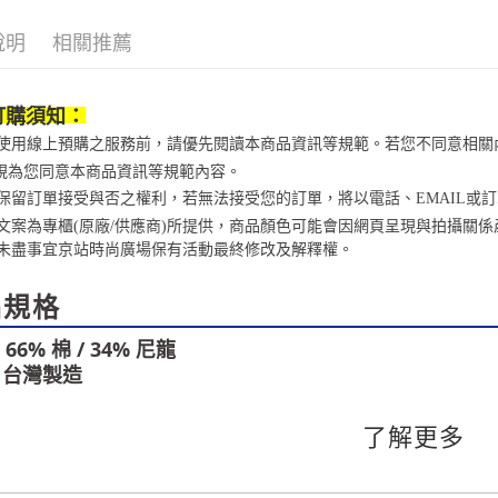
款買賣價
先享後付
每筆NT$1
2.基於同
※ 交易是
說明
相關推薦
資料（包
是否繳費成
京站台北店
用，由本
付客戶支
請自備購
3.完整用
訂購須知：
免運費
【注意事
１．透過由
當您使用線上預購之服務前，請優先閱讀本商品資訊等規範。若您不同意相
交易，需
視為您同意本商品資訊等規範內容。
求債權轉
２．關於
京站保留訂單接受與否之權利，若無法接受您的訂單，將以電話、EMAIL或
https://aft
商品文案為專櫃(原廠/供應商)所提供，商品顏色可能會因網頁呈現與拍攝
３．未成
未盡事宜
京站時尚廣場保有活動最終修改及解釋權。
「AFTE
任。
４．使用「
品規格
即時審查
結果請求
6% 棉 / 34% 尼龍
５．嚴禁
: 台灣製造
形，恩沛
動。
了解更多