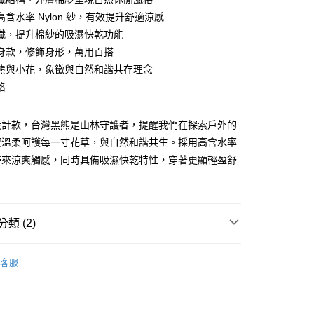
y
含水率 Nylon 紗，有效提升舒適涼感
織，提升棉紗的吸濕快乾功能
身款，修飾身形，萬用百搭
分期
熊與小花，象徵與自然和諧共存理念
格
你分期使用說明】
享後付
由台灣大哥大提供，台灣大哥大用戶可立即使用無須另外申請。
式選擇「大哥付你分期」，訂單成立後會自動跳轉到大哥付的交易
設計款，台灣黑熊是山林守護者，提醒我們在探索戶外的
證手機門號後，選擇欲分期的期數、繳款截止日，確認付款後即
FTEE先享後付」】
要溫柔呵護每一寸花草，與自然和諧共生。採用高含水率
。
先享後付是「在收到商品之後才付款」的支付方式。 讓您購物簡單
准額度、可分期數及費用金額請依後續交易確認頁面所載為準。
心！
帶來涼爽觸感，同時具備吸濕快乾特性，穿著更顯輕盈舒
立30分鐘內，如未前往確認交易或遇審核未通過，訂單將自動取
：不需註冊會員、不需綁卡、不需儲值。
「轉專審核」未通過狀況，表示未達大哥付你分期系統評分，恕
：只要手機號碼，簡訊認證，即可結帳。
評估內容。
：先確認商品／服務後，再付款。
式說明】
家取貨
項不併入電信帳單，「大哥付你分期」於每月結算日後寄送繳費提
EE先享後付」結帳流程】
類 (2)
0，滿NT$899(含以上)免運費
方式選擇「AFTEE先享後付」後，將跳轉至「AFTEE先享後
訊連結打開帳單後，可選擇「超商條碼／台灣大直營門市／銀行轉
頁面，進行簡訊認證並確認金額後，即可完成結帳。
/潮流
Jack Wolfskin 飛狼戶外服飾用品
付／iPASS MONEY」等通路繳費。
1取貨
成立數日內，您將收到繳費通知簡訊。
客服
費通知簡訊後14天內，點擊此簡訊中的連結，可透過四大超商
【服飾】
0，滿NT$899(含以上)免運費
項】
網路銀行／等多元方式進行付款，方視為交易完成。
係由「台灣大哥大股份有限公司」（以下簡稱本公司）所提供，讓
：結帳手續完成當下不需立刻繳費，但若您需要取消訂單，請聯
易時，得透過本服務購買商品或服務，並由商店將買賣／分期付
的店家。未經商家同意取消之訂單仍視為有效，需透過AFTEE