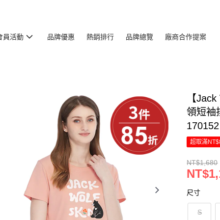
會員活動
品牌優惠
熱銷排行
品牌總覽
廠商合作提案
【Jac
領短袖
170152
超取滿NT$
NT$1,680
NT$1,
尺寸
S