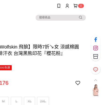
0
k Wolfskin 飛狼】限時7折↘女 涼感棉圓
排汗衣 台灣黑熊印花『櫻花粉』
899免運
176
M
L
XL
2XL