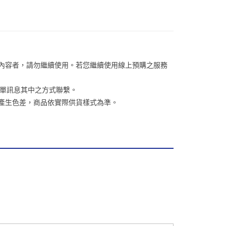
金債權讓與本公司後，依約使用本公司帳單繳交帳款。
繳納相關費用。
00，滿NT$1,000(含以上)免運費
意付款使用「大哥付你分期」之契約關係目的，商店將以您的個人
否成功請以「AFTEE先享後付 」之結帳頁面顯示為準，若有關於
含姓名、電話或地址）提供予台灣大哥大進項蒐集、處理及利
功／繳費後需取消欲退款等相關疑問，請聯繫「AFTEE先享後
客服中心(1F星巴克旁) 即日起不提供京站紙袋，取件時
公司與您本人進行分期帳單所需資料之確認、核對及更正。
援中心」
https://netprotections.freshdesk.com/support/home
物袋，若需購買紙袋可現場詢問
戶服務條款，請詳閱以下連結：
https://oppay.tw/userRule
項】
恩沛科技股份有限公司提供之「AFTEE先享後付」服務完成之
關內容者，請勿繼續使用。若您繼續使用線上預購之服務
依本服務之必要範圍內提供個人資料，並將交易相關給付款項請
讓予恩沛科技股份有限公司。
個人資料處理事宜，請瀏覽以下網址：
訂單訊息其中之方式聯繫。
ee.tw/terms/#terms3
關係產生色差，商品依實際供貨樣式為準。
年的使用者請事先徵得法定代理人或監護人之同意方可使用
E先享後付」，若未經同意申辦者引起之損失，本公司不負相關責
AFTEE先享後付」時，將依據個別帳號之用戶狀況，依本公司
核予不同之上限額度；若仍有額度不足之情形，本公司將視審查
用戶進行身份認證。
一人註冊多個帳號或使用他人資訊註冊。若發現惡意使用之情
科技股份有限公司將有權停止該用戶之使用額度並採取法律行