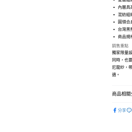
Google Pa
內層具高
混紡組
全盈+PAY
圓領合
大哥付你
台灣黑
相關說明
商品規
【大哥付
AFTEE先
1.本服務
銷售重點
2.付款方
相關說明
獨家限量
流程，驗
【關於「A
同時，也
ATM付款
完成交易
AFTEE
3.實際核
便利好安
尼龍紗，
4.訂單成
１．簡單
適。
消。如遇
２．便利
運送方式
無法說明
３．安心
【繳款方
付款後全
1.分期款
【「AFT
商品相關分
醒簡訊。
每筆NT$7
１．於結帳
2.透過簡
付」結帳
運動/戶外
帳／街口支
付款後7-1
２．訂單
分享
３．收到繳
鞋包/服飾
每筆NT$7
【注意事
／ATM／
1.本服務
※ 請注意
宅配
用戶於交
絡購買商品