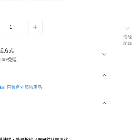
清除
紀錄
送方式
899免運
次付款
lfskin 飛狼戶外服飾用品
織結構，外層棉紗呈現自然休閒風格