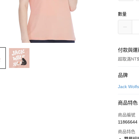
數量
付款與運
超取滿NT$
付款方式
品牌
信用卡一
Jack Wo
LINE Pay
商品特色
Apple Pay
商品編號
街口支付
11866644
商品特色
悠遊付
雙層組