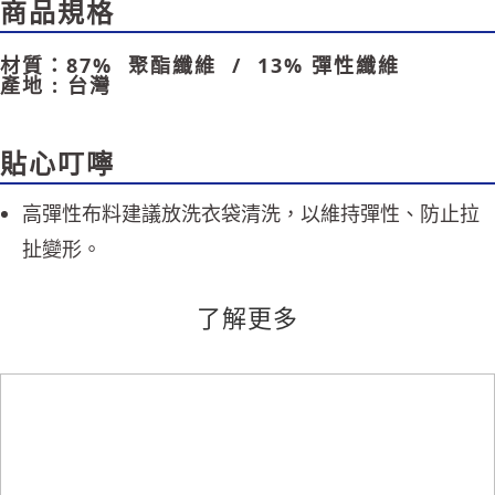
商品規格
時審查核予不同之上限額度；若仍有額度不足之情形，本公司將視審查結果
請求用戶進行身份認證。
５．嚴禁一人註冊多個帳號或使用他人資訊註冊。若發現惡意使用之情形，
材質：87% 聚酯纖維 / 13% 彈性纖維
恩沛科技股份有限公司將有權停止該用戶之使用額度並採取法律行動。
產地 : 台灣
貼心叮嚀
高彈性布料建議放洗衣袋清洗，以維持彈性、防止拉
扯變形。
了解更多