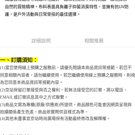
法說明評估內容。
３．安心：先確認商品／服務後，再付款。
付款後全家取貨
自然的冒險精神。布料表面具負離子抑菌消臭特性，並擁有抗UV防
【繳款方式說明】
1.分期款項不併入電信帳單，「大哥付你分期」於每月結算日後寄送繳費提
每筆NT$70，滿NT$1,000(含以上)免運費
護，是戶外活動與日常穿搭的最佳選擇。
【「AFTEE先享後付」結帳流程】
醒簡訊。
１．於結帳方式選擇「AFTEE先享後付」後，將跳轉至「AFTEE先享後付」
2.透過簡訊連結打開帳單後，可選擇「超商條碼／台灣大直營門市／銀行轉
付款後7-11取貨
結帳頁面，進行簡訊認證並確認金額後，即可完成結帳。
帳／街口支付／iPASS MONEY」等通路繳費。
２．訂單成立數日內，您將收到繳費通知簡訊。
每筆NT$70，滿NT$1,000(含以上)免運費
３．收到繳費通知簡訊後14天內，點擊此簡訊中的連結，可透過四大超商／
【注意事項】
詳細說明
相關推薦
ATM／網路銀行／等多元方式進行付款，方視為交易完成。
宅配
1.本服務係由「台灣大哥大股份有限公司」（以下簡稱本公司）所提供，讓
※ 請注意：結帳手續完成當下不需立刻繳費，但若您需要取消訂單，請聯絡
用戶於交易時，得透過本服務購買商品或服務，並由商店將買賣／分期付款
每筆NT$100，滿NT$1,200(含以上)免運費
購買商品的店家。未經商家同意取消之訂單仍視為有效，需透過AFTEE先享
買賣價金債權讓與本公司後，依約使用本公司帳單繳交帳款。
後付繳納相關費用。
一、訂購須知：
2.基於同意付款使用「大哥付你分期」之契約關係目的，商店將以您的個人
京站台北店客服中心(1F星巴克旁) 即日起不提供京站紙袋，取件時
※ 交易是否成功請以「AFTEE先享後付 」之結帳頁面顯示為準，若有關於
資料（包含姓名、電話或地址）提供予台灣大哥大進項蒐集、處理及利用，
(1)當您使用線上預購之服務前，請優先閱讀本商品資訊等規範。若您不
是否繳費成功／繳費後需取消欲退款等相關疑問，請聯繫「AFTEE先享後付
請自備購物袋，若需購買紙袋可現場詢問
由本公司與您本人進行分期帳單所需資料之確認、核對及更正。
客戶支援中心」
https://netprotections.freshdesk.com/support/home
同意相關內容者，請勿繼續使用。若您繼續使用線上預購之服務時，則視
3.完整用戶服務條款，請詳閱以下連結：
https://oppay.tw/userRule
免運費
為您同意本商品資訊等規範內容。
【注意事項】
(2)京站保留訂單接受與否之權利，若無法接受您的訂單，將以電話、
１．透過由恩沛科技股份有限公司提供之「AFTEE先享後付」服務完成之交
易，需依本服務之必要範圍內提供個人資料，並將交易相關給付款項請求債
EMAIL或訂單訊息其中之方式聯繫。
權轉讓予恩沛科技股份有限公司。
(3)商品文案為專櫃(原廠/供應商)所提供，商品顏色可能會因網頁呈現與
２．關於個人資料處理事宜，請瀏覽以下網址：
拍攝關係產生色差，商品依實際供貨樣式為準。
https://aftee.tw/terms/#terms3
３．未成年的使用者請事先徵得法定代理人或監護人之同意方可使用
(4)
其他未盡事宜
京站時尚廣場保有活動最終修改及解釋權。
「AFTEE先享後付」，若未經同意申辦者引起之損失，本公司不負相關責
任。
４．使用「AFTEE先享後付」時，將依據個別帳號之用戶狀況，依本公司即