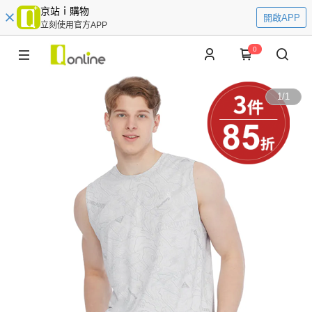
京站ｉ購物
開啟APP
立刻使用官方APP
0
1
/
1