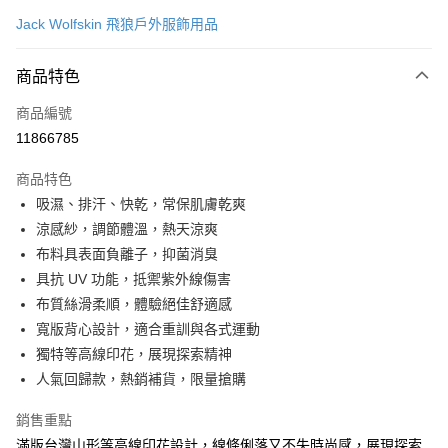
信用卡一次付款
Jack Wolfskin 飛狼戶外服飾用品
LINE Pay
商品特色
Apple Pay
商品編號
街口支付
11866785
悠遊付
商品特色
Google Pay
吸濕、排汗、快乾，常保肌膚乾爽
全盈+PAY
涼感紗，調節體溫，熱天涼爽
布料具表面負離子，抑菌消臭
大哥付你分期
具抗 UV 功能，抵禦紫外線傷害
相關說明
布質絲滑柔順，體驗絕佳舒適感
【大哥付你分期使用說明】
AFTEE先享後付
1.本服務由台灣大哥大提供，台灣大哥大用戶可立即使用無須另外申請。
寬版背心設計，適合重訓與各式運動
2.付款方式選擇「大哥付你分期」，訂單成立後會自動跳轉到大哥付的交易
相關說明
獨特等高線印花，展現探索精神
流程，驗證手機門號後，選擇欲分期的期數、繳款截止日，確認付款後即完
【關於「AFTEE先享後付」】
人氣回歸款，熱銷補貨，限量搶購
成交易。
ATM付款
AFTEE先享後付是「在收到商品之後才付款」的支付方式。 讓您購物簡單
3.實際核准額度、可分期數及費用金額請依後續交易確認頁面所載為準。
便利好安心！
4.訂單成立30分鐘內，如未前往確認交易或遇審核未通過，訂單將自動取
銷售重點
１．簡單：不需註冊會員、不需綁卡、不需儲值。
運送方式
消。如遇「轉專審核」未通過狀況，表示未達大哥付你分期系統評分，恕無
２．便利：只要手機號碼，簡訊認證，即可結帳。
滿版台灣山形等高線印花設計，線條俐落又不失時尚感，展現探索