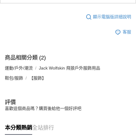
顯示電腦版詳細說明
客服
商品相關分類 (2)
運動/戶外/潮流
Jack Wolfskin 飛狼戶外服飾用品
鞋包/服飾
【服飾】
評價
喜歡這個商品嗎？購買後給他一個好評吧
本分類熱銷
全站排行