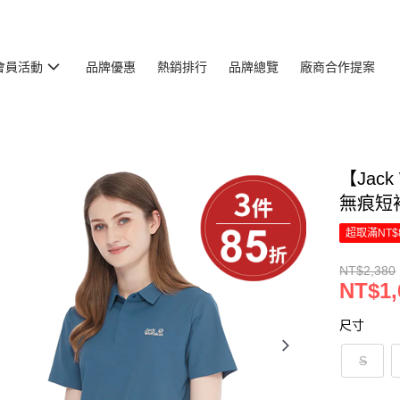
會員活動
品牌優惠
熱銷排行
品牌總覽
廠商合作提案
【Jac
無痕短袖
超取滿NT$
NT$2,380
NT$1,
尺寸
S