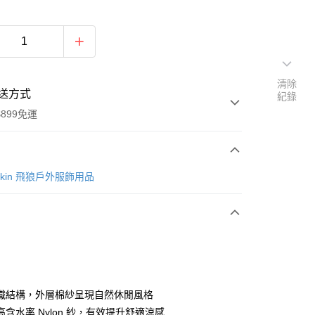
清除
送方式
紀錄
899免運
次付款
lfskin 飛狼戶外服飾用品
織結構，外層棉紗呈現自然休閒風格
y
含水率 Nylon 紗，有效提升舒適涼感