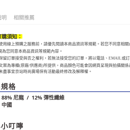
※ 交易是
資料（包
是否繳費成
京站台北店
用，由本
付客戶支
請自備購
3.完整用
說明
相關推薦
免運費
【注意事
１．透過由
交易，需
訂購須知：
求債權轉
２．關於
當您使用線上預購之服務前，請優先閱讀本商品資訊等規範。若您不同意相
https://aft
視為您同意本商品資訊等規範內容。
３．未成
京站保留訂單接受與否之權利，若無法接受您的訂單，將以電話、EMAIL或
「AFTE
任。
商品文案為專櫃(原廠/供應商)所提供，商品顏色可能會因網頁呈現與拍攝
４．使用「
未盡事宜
京站時尚廣場保有活動最終修改及解釋權。
即時審查
結果請求
品規格
５．嚴禁
形，恩沛
動。
88% 尼龍 / 12% 彈性纖維
：
中國
心小叮嚀