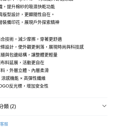
織，提升棉紗的吸濕快乾功能
肩版型設計，更顯隨性自在。
分期
營裝備印花，展現戶外探索精神
你分期使用說明】
享後付
由台灣大哥大提供，台灣大哥大用戶可立即使用無須另外申請。
貼合技術，減少摩擦，穿著更舒適
式選擇「大哥付你分期」，訂單成立後會自動跳轉到大哥付的交易
線條設計，使外觀更俐落，展現時尚與科技感
證手機門號後，選擇欲分期的期數、繳款截止日，確認付款後即
FTEE先享後付」】
車縫與包邊結構，讓整體更輕量
。
先享後付是「在收到商品之後才付款」的支付方式。 讓您購物簡單
准額度、可分期數及費用金額請依後續交易確認頁面所載為準。
心！
隨布料延展，活動更自在
立30分鐘內，如未前往確認交易或遇審核未通過，訂單將自動取
：不需註冊會員、不需綁卡、不需儲值。
布料，外層立體、內層柔滑
「轉專審核」未通過狀況，表示未達大哥付你分期系統評分，恕
：只要手機號碼，簡訊認證，即可結帳。
評估內容。
× 涼感機能 × 高彈性纖維
：先確認商品／服務後，再付款。
式說明】
OGO反光標，增加安全性
家取貨
項不併入電信帳單，「大哥付你分期」於每月結算日後寄送繳費提
EE先享後付」結帳流程】
0，滿NT$899(含以上)免運費
方式選擇「AFTEE先享後付」後，將跳轉至「AFTEE先享後
訊連結打開帳單後，可選擇「超商條碼／台灣大直營門市／銀行轉
頁面，進行簡訊認證並確認金額後，即可完成結帳。
付／iPASS MONEY」等通路繳費。
類 (2)
1取貨
成立數日內，您將收到繳費通知簡訊。
費通知簡訊後14天內，點擊此簡訊中的連結，可透過四大超商
0，滿NT$899(含以上)免運費
項】
/潮流
網路銀行／等多元方式進行付款，方視為交易完成。
Jack Wolfskin 飛狼戶外服飾用品
係由「台灣大哥大股份有限公司」（以下簡稱本公司）所提供，讓
客服
：結帳手續完成當下不需立刻繳費，但若您需要取消訂單，請聯
易時，得透過本服務購買商品或服務，並由商店將買賣／分期付
【服飾】
的店家。未經商家同意取消之訂單仍視為有效，需透過AFTEE
金債權讓與本公司後，依約使用本公司帳單繳交帳款。
繳納相關費用。
00，滿NT$1,000(含以上)免運費
意付款使用「大哥付你分期」之契約關係目的，商店將以您的個人