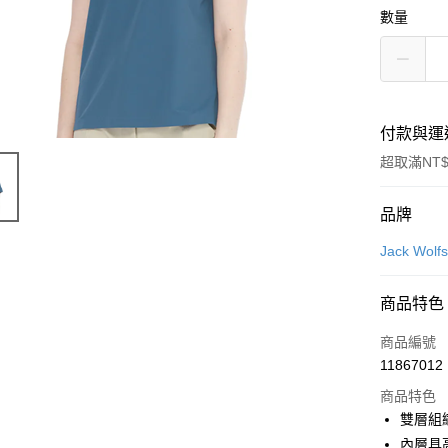
數量
付款與運
超取滿NT$
付款方式
品牌
信用卡一
Jack Wo
LINE Pay
商品特色
Apple Pay
商品編號
街口支付
11867012
商品特色
悠遊付
雙層組
Google Pa
內層具高