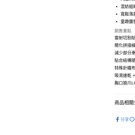
混紡組
全盈+PAY
寬鬆落
大哥付你
童趣露
相關說明
銷售重點
【大哥付
AFTEE先
1.本服務
雷射切割
2.付款方
相關說明
簡化拼接
流程，驗
【關於「A
減少部分
ATM付款
完成交易
AFTEE
3.實際核
便利好安
貼合結構
4.訂單成
１．簡單
特殊針織
消。如遇
２．便利
運送方式
無法說明
吸濕速乾 
３．安心
【繳款方
胸口狼爪L
付款後全
1.分期款
【「AFT
醒簡訊。
每筆NT$7
１．於結帳
2.透過簡
付」結帳
帳／街口支
商品相關分
付款後7-1
２．訂單
３．收到繳
每筆NT$7
【注意事
運動/戶外
／ATM／
1.本服務
分享
※ 請注意
宅配
用戶於交
鞋包/服飾
絡購買商品
款買賣價
先享後付
每筆NT$1
2.基於同