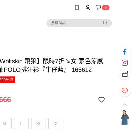
0
k Wolfskin 飛狼】限時7折↘女 素色涼感
POLO排汗衫『牛仔藍』 165612
899免運
666
M
L
XL
2XL