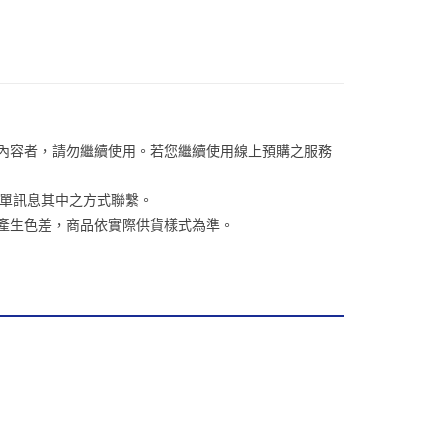
否成功請以「AFTEE先享後付 」之結帳頁面顯示為準，若有關於
含姓名、電話或地址）提供予台灣大哥大進項蒐集、處理及利
功／繳費後需取消欲退款等相關疑問，請聯繫「AFTEE先享後
客服中心(1F星巴克旁) 即日起不提供京站紙袋，取件時
公司與您本人進行分期帳單所需資料之確認、核對及更正。
援中心」
https://netprotections.freshdesk.com/support/home
物袋，若需購買紙袋可現場詢問
戶服務條款，請詳閱以下連結：
https://oppay.tw/userRule
項】
恩沛科技股份有限公司提供之「AFTEE先享後付」服務完成之
依本服務之必要範圍內提供個人資料，並將交易相關給付款項請
讓予恩沛科技股份有限公司。
個人資料處理事宜，請瀏覽以下網址：
關內容者，請勿繼續使用。若您繼續使用線上預購之服務
ee.tw/terms/#terms3
年的使用者請事先徵得法定代理人或監護人之同意方可使用
訂單訊息其中之方式聯繫。
E先享後付」，若未經同意申辦者引起之損失，本公司不負相關責
關係產生色差，商品依實際供貨樣式為準。
AFTEE先享後付」時，將依據個別帳號之用戶狀況，依本公司
核予不同之上限額度；若仍有額度不足之情形，本公司將視審查
用戶進行身份認證。
一人註冊多個帳號或使用他人資訊註冊。若發現惡意使用之情
科技股份有限公司將有權停止該用戶之使用額度並採取法律行