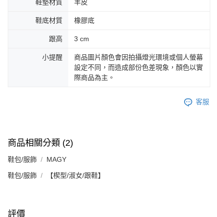
鞋墊材質
羊皮
鞋底材質
橡膠底
跟高
3 cm
小提醒
商品圖片顏色會因拍攝燈光環境或個人螢幕
設定不同，而造成部份色差現象，顏色以實
際商品為主。
客服
商品相關分類 (2)
鞋包/服飾
MAGY
鞋包/服飾
【楔型/淑女/跟鞋】
評價