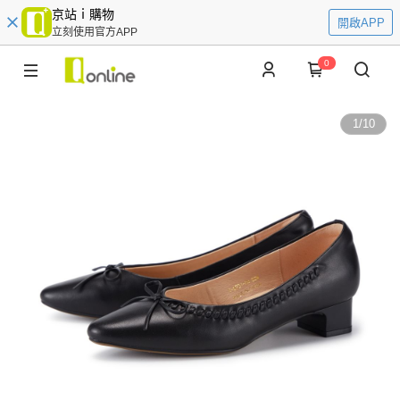
京站ｉ購物
開啟APP
立刻使用官方APP
0
1
/
10