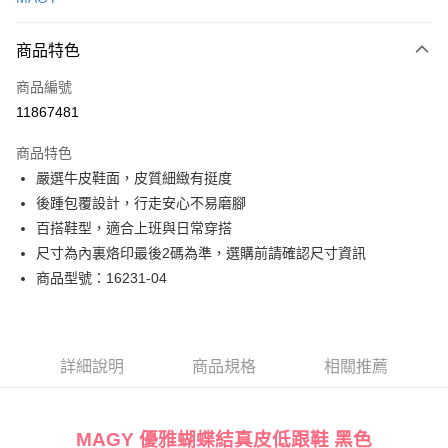
LINE Pay
商品特色
Apple Pay
商品編號
街口支付
11867481
悠遊付
商品特色
Google Pay
嚴選牛皮鞋面，皮質細緻有挺度
全盈+PAY
後踵包覆設計，行走安心不易磨腳
百搭鞋型，適合上班與日常穿搭
大哥付你分期
尺寸為內裏烙印最後2碼為準，選購前請確認尺寸資訊
相關說明
商品型號：16231-04
【大哥付你分期使用說明】
AFTEE先享後付
1.本服務由台灣大哥大提供，台灣大哥大用戶可立即使用無須另外申請。
2.付款方式選擇「大哥付你分期」，訂單成立後會自動跳轉到大哥付的交易
相關說明
流程，驗證手機門號後，選擇欲分期的期數、繳款截止日，確認付款後即完
【關於「AFTEE先享後付」】
成交易。
ATM付款
AFTEE先享後付是「在收到商品之後才付款」的支付方式。 讓您購物簡單
詳細說明
商品規格
相關推薦
3.實際核准額度、可分期數及費用金額請依後續交易確認頁面所載為準。
便利好安心！
4.訂單成立30分鐘內，如未前往確認交易或遇審核未通過，訂單將自動取
１．簡單：不需註冊會員、不需綁卡、不需儲值。
運送方式
消。如遇「轉專審核」未通過狀況，表示未達大哥付你分期系統評分，恕無
２．便利：只要手機號碼，簡訊認證，即可結帳。
法說明評估內容。
３．安心：先確認商品／服務後，再付款。
MAGY 優雅蝴蝶結真皮低跟鞋 黑色
付款後全家取貨
【繳款方式說明】