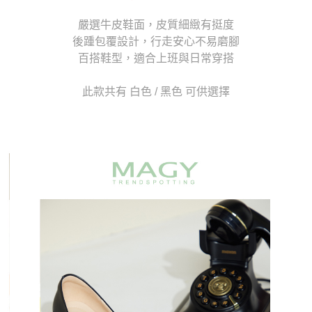
1.分期款項不併入電信帳單，「大哥付你分期」於每月結算日後寄送繳費提
每筆NT$70，滿NT$899(含以上)免運費
【「AFTEE先享後付」結帳流程】
醒簡訊。
嚴選牛皮鞋面，皮質細緻有挺度
１．於結帳方式選擇「AFTEE先享後付」後，將跳轉至「AFTEE先享後付」
2.透過簡訊連結打開帳單後，可選擇「超商條碼／台灣大直營門市／銀行轉
付款後7-11取貨
後踵包覆設計，行走安心不易磨腳
結帳頁面，進行簡訊認證並確認金額後，即可完成結帳。
帳／街口支付／iPASS MONEY」等通路繳費。
２．訂單成立數日內，您將收到繳費通知簡訊。
百搭鞋型，適合上班與日常穿搭
每筆NT$70，滿NT$899(含以上)免運費
３．收到繳費通知簡訊後14天內，點擊此簡訊中的連結，可透過四大超商／
【注意事項】
ATM／網路銀行／等多元方式進行付款，方視為交易完成。
宅配
1.本服務係由「台灣大哥大股份有限公司」（以下簡稱本公司）所提供，讓
此款共有 白色 / 黑色 可供選擇
※ 請注意：結帳手續完成當下不需立刻繳費，但若您需要取消訂單，請聯絡
用戶於交易時，得透過本服務購買商品或服務，並由商店將買賣／分期付款
每筆NT$100，滿NT$1,000(含以上)免運費
購買商品的店家。未經商家同意取消之訂單仍視為有效，需透過AFTEE先享
買賣價金債權讓與本公司後，依約使用本公司帳單繳交帳款。
後付繳納相關費用。
2.基於同意付款使用「大哥付你分期」之契約關係目的，商店將以您的個人
京站台北店客服中心(1F星巴克旁) 即日起不提供京站紙袋，取件時
※ 交易是否成功請以「AFTEE先享後付 」之結帳頁面顯示為準，若有關於
資料（包含姓名、電話或地址）提供予台灣大哥大進項蒐集、處理及利用，
是否繳費成功／繳費後需取消欲退款等相關疑問，請聯繫「AFTEE先享後付
請自備購物袋，若需購買紙袋可現場詢問
由本公司與您本人進行分期帳單所需資料之確認、核對及更正。
客戶支援中心」
https://netprotections.freshdesk.com/support/home
3.完整用戶服務條款，請詳閱以下連結：
https://oppay.tw/userRule
免運費
【注意事項】
１．透過由恩沛科技股份有限公司提供之「AFTEE先享後付」服務完成之交
易，需依本服務之必要範圍內提供個人資料，並將交易相關給付款項請求債
權轉讓予恩沛科技股份有限公司。
２．關於個人資料處理事宜，請瀏覽以下網址：
https://aftee.tw/terms/#terms3
３．未成年的使用者請事先徵得法定代理人或監護人之同意方可使用
「AFTEE先享後付」，若未經同意申辦者引起之損失，本公司不負相關責
任。
４．使用「AFTEE先享後付」時，將依據個別帳號之用戶狀況，依本公司即
時審查核予不同之上限額度；若仍有額度不足之情形，本公司將視審查結果