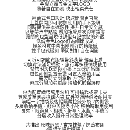
金燦立體五金文字LOGO
恩沛科技股份有限公司將有權停止該用戶之使用額度並採取法律行動。
隨著自在節奏 映出輕柔光芒
翻蓋式包口設計 快速開闔更直覺
上蓋翻開即可取物 使用順手不繁瑣
同時提供基本遮蔽性 提升日常安全感
以雙帶造型點綴 增加視覺層次與辨識度
讓簡約包型呈現低調但有記憶點的外觀
低調金色Logo釘為細節收尾
輕盈材質中帶出剛剛好的精緻感
雙半包式磁釦 瞬間對扣 自在開闔
可拆可調節寬版織帶斜背帶 輕盈上肩
切換背法滿足通勤、旅行等多種情境使用
背帶附設D環 隨心掛上喜歡的吊飾
包包兩側設置筆袋 可置入筆類用品
需要時立刻拿取 方便俐落
包底分層加強車縫 增加包底保護度
包內配置織帶萬用勾釦 可掛鑰匙或票卡夾
質感皮革滾邊拉鍊內袋 提昇整體顏值及耐用度
前幅一字插袋及後幅隱藏拉鍊外袋 2內側袋
多層收納手機、錢包與隨身小物 移動時取用便利
長夾、眼鏡盒、相機、折傘、水瓶、手機等
分層收入提升日常整理效率
共推出 原味醇黑 / 杏霜抹醬 / 奶蓋布朗
3種顏色提供選擇！