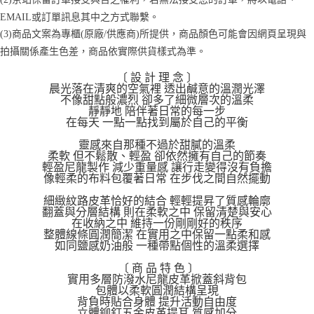
醒簡訊。
１．於結帳方式選擇「AFTEE先享後付」後，將跳轉至「AFTEE先享後付」
2.透過簡訊連結打開帳單後，可選擇「超商條碼／台灣大直營門市／銀行轉
EMAIL或訂單訊息其中之方式聯繫。
付款後7-11取貨
結帳頁面，進行簡訊認證並確認金額後，即可完成結帳。
帳／街口支付／iPASS MONEY」等通路繳費。
２．訂單成立數日內，您將收到繳費通知簡訊。
(3)商品文案為專櫃(原廠/供應商)所提供，商品顏色可能會因網頁呈現與
每筆NT$70，滿NT$899(含以上)免運費
３．收到繳費通知簡訊後14天內，點擊此簡訊中的連結，可透過四大超商／
拍攝關係產生色差，商品依實際供貨樣式為準。
【注意事項】
ATM／網路銀行／等多元方式進行付款，方視為交易完成。
宅配
1.本服務係由「台灣大哥大股份有限公司」（以下簡稱本公司）所提供，讓
※ 請注意：結帳手續完成當下不需立刻繳費，但若您需要取消訂單，請聯絡
〔 設 計 理 念 〕
用戶於交易時，得透過本服務購買商品或服務，並由商店將買賣／分期付款
每筆NT$100，滿NT$1,000(含以上)免運費
購買商品的店家。未經商家同意取消之訂單仍視為有效，需透過AFTEE先享
晨光落在清爽的空氣裡 透出鹹意的溫潤光澤
買賣價金債權讓與本公司後，依約使用本公司帳單繳交帳款。
後付繳納相關費用。
不像甜點般濃烈 卻多了細微層次的溫柔
2.基於同意付款使用「大哥付你分期」之契約關係目的，商店將以您的個人
靜靜地 陪伴著日常的每一步
京站台北店客服中心(1F星巴克旁) 即日起不提供京站紙袋，取件時
※ 交易是否成功請以「AFTEE先享後付 」之結帳頁面顯示為準，若有關於
資料（包含姓名、電話或地址）提供予台灣大哥大進項蒐集、處理及利用，
在每天 一點一點找到屬於自己的平衡
是否繳費成功／繳費後需取消欲退款等相關疑問，請聯繫「AFTEE先享後付
請自備購物袋，若需購買紙袋可現場詢問
由本公司與您本人進行分期帳單所需資料之確認、核對及更正。
客戶支援中心」
https://netprotections.freshdesk.com/support/home
3.完整用戶服務條款，請詳閱以下連結：
https://oppay.tw/userRule
靈感來自那種不過於甜膩的溫柔
免運費
柔軟 但不鬆散、輕盈 卻依然擁有自己的節奏
【注意事項】
輕盈尼龍製作 減少重量感 讓行走變得沒有負擔
１．透過由恩沛科技股份有限公司提供之「AFTEE先享後付」服務完成之交
像輕柔的布料包覆著日常 在步伐之間自然擺動
易，需依本服務之必要範圍內提供個人資料，並將交易相關給付款項請求債
權轉讓予恩沛科技股份有限公司。
細緻紋路皮革恰好的結合 輕輕提昇了質感輪廓
翻蓋與分層結構 則在柔軟之中 保留清楚與安心
２．關於個人資料處理事宜，請瀏覽以下網址：
在收納之中 維持一份剛剛好的秩序
https://aftee.tw/terms/#terms3
整體線條圓潤簡潔 在實用之中保留一點柔和感
３．未成年的使用者請事先徵得法定代理人或監護人之同意方可使用
如同鹽感奶油般 一種帶點個性的溫柔選擇
「AFTEE先享後付」，若未經同意申辦者引起之損失，本公司不負相關責
任。
〔 商 品 特 色 〕
４．使用「AFTEE先享後付」時，將依據個別帳號之用戶狀況，依本公司即
實用多層防潑水尼龍皮革掀蓋斜背包
時審查核予不同之上限額度；若仍有額度不足之情形，本公司將視審查結果
包體以柔軟圓潤結構呈現
請求用戶進行身份認證。
背負時貼合身體 提升活動自由度
立體鉚釘五金皮革提耳 質感加分
５．嚴禁一人註冊多個帳號或使用他人資訊註冊。若發現惡意使用之情形，