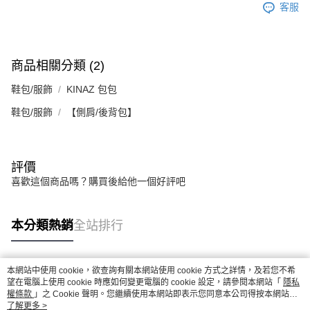
客服
商品相關分類 (2)
鞋包/服飾
KINAZ 包包
鞋包/服飾
【側肩/後背包】
評價
喜歡這個商品嗎？購買後給他一個好評吧
本分類熱銷
全站排行
本網站中使用 cookie，欲查詢有關本網站使用 cookie 方式之詳情，及若您不希
熱門標籤
望在電腦上使用 cookie 時應如何變更電腦的 cookie 設定，請參閱本網站「
隱私
權條款
」之 Cookie 聲明。您繼續使用本網站即表示您同意本公司得按本網站使
用條款之 Cookie 聲明使用 cookie。
了解更多 >