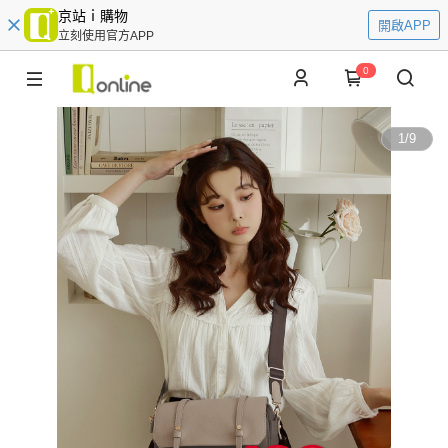
京站ｉ購物
開啟APP
立刻使用官方APP
0
1
/
9