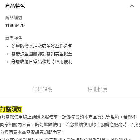
商品特色
Apple Pay
商品編號
街口支付
11868470
悠遊付
商品特色
Google Pay
多層防潑水尼龍皮革輕盈斜背包
全盈+PAY
雙帶造型圖騰飾釘雙釦美型掀蓋
分層收納日常品移動時取用便利
大哥付你分期
相關說明
【大哥付你分期使用說明】
AFTEE先享後付
1.本服務由台灣大哥大提供，台灣大哥大用戶可立即使用無須另外申請。
詳細說明
相關推薦
2.付款方式選擇「大哥付你分期」，訂單成立後會自動跳轉到大哥付的交易
相關說明
流程，驗證手機門號後，選擇欲分期的期數、繳款截止日，確認付款後即完
【關於「AFTEE先享後付」】
成交易。
ATM付款
AFTEE先享後付是「在收到商品之後才付款」的支付方式。 讓您購物簡單
3.實際核准額度、可分期數及費用金額請依後續交易確認頁面所載為準。
訂購須知
便利好安心！
4.訂單成立30分鐘內，如未前往確認交易或遇審核未通過，訂單將自動取
１．簡單：不需註冊會員、不需綁卡、不需儲值。
(1)當您使用線上預購之服務前，請優先閱讀本商品資訊等規範。若您不
運送方式
消。如遇「轉專審核」未通過狀況，表示未達大哥付你分期系統評分，恕無
２．便利：只要手機號碼，簡訊認證，即可結帳。
法說明評估內容。
同意相關內容者，請勿繼續使用。若您繼續使用線上預購之服務時，則視
３．安心：先確認商品／服務後，再付款。
付款後全家取貨
【繳款方式說明】
為您同意本商品資訊等規範內容。
1.分期款項不併入電信帳單，「大哥付你分期」於每月結算日後寄送繳費提
每筆NT$70，滿NT$899(含以上)免運費
【「AFTEE先享後付」結帳流程】
(2)京站保留訂單接受與否之權利，若無法接受您的訂單，將以電話、