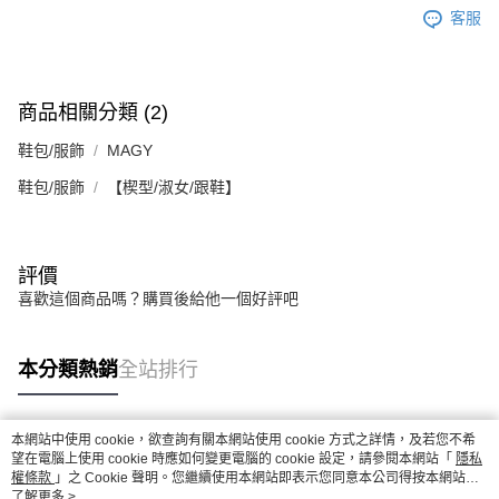
客服
商品相關分類 (2)
鞋包/服飾
MAGY
鞋包/服飾
【楔型/淑女/跟鞋】
評價
喜歡這個商品嗎？購買後給他一個好評吧
本分類熱銷
全站排行
本網站中使用 cookie，欲查詢有關本網站使用 cookie 方式之詳情，及若您不希
熱門標籤
望在電腦上使用 cookie 時應如何變更電腦的 cookie 設定，請參閱本網站「
隱私
權條款
」之 Cookie 聲明。您繼續使用本網站即表示您同意本公司得按本網站使
用條款之 Cookie 聲明使用 cookie。
了解更多 >