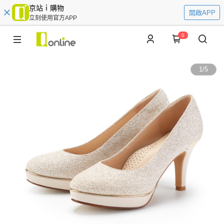
京站ｉ購物
開啟APP
立刻使用官方APP
0
1
/
5