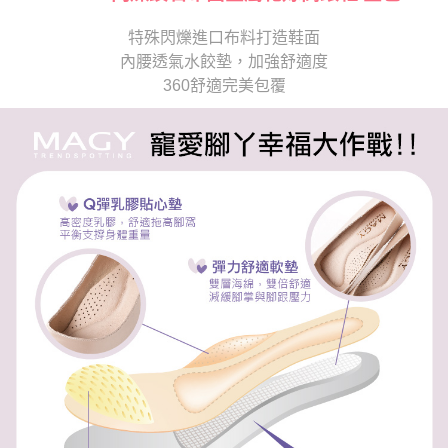
1.分期款項不併入電信帳單，「大哥付你分期」於每月結算日後寄送繳費提
每筆NT$70，滿NT$899(含以上)免運費
【「AFTEE先享後付」結帳流程】
醒簡訊。
特殊閃爍進口布料打造鞋面
１．於結帳方式選擇「AFTEE先享後付」後，將跳轉至「AFTEE先享後付」
2.透過簡訊連結打開帳單後，可選擇「超商條碼／台灣大直營門市／銀行轉
付款後7-11取貨
結帳頁面，進行簡訊認證並確認金額後，即可完成結帳。
內腰透氣水餃墊，加強舒適度
帳／街口支付／iPASS MONEY」等通路繳費。
２．訂單成立數日內，您將收到繳費通知簡訊。
每筆NT$70，滿NT$899(含以上)免運費
360舒適完美包覆
３．收到繳費通知簡訊後14天內，點擊此簡訊中的連結，可透過四大超商／
【注意事項】
ATM／網路銀行／等多元方式進行付款，方視為交易完成。
宅配
1.本服務係由「台灣大哥大股份有限公司」（以下簡稱本公司）所提供，讓
※ 請注意：結帳手續完成當下不需立刻繳費，但若您需要取消訂單，請聯絡
用戶於交易時，得透過本服務購買商品或服務，並由商店將買賣／分期付款
每筆NT$100，滿NT$1,000(含以上)免運費
購買商品的店家。未經商家同意取消之訂單仍視為有效，需透過AFTEE先享
買賣價金債權讓與本公司後，依約使用本公司帳單繳交帳款。
後付繳納相關費用。
2.基於同意付款使用「大哥付你分期」之契約關係目的，商店將以您的個人
京站台北店客服中心(1F星巴克旁) 即日起不提供京站紙袋，取件時
※ 交易是否成功請以「AFTEE先享後付 」之結帳頁面顯示為準，若有關於
資料（包含姓名、電話或地址）提供予台灣大哥大進項蒐集、處理及利用，
是否繳費成功／繳費後需取消欲退款等相關疑問，請聯繫「AFTEE先享後付
請自備購物袋，若需購買紙袋可現場詢問
由本公司與您本人進行分期帳單所需資料之確認、核對及更正。
客戶支援中心」
https://netprotections.freshdesk.com/support/home
3.完整用戶服務條款，請詳閱以下連結：
https://oppay.tw/userRule
免運費
【注意事項】
１．透過由恩沛科技股份有限公司提供之「AFTEE先享後付」服務完成之交
易，需依本服務之必要範圍內提供個人資料，並將交易相關給付款項請求債
權轉讓予恩沛科技股份有限公司。
２．關於個人資料處理事宜，請瀏覽以下網址：
https://aftee.tw/terms/#terms3
３．未成年的使用者請事先徵得法定代理人或監護人之同意方可使用
「AFTEE先享後付」，若未經同意申辦者引起之損失，本公司不負相關責
任。
４．使用「AFTEE先享後付」時，將依據個別帳號之用戶狀況，依本公司即
時審查核予不同之上限額度；若仍有額度不足之情形，本公司將視審查結果