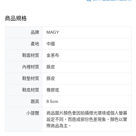
商品規格
品牌
MAGY
產地
中國
鞋面材質
金蔥布
內裡材質
豚皮
鞋墊材質
豚皮
鞋底材質
橡膠底
跟高
8.5cm
小提醒
商品圖片顏色會因拍攝燈光環境或個人螢幕
設定不同，而造成部份色差現象，顏色以實
際商品為主。