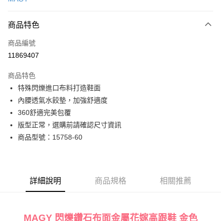
LINE Pay
商品特色
Apple Pay
商品編號
街口支付
11869407
悠遊付
商品特色
Google Pay
特殊閃爍進口布料打造鞋面
全盈+PAY
內腰透氣水餃墊，加強舒適度
360舒適完美包覆
大哥付你分期
版型正常，選購前請確認尺寸資訊
相關說明
商品型號：15758-60
【大哥付你分期使用說明】
AFTEE先享後付
1.本服務由台灣大哥大提供，台灣大哥大用戶可立即使用無須另外申請。
2.付款方式選擇「大哥付你分期」，訂單成立後會自動跳轉到大哥付的交易
相關說明
流程，驗證手機門號後，選擇欲分期的期數、繳款截止日，確認付款後即完
【關於「AFTEE先享後付」】
成交易。
ATM付款
AFTEE先享後付是「在收到商品之後才付款」的支付方式。 讓您購物簡單
詳細說明
商品規格
相關推薦
3.實際核准額度、可分期數及費用金額請依後續交易確認頁面所載為準。
便利好安心！
4.訂單成立30分鐘內，如未前往確認交易或遇審核未通過，訂單將自動取
１．簡單：不需註冊會員、不需綁卡、不需儲值。
運送方式
消。如遇「轉專審核」未通過狀況，表示未達大哥付你分期系統評分，恕無
２．便利：只要手機號碼，簡訊認證，即可結帳。
法說明評估內容。
３．安心：先確認商品／服務後，再付款。
MAGY 閃爍鑽石布面金屬花嫁高跟鞋 金色
付款後全家取貨
【繳款方式說明】