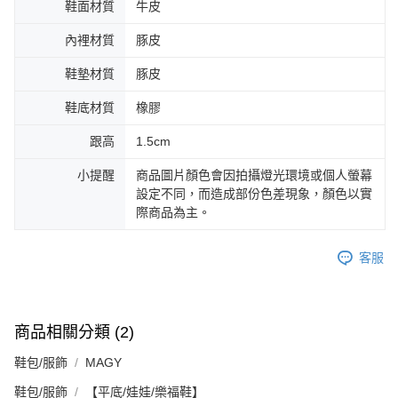
鞋面材質
牛皮
內裡材質
豚皮
鞋墊材質
豚皮
鞋底材質
橡膠
跟高
1.5cm
小提醒
商品圖片顏色會因拍攝燈光環境或個人螢幕
設定不同，而造成部份色差現象，顏色以實
際商品為主。
客服
商品相關分類 (2)
鞋包/服飾
MAGY
鞋包/服飾
【平底/娃娃/樂福鞋】