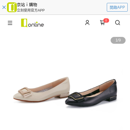
京站ｉ購物
開啟APP
立刻使用官方APP
0
1
/
9