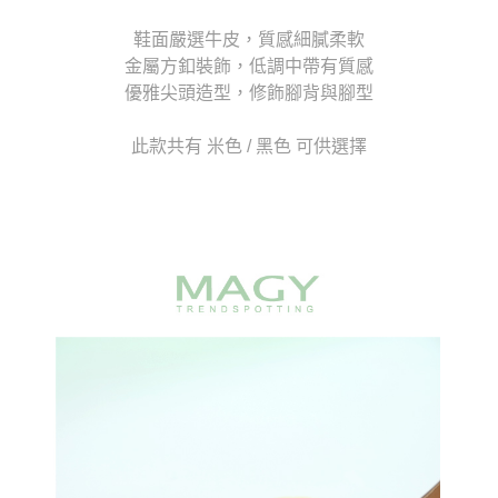
1.分期款項不併入電信帳單，「大哥付你分期」於每月結算日後寄送繳費提
每筆NT$70，滿NT$899(含以上)免運費
【「AFTEE先享後付」結帳流程】
醒簡訊。
鞋面嚴選牛皮，質感細膩柔軟
１．於結帳方式選擇「AFTEE先享後付」後，將跳轉至「AFTEE先享後付」
2.透過簡訊連結打開帳單後，可選擇「超商條碼／台灣大直營門市／銀行轉
付款後7-11取貨
金屬方釦裝飾，低調中帶有質感
結帳頁面，進行簡訊認證並確認金額後，即可完成結帳。
帳／街口支付／iPASS MONEY」等通路繳費。
２．訂單成立數日內，您將收到繳費通知簡訊。
優雅尖頭造型，修飾腳背與腳型
每筆NT$70，滿NT$899(含以上)免運費
３．收到繳費通知簡訊後14天內，點擊此簡訊中的連結，可透過四大超商／
【注意事項】
ATM／網路銀行／等多元方式進行付款，方視為交易完成。
宅配
1.本服務係由「台灣大哥大股份有限公司」（以下簡稱本公司）所提供，讓
此款共有 米色 / 黑色 可供選擇
※ 請注意：結帳手續完成當下不需立刻繳費，但若您需要取消訂單，請聯絡
用戶於交易時，得透過本服務購買商品或服務，並由商店將買賣／分期付款
每筆NT$100，滿NT$1,000(含以上)免運費
購買商品的店家。未經商家同意取消之訂單仍視為有效，需透過AFTEE先享
買賣價金債權讓與本公司後，依約使用本公司帳單繳交帳款。
後付繳納相關費用。
2.基於同意付款使用「大哥付你分期」之契約關係目的，商店將以您的個人
京站台北店客服中心(1F星巴克旁) 即日起不提供京站紙袋，取件時
※ 交易是否成功請以「AFTEE先享後付 」之結帳頁面顯示為準，若有關於
資料（包含姓名、電話或地址）提供予台灣大哥大進項蒐集、處理及利用，
是否繳費成功／繳費後需取消欲退款等相關疑問，請聯繫「AFTEE先享後付
請自備購物袋，若需購買紙袋可現場詢問
由本公司與您本人進行分期帳單所需資料之確認、核對及更正。
客戶支援中心」
https://netprotections.freshdesk.com/support/home
3.完整用戶服務條款，請詳閱以下連結：
https://oppay.tw/userRule
免運費
【注意事項】
１．透過由恩沛科技股份有限公司提供之「AFTEE先享後付」服務完成之交
易，需依本服務之必要範圍內提供個人資料，並將交易相關給付款項請求債
權轉讓予恩沛科技股份有限公司。
２．關於個人資料處理事宜，請瀏覽以下網址：
https://aftee.tw/terms/#terms3
３．未成年的使用者請事先徵得法定代理人或監護人之同意方可使用
「AFTEE先享後付」，若未經同意申辦者引起之損失，本公司不負相關責
任。
４．使用「AFTEE先享後付」時，將依據個別帳號之用戶狀況，依本公司即
時審查核予不同之上限額度；若仍有額度不足之情形，本公司將視審查結果