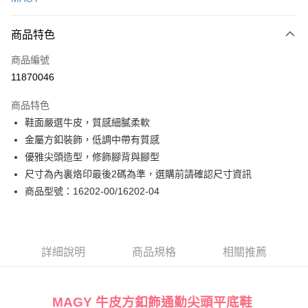
LINE Pay
商品特色
Apple Pay
商品編號
街口支付
11870046
悠遊付
商品特色
Google Pay
鞋面嚴選牛皮，質感細膩柔軟
全盈+PAY
金屬方釦裝飾，低調中帶有質感
優雅尖頭造型，修飾腳背與腳型
大哥付你分期
尺寸為內裏烙印最後2碼為準，選購前請確認尺寸資訊
相關說明
商品型號：16202-00/16202-04
【大哥付你分期使用說明】
AFTEE先享後付
1.本服務由台灣大哥大提供，台灣大哥大用戶可立即使用無須另外申請。
2.付款方式選擇「大哥付你分期」，訂單成立後會自動跳轉到大哥付的交易
相關說明
流程，驗證手機門號後，選擇欲分期的期數、繳款截止日，確認付款後即完
【關於「AFTEE先享後付」】
成交易。
ATM付款
AFTEE先享後付是「在收到商品之後才付款」的支付方式。 讓您購物簡單
詳細說明
商品規格
相關推薦
3.實際核准額度、可分期數及費用金額請依後續交易確認頁面所載為準。
便利好安心！
4.訂單成立30分鐘內，如未前往確認交易或遇審核未通過，訂單將自動取
１．簡單：不需註冊會員、不需綁卡、不需儲值。
運送方式
消。如遇「轉專審核」未通過狀況，表示未達大哥付你分期系統評分，恕無
２．便利：只要手機號碼，簡訊認證，即可結帳。
法說明評估內容。
３．安心：先確認商品／服務後，再付款。
MAGY 牛皮方釦飾通勤尖頭平底鞋
付款後全家取貨
【繳款方式說明】