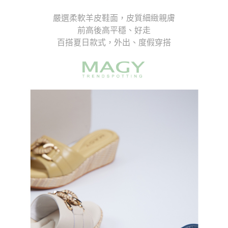
1.分期款項不併入電信帳單，「大哥付你分期」於每月結算日後寄送繳費提
每筆NT$70，滿NT$899(含以上)免運費
【「AFTEE先享後付」結帳流程】
醒簡訊。
嚴選柔軟羊皮鞋面，皮質細緻親膚
１．於結帳方式選擇「AFTEE先享後付」後，將跳轉至「AFTEE先享後付」
2.透過簡訊連結打開帳單後，可選擇「超商條碼／台灣大直營門市／銀行轉
付款後7-11取貨
前高後高平穩、好走
結帳頁面，進行簡訊認證並確認金額後，即可完成結帳。
帳／街口支付／iPASS MONEY」等通路繳費。
２．訂單成立數日內，您將收到繳費通知簡訊。
百搭夏日款式，外出、度假穿搭
每筆NT$70，滿NT$899(含以上)免運費
３．收到繳費通知簡訊後14天內，點擊此簡訊中的連結，可透過四大超商／
【注意事項】
ATM／網路銀行／等多元方式進行付款，方視為交易完成。
宅配
1.本服務係由「台灣大哥大股份有限公司」（以下簡稱本公司）所提供，讓
※ 請注意：結帳手續完成當下不需立刻繳費，但若您需要取消訂單，請聯絡
用戶於交易時，得透過本服務購買商品或服務，並由商店將買賣／分期付款
每筆NT$100，滿NT$1,000(含以上)免運費
購買商品的店家。未經商家同意取消之訂單仍視為有效，需透過AFTEE先享
買賣價金債權讓與本公司後，依約使用本公司帳單繳交帳款。
後付繳納相關費用。
2.基於同意付款使用「大哥付你分期」之契約關係目的，商店將以您的個人
京站台北店客服中心(1F星巴克旁) 即日起不提供京站紙袋，取件時
※ 交易是否成功請以「AFTEE先享後付 」之結帳頁面顯示為準，若有關於
資料（包含姓名、電話或地址）提供予台灣大哥大進項蒐集、處理及利用，
是否繳費成功／繳費後需取消欲退款等相關疑問，請聯繫「AFTEE先享後付
請自備購物袋，若需購買紙袋可現場詢問
由本公司與您本人進行分期帳單所需資料之確認、核對及更正。
客戶支援中心」
https://netprotections.freshdesk.com/support/home
3.完整用戶服務條款，請詳閱以下連結：
https://oppay.tw/userRule
免運費
【注意事項】
１．透過由恩沛科技股份有限公司提供之「AFTEE先享後付」服務完成之交
易，需依本服務之必要範圍內提供個人資料，並將交易相關給付款項請求債
權轉讓予恩沛科技股份有限公司。
２．關於個人資料處理事宜，請瀏覽以下網址：
https://aftee.tw/terms/#terms3
３．未成年的使用者請事先徵得法定代理人或監護人之同意方可使用
「AFTEE先享後付」，若未經同意申辦者引起之損失，本公司不負相關責
任。
４．使用「AFTEE先享後付」時，將依據個別帳號之用戶狀況，依本公司即
時審查核予不同之上限額度；若仍有額度不足之情形，本公司將視審查結果