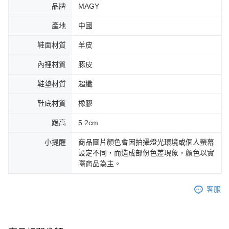
品牌
MAGY
產地
中國
鞋面材質
羊皮
內裡材質
豚皮
鞋墊材質
超纖
鞋底材質
橡膠
跟高
5.2cm
小提醒
商品圖片顏色會因拍攝燈光環境或個人螢幕
設定不同，而造成部份色差現象，顏色以實
際商品為主。
客服