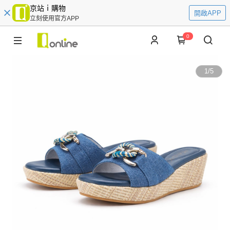
京站ｉ購物
開啟APP
立刻使用官方APP
0
1
/
5