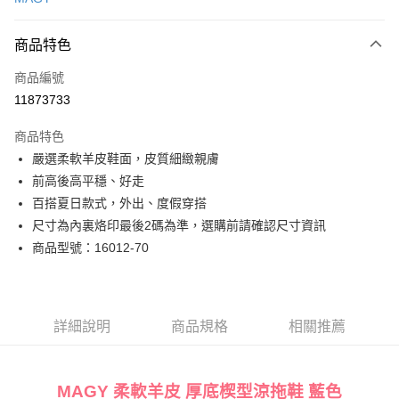
LINE Pay
商品特色
Apple Pay
商品編號
街口支付
11873733
悠遊付
商品特色
Google Pay
嚴選柔軟羊皮鞋面，皮質細緻親膚
全盈+PAY
前高後高平穩、好走
百搭夏日款式，外出、度假穿搭
大哥付你分期
尺寸為內裏烙印最後2碼為準，選購前請確認尺寸資訊
相關說明
商品型號：16012-70
【大哥付你分期使用說明】
AFTEE先享後付
1.本服務由台灣大哥大提供，台灣大哥大用戶可立即使用無須另外申請。
2.付款方式選擇「大哥付你分期」，訂單成立後會自動跳轉到大哥付的交易
相關說明
流程，驗證手機門號後，選擇欲分期的期數、繳款截止日，確認付款後即完
【關於「AFTEE先享後付」】
成交易。
ATM付款
AFTEE先享後付是「在收到商品之後才付款」的支付方式。 讓您購物簡單
詳細說明
商品規格
相關推薦
3.實際核准額度、可分期數及費用金額請依後續交易確認頁面所載為準。
便利好安心！
4.訂單成立30分鐘內，如未前往確認交易或遇審核未通過，訂單將自動取
１．簡單：不需註冊會員、不需綁卡、不需儲值。
運送方式
消。如遇「轉專審核」未通過狀況，表示未達大哥付你分期系統評分，恕無
２．便利：只要手機號碼，簡訊認證，即可結帳。
法說明評估內容。
３．安心：先確認商品／服務後，再付款。
MAGY 柔軟羊皮 厚底楔型涼拖鞋 藍色
付款後全家取貨
【繳款方式說明】