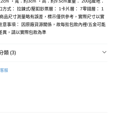
2cm ‧寬：約3cm ‧高：約9.5cm重量： 200g產地：
方式： 拉鍊式/壓釦鈔票層： 1卡片層： 7零錢層： 1
分期
 商品尺寸測量略有誤差，標示僅供參考，實際尺寸以實
注意事項： 因原廠貨源關係，故每批包款內裡/五金可能
你分期使用說明】
享後付
差異，請以實際包款為準
由台灣大哥大提供，台灣大哥大用戶可立即使用無須另外申請。
式選擇「大哥付你分期」，訂單成立後會自動跳轉到大哥付的交易
證手機門號後，選擇欲分期的期數、繳款截止日，確認付款後即
FTEE先享後付」】
。
先享後付是「在收到商品之後才付款」的支付方式。 讓您購物簡單
類 (3)
准額度、可分期數及費用金額請依後續交易確認頁面所載為準。
心！
立30分鐘內，如未前往確認交易或遇審核未通過，訂單將自動取
：不需註冊會員、不需綁卡、不需儲值。
aziza
「轉專審核」未通過狀況，表示未達大哥付你分期系統評分，恕
：只要手機號碼，簡訊認證，即可結帳。
客服
評估內容。
：先確認商品／服務後，再付款。
【皮夾/零錢包/名片夾/證件套】
式說明】
家取貨
項不併入電信帳單，「大哥付你分期」於每月結算日後寄送繳費提
EE先享後付」結帳流程】
【側肩/後背包】
0，滿NT$899(含以上)免運費
方式選擇「AFTEE先享後付」後，將跳轉至「AFTEE先享後
訊連結打開帳單後，可選擇「超商條碼／台灣大直營門市／銀行轉
頁面，進行簡訊認證並確認金額後，即可完成結帳。
付／iPASS MONEY」等通路繳費。
1取貨
成立數日內，您將收到繳費通知簡訊。
費通知簡訊後14天內，點擊此簡訊中的連結，可透過四大超商
0，滿NT$899(含以上)免運費
項】
網路銀行／等多元方式進行付款，方視為交易完成。
係由「台灣大哥大股份有限公司」（以下簡稱本公司）所提供，讓
：結帳手續完成當下不需立刻繳費，但若您需要取消訂單，請聯
易時，得透過本服務購買商品或服務，並由商店將買賣／分期付
的店家。未經商家同意取消之訂單仍視為有效，需透過AFTEE
金債權讓與本公司後，依約使用本公司帳單繳交帳款。
繳納相關費用。
00，滿NT$1,000(含以上)免運費
意付款使用「大哥付你分期」之契約關係目的，商店將以您的個人
否成功請以「AFTEE先享後付 」之結帳頁面顯示為準，若有關於
含姓名、電話或地址）提供予台灣大哥大進項蒐集、處理及利