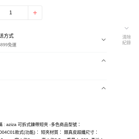
送方式
清除
紀錄
899免運
次付款
 : aziza 可拆式鍊帶短夾 -多色商品型號：
y
A004C01款式(功能)： 短夾材質： 類真皮超纖尺寸：