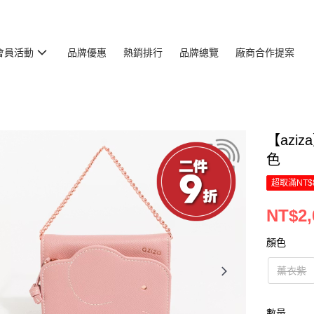
會員活動
品牌優惠
熱銷排行
品牌總覽
廠商合作提案
【azi
色
超取滿NT$
NT$2,
顏色
薰衣紫
數量