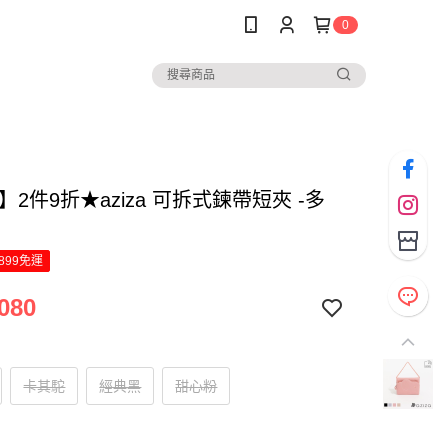
0
za】2件9折★aziza 可拆式鍊帶短夾 -多
899免運
080
卡其駝
經典黑
甜心粉