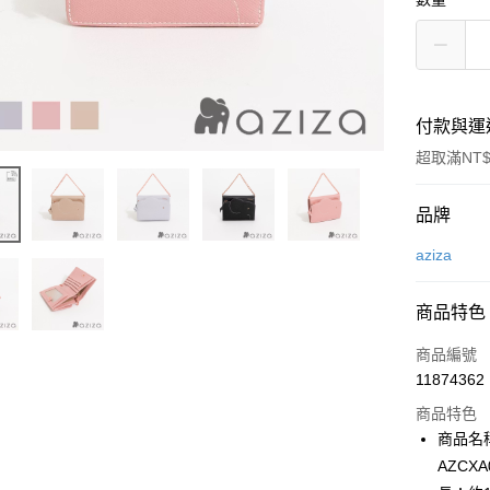
付款與運
超取滿NT$
付款方式
品牌
信用卡一
aziza
LINE Pay
商品特色
Apple Pay
商品編號
街口支付
11874362
商品特色
悠遊付
商品名稱
Google Pa
AZCX