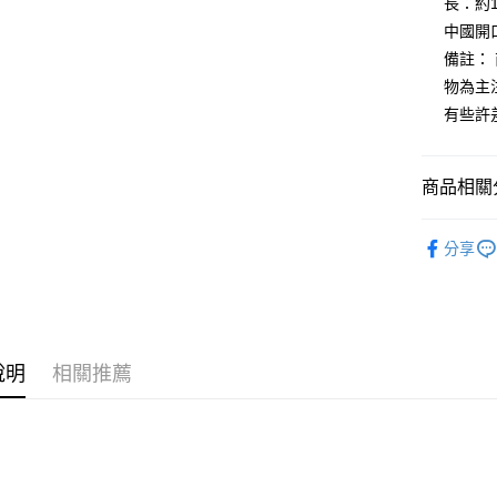
長：約1
全盈+PAY
中國開口
大哥付你
備註：
相關說明
物為主
【大哥付
AFTEE先
有些許
1.本服務
2.付款方
相關說明
流程，驗
【關於「A
ATM付款
完成交易
AFTEE
商品相關分
3.實際核
便利好安
4.訂單成
１．簡單
鞋包/服飾
消。如遇
２．便利
運送方式
分享
無法說明
３．安心
鞋包/服飾
【繳款方
付款後全
1.分期款
【「AFT
鞋包/服飾
醒簡訊。
每筆NT$7
１．於結帳
2.透過簡
付」結帳
帳／街口支
付款後7-1
２．訂單
說明
相關推薦
３．收到繳
每筆NT$7
【注意事
／ATM／
1.本服務
※ 請注意
宅配
用戶於交
絡購買商品
款買賣價
先享後付
每筆NT$1
2.基於同
※ 交易是
資料（包