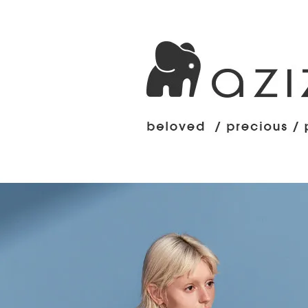
是否繳費成
京站台北店
用，由本
付客戶支
請自備購
3.完整用
免運費
【注意事
１．透過由
交易，需
求債權轉
２．關於
https://aft
３．未成
「AFTE
任。
４．使用「
即時審查
結果請求
５．嚴禁
形，恩沛
動。