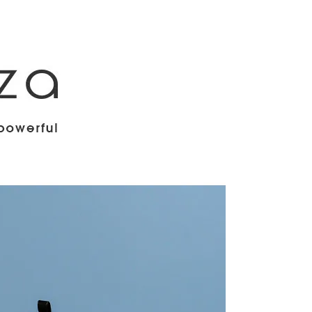
功／繳費後需取消欲退款等相關疑問，請聯繫「AFTEE先享後
客服中心(1F星巴克旁) 即日起不提供京站紙袋，取件時
公司與您本人進行分期帳單所需資料之確認、核對及更正。
援中心」
https://netprotections.freshdesk.com/support/home
物袋，若需購買紙袋可現場詢問
戶服務條款，請詳閱以下連結：
https://oppay.tw/userRule
項】
恩沛科技股份有限公司提供之「AFTEE先享後付」服務完成之
依本服務之必要範圍內提供個人資料，並將交易相關給付款項請
讓予恩沛科技股份有限公司。
個人資料處理事宜，請瀏覽以下網址：
ee.tw/terms/#terms3
年的使用者請事先徵得法定代理人或監護人之同意方可使用
E先享後付」，若未經同意申辦者引起之損失，本公司不負相關責
AFTEE先享後付」時，將依據個別帳號之用戶狀況，依本公司
核予不同之上限額度；若仍有額度不足之情形，本公司將視審查
用戶進行身份認證。
一人註冊多個帳號或使用他人資訊註冊。若發現惡意使用之情
科技股份有限公司將有權停止該用戶之使用額度並採取法律行