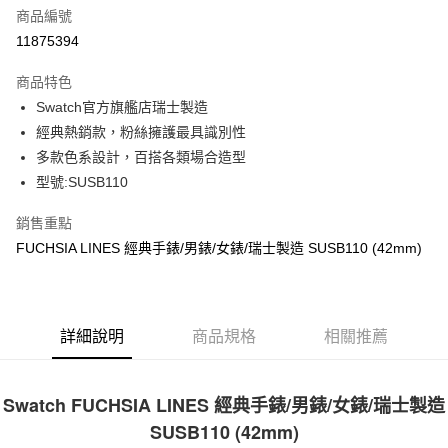
合作金庫商業銀行
第一商業銀行
LINE Pay
商品編號
華南商業銀行
彰化商業銀行
11875394
Apple Pay
上海商業儲蓄銀行
台北富邦商業銀行
國泰世華商業銀行
兆豐國際商業銀行
商品特色
街口支付
臺灣中小企業銀行
台中商業銀行
Swatch官方旗艦店瑞士製造
匯豐（台灣）商業銀行
華泰商業銀行
悠遊付
經典熱銷款，粉絲擁護最具識別性
聯邦商業銀行
遠東國際商業銀行
元大商業銀行
永豐商業銀行
多款色系設計，百搭各類場合造型
Google Pay
玉山商業銀行
星展（台灣）商業銀行
型號:SUSB110
台新國際商業銀行
中國信託商業銀行
全盈+PAY
台灣樂天信用卡公司
銷售重點
大哥付你分期
FUCHSIA LINES 經典手錶/男錶/女錶/瑞士製造 SUSB110 (42mm)
相關說明
【大哥付你分期使用說明】
AFTEE先享後付
1.本服務由台灣大哥大提供，台灣大哥大用戶可立即使用無須另外申請。
2.付款方式選擇「大哥付你分期」，訂單成立後會自動跳轉到大哥付的交易
相關說明
詳細說明
商品規格
相關推薦
流程，驗證手機門號後，選擇欲分期的期數、繳款截止日，確認付款後即完
【關於「AFTEE先享後付」】
成交易。
ATM付款
AFTEE先享後付是「在收到商品之後才付款」的支付方式。 讓您購物簡單
3.實際核准額度、可分期數及費用金額請依後續交易確認頁面所載為準。
便利好安心！
4.訂單成立30分鐘內，如未前往確認交易或遇審核未通過，訂單將自動取
１．簡單：不需註冊會員、不需綁卡、不需儲值。
Swatch FUCHSIA LINES 經典手錶/男錶/女錶/瑞士製造
運送方式
消。如遇「轉專審核」未通過狀況，表示未達大哥付你分期系統評分，恕無
２．便利：只要手機號碼，簡訊認證，即可結帳。
SUSB110 (42mm)
法說明評估內容。
３．安心：先確認商品／服務後，再付款。
付款後全家取貨
【繳款方式說明】