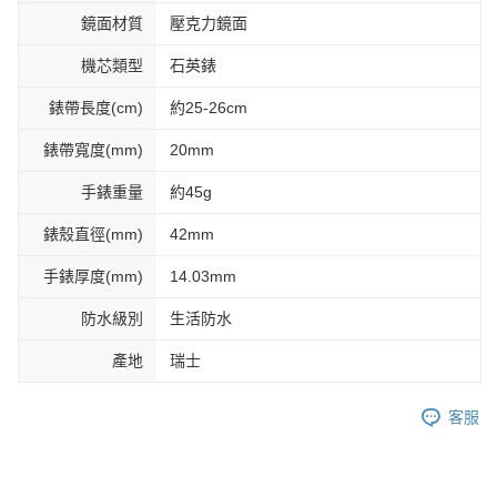
鏡面材質
壓克力鏡面
機芯類型
石英錶
錶帶長度(cm)
約25-26cm
錶帶寬度(mm)
20mm
手錶重量
約45g
錶殼直徑(mm)
42mm
手錶厚度(mm)
14.03mm
防水級別
生活防水
產地
瑞士
客服