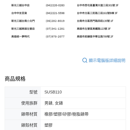
顯示電腦版詳細說明
商品規格
型號
SUSB110
使用族群
男錶, 女錶
錶帶材質
橡膠/塑膠/矽膠/樹脂錶帶
錶殼材質
塑膠