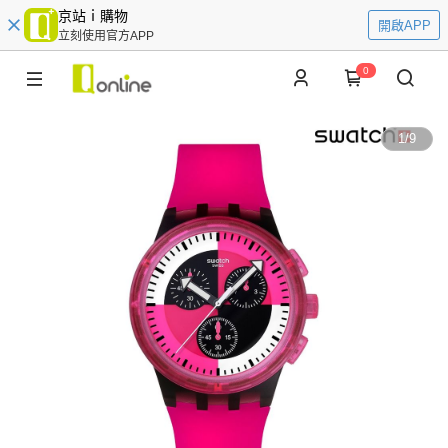
京站ｉ購物
開啟APP
立刻使用官方APP
0
1
/
9