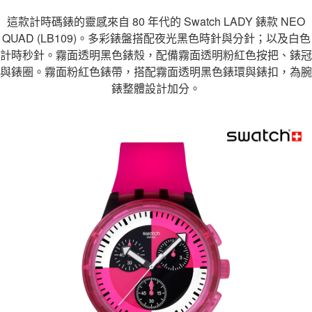
1.分期款項不併入電信帳單，「大哥付你分期」於每月結算日後寄送繳費提
每筆NT$70，滿NT$1,000(含以上)免運費
【「AFTEE先享後付」結帳流程】
這款計時碼錶的靈感來自 80 年代的 Swatch LADY 錶款 NEO
醒簡訊。
１．於結帳方式選擇「AFTEE先享後付」後，將跳轉至「AFTEE先享後付」
2.透過簡訊連結打開帳單後，可選擇「超商條碼／台灣大直營門市／銀行轉
QUAD (LB109)。多彩錶盤搭配夜光黑色時針與分針；以及白色
付款後7-11取貨
結帳頁面，進行簡訊認證並確認金額後，即可完成結帳。
帳／街口支付／iPASS MONEY」等通路繳費。
計時秒針。霧面透明黑色錶殼，配備霧面透明粉紅色按把、錶冠
２．訂單成立數日內，您將收到繳費通知簡訊。
每筆NT$70，滿NT$1,000(含以上)免運費
３．收到繳費通知簡訊後14天內，點擊此簡訊中的連結，可透過四大超商／
與錶圈。霧面粉紅色錶帶，搭配霧面透明黑色錶環與錶扣，為腕
【注意事項】
ATM／網路銀行／等多元方式進行付款，方視為交易完成。
宅配
1.本服務係由「台灣大哥大股份有限公司」（以下簡稱本公司）所提供，讓
錶整體設計加分。
※ 請注意：結帳手續完成當下不需立刻繳費，但若您需要取消訂單，請聯絡
用戶於交易時，得透過本服務購買商品或服務，並由商店將買賣／分期付款
每筆NT$100，滿NT$1,200(含以上)免運費
購買商品的店家。未經商家同意取消之訂單仍視為有效，需透過AFTEE先享
買賣價金債權讓與本公司後，依約使用本公司帳單繳交帳款。
後付繳納相關費用。
2.基於同意付款使用「大哥付你分期」之契約關係目的，商店將以您的個人
京站台北店客服中心(1F星巴克旁) 即日起不提供京站紙袋，取件時
※ 交易是否成功請以「AFTEE先享後付 」之結帳頁面顯示為準，若有關於
資料（包含姓名、電話或地址）提供予台灣大哥大進項蒐集、處理及利用，
是否繳費成功／繳費後需取消欲退款等相關疑問，請聯繫「AFTEE先享後付
請自備購物袋，若需購買紙袋可現場詢問
由本公司與您本人進行分期帳單所需資料之確認、核對及更正。
客戶支援中心」
https://netprotections.freshdesk.com/support/home
3.完整用戶服務條款，請詳閱以下連結：
https://oppay.tw/userRule
免運費
【注意事項】
１．透過由恩沛科技股份有限公司提供之「AFTEE先享後付」服務完成之交
易，需依本服務之必要範圍內提供個人資料，並將交易相關給付款項請求債
權轉讓予恩沛科技股份有限公司。
２．關於個人資料處理事宜，請瀏覽以下網址：
https://aftee.tw/terms/#terms3
３．未成年的使用者請事先徵得法定代理人或監護人之同意方可使用
「AFTEE先享後付」，若未經同意申辦者引起之損失，本公司不負相關責
任。
４．使用「AFTEE先享後付」時，將依據個別帳號之用戶狀況，依本公司即
時審查核予不同之上限額度；若仍有額度不足之情形，本公司將視審查結果