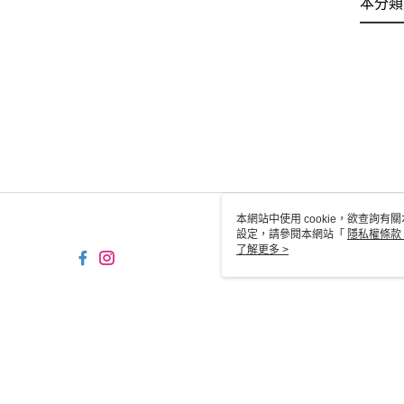
本分類
本網站中使用 cookie，欲查詢有關
設定，請參閱本網站「
隱私權條款
使用 cookie。
了解更多 >
TW-MWG1-61-229 Web2.0
© 2026 by 京站數位廣場股份有限公司