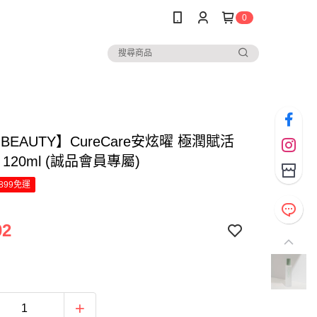
0
o BEAUTY】CureCare安炫曜 極潤賦活
 120ml (誠品會員專屬)
899免運
02