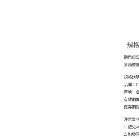
規
適用膚質
各類型
規格說明
品牌：Cu
產地：
有效期
保存期限：
注意事項
1. 避
2. 如