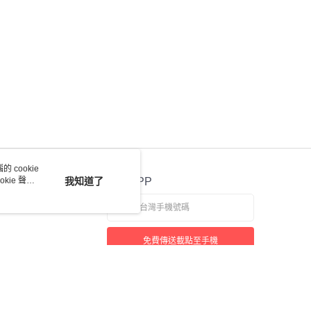
 cookie
kie 聲明
我知道了
官方APP
免費傳送載點至手機
若接到可疑電話，請洽詢165反詐騙專線
本站最佳瀏覽環境請使用 Google Chrome、Firefox 或 Edge 以上版本