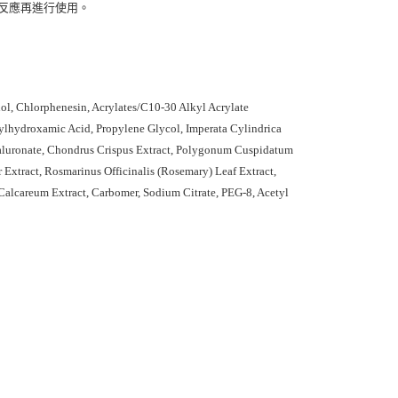
敏反應再進行使用。
ol, Chlorphenesin, Acrylates/C10-30 Alkyl Acrylate
rylhydroxamic Acid, Propylene Glycol, Imperata Cylindrica
yaluronate, Chondrus Crispus Extract, Polygonum Cuspidatum
 Extract, Rosmarinus Officinalis (Rosemary) Leaf Extract,
 Calcareum Extract, Carbomer, Sodium Citrate, PEG-8, Acetyl