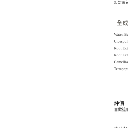
3. 
全
Water, B
Crosspol
Root Ext
Root Ext
Camellia
Tetrapept
評價
喜歡這