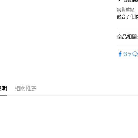
日夜為
相關說明
銷售重點
【大哥付
AFTEE先
1.本服務
融合了化
2.付款方
相關說明
流程，驗
【關於「A
ATM付款
完成交易
AFTEE
商品相關分
3.實際核
便利好安
4.訂單成
１．簡單
美妝保養
消。如遇
２．便利
運送方式
分享
無法說明
３．安心
美妝保養
【繳款方
付款後全
1.分期款
【「AFT
醒簡訊。
每筆NT$7
１．於結帳
2.透過簡
付」結帳
帳／街口支
付款後7-1
２．訂單
說明
相關推薦
３．收到繳
每筆NT$7
【注意事
／ATM／
1.本服務
※ 請注意
宅配
用戶於交
絡購買商品
款買賣價
先享後付
每筆NT$1
2.基於同
※ 交易是
資料（包
是否繳費成
京站台北店
用，由本
付客戶支
請自備購
3.完整用