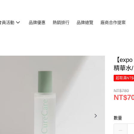
會員活動
品牌優惠
熱銷排行
品牌總覽
廠商合作提案
【exp
精華水/
超取滿NT$
NT$780
NT$7
數量