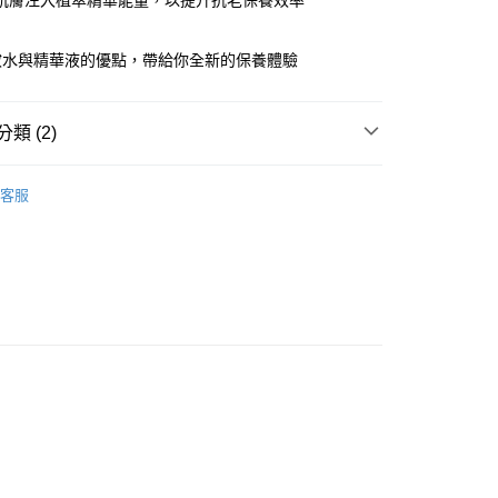
肌膚注入植萃精華能量，以提升抗老保養效率
你分期使用說明】
享後付
由台灣大哥大提供，台灣大哥大用戶可立即使用無須另外申請。
妝水與精華液的優點，帶給你全新的保養體驗
式選擇「大哥付你分期」，訂單成立後會自動跳轉到大哥付的交易
證手機門號後，選擇欲分期的期數、繳款截止日，確認付款後即
FTEE先享後付」】
。
先享後付是「在收到商品之後才付款」的支付方式。 讓您購物簡單
類 (2)
准額度、可分期數及費用金額請依後續交易確認頁面所載為準。
心！
立30分鐘內，如未前往確認交易或遇審核未通過，訂單將自動取
：不需註冊會員、不需綁卡、不需儲值。
Curecare
「轉專審核」未通過狀況，表示未達大哥付你分期系統評分，恕
：只要手機號碼，簡訊認證，即可結帳。
客服
評估內容。
：先確認商品／服務後，再付款。
【化妝水/乳液/精華液】
式說明】
家取貨
項不併入電信帳單，「大哥付你分期」於每月結算日後寄送繳費提
EE先享後付」結帳流程】
0，滿NT$899(含以上)免運費
方式選擇「AFTEE先享後付」後，將跳轉至「AFTEE先享後
訊連結打開帳單後，可選擇「超商條碼／台灣大直營門市／銀行轉
頁面，進行簡訊認證並確認金額後，即可完成結帳。
付／iPASS MONEY」等通路繳費。
1取貨
成立數日內，您將收到繳費通知簡訊。
費通知簡訊後14天內，點擊此簡訊中的連結，可透過四大超商
0，滿NT$899(含以上)免運費
項】
網路銀行／等多元方式進行付款，方視為交易完成。
係由「台灣大哥大股份有限公司」（以下簡稱本公司）所提供，讓
：結帳手續完成當下不需立刻繳費，但若您需要取消訂單，請聯
易時，得透過本服務購買商品或服務，並由商店將買賣／分期付
的店家。未經商家同意取消之訂單仍視為有效，需透過AFTEE
金債權讓與本公司後，依約使用本公司帳單繳交帳款。
繳納相關費用。
00，滿NT$1,000(含以上)免運費
意付款使用「大哥付你分期」之契約關係目的，商店將以您的個人
否成功請以「AFTEE先享後付 」之結帳頁面顯示為準，若有關於
含姓名、電話或地址）提供予台灣大哥大進項蒐集、處理及利
功／繳費後需取消欲退款等相關疑問，請聯繫「AFTEE先享後
客服中心(1F星巴克旁) 即日起不提供京站紙袋，取件時
公司與您本人進行分期帳單所需資料之確認、核對及更正。
援中心」
https://netprotections.freshdesk.com/support/home
物袋，若需購買紙袋可現場詢問
戶服務條款，請詳閱以下連結：
https://oppay.tw/userRule