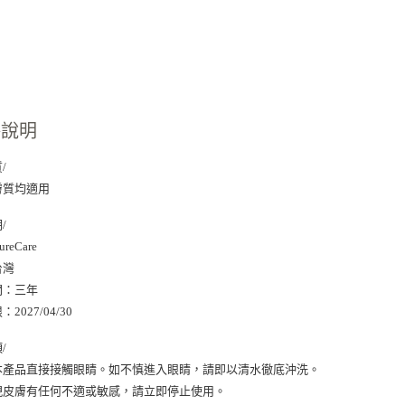
免運費
【注意事
１．透過由
交易，需
求債權轉
２．關於
https://aft
３．未成
「AFTE
格說明
任。
４．使用「
即時審查
/
結果請求
膚質均適用
５．嚴禁
形，恩沛
/
動。
reCare
台灣
間：三年
2027/04/30
/
免本產品直接接觸眼睛。如不慎進入眼睛，請即以清水徹底沖洗。
發現皮膚有任何不適或敏感，請立即停止使用。