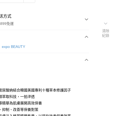
送方式
899免運
清除
紀錄
次付款
expo BEAUTY
玻尿酸納結合韓國美國專利十種草本修護因子
y
類萃取科技，一拍滲透
導精華為肌膚展開高效保養
、抑制、改善等保養對策
分期