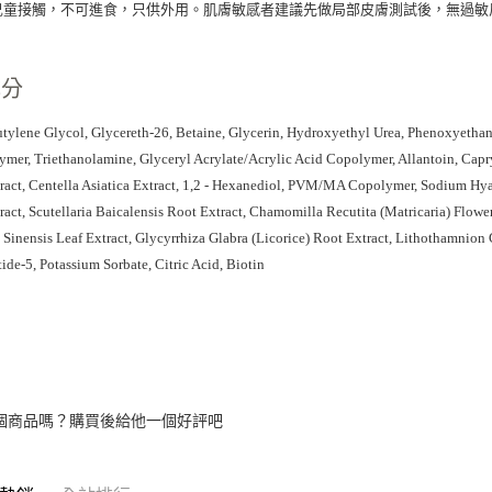
勿讓兒童接觸，不可進食，只供外用。肌膚敏感者建議先做局部皮膚測試後，無過
成分
utylene Glycol, Glycereth-26, Betaine, Glycerin, Hydroxyethyl Urea, Phenoxyethan
ymer, Triethanolamine, Glyceryl Acrylate/Acrylic Acid Copolymer, Allantoin, Cap
ract, Centella Asiatica Extract, 1,2 - Hexanediol, PVM/MA Copolymer, Sodium H
ract, Scutellaria Baicalensis Root Extract, Chamomilla Recutita (Matricaria) Flower
 Sinensis Leaf Extract, Glycyrrhiza Glabra (Licorice) Root Extract, Lithothamnion
ide-5, Potassium Sorbate, Citric Acid, Biotin
個商品嗎？購買後給他一個好評吧