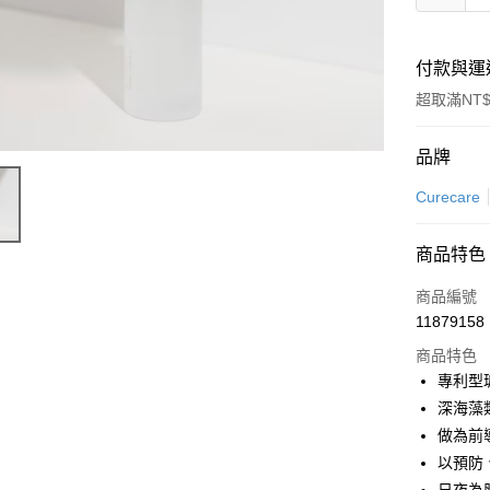
付款與運
超取滿NT$
付款方式
品牌
信用卡一
Curecare
LINE Pay
商品特色
Apple Pay
商品編號
街口支付
11879158
商品特色
悠遊付
專利型
Google Pa
深海藻
做為前
全盈+PAY
以預防
大哥付你