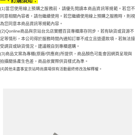
一、訂購須知：
請求用戶進行身份認證。
５．嚴禁一人註冊多個帳號或使用他人資訊註冊。若發現惡意使用之情形，
(1)當您使用線上預購之服務前，請優先閱讀本商品資訊等規範。若您不
恩沛科技股份有限公司將有權停止該用戶之使用額度並採取法律行動。
同意相關內容者，請勿繼續使用。若您繼續使用線上預購之服務時，則視
為您同意本商品資訊等規範內容。
(2)Qonline商品與京站台北店實體百貨專櫃庫存同步，若有缺貨或貨源不
足等情形，本公司得於服務時間內通知訂單不成立且退還款項，若無法接
受調貨或缺貨情況，建議親自到專櫃選購。
(3)商品文案為專櫃(原廠/供應商)所提供，商品顏色可能會因網頁呈現與
拍攝關係產生色差，商品依實際供貨樣式為準。
(4)
其他未盡事宜
京站時尚廣場保有活動最終修改及解釋權。