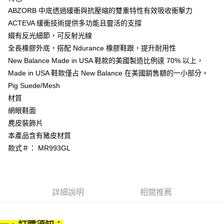
1.分期款項不併入電信帳單，「大哥付你分期」於每月結算日後寄送繳費提
每筆NT$70，滿NT$899(含以上)免運費
ABZORB 中底透過緩衝與抗壓縮的雙重特性有效吸收衝擊力
【「AFTEE先享後付」結帳流程】
醒簡訊。
１．於結帳方式選擇「AFTEE先享後付」後，將跳轉至「AFTEE先享後付」
ACTEVA 緩衝技術提供多功能且靈活的支撐
2.透過簡訊連結打開帳單後，可選擇「超商條碼／台灣大直營門市／銀行轉
付款後7-11取貨
結帳頁面，進行簡訊認證並確認金額後，即可完成結帳。
帳／街口支付／iPASS MONEY」等通路繳費。
綴有反光細節，可反射光線
２．訂單成立數日內，您將收到繳費通知簡訊。
每筆NT$70，滿NT$899(含以上)免運費
全長橡膠外底，搭配 Ndurance 橡膠鞋跟，提升耐用性 ​
３．收到繳費通知簡訊後14天內，點擊此簡訊中的連結，可透過四大超商／
【注意事項】
ATM／網路銀行／等多元方式進行付款，方視為交易完成。
New Balance Made in USA 鞋款的美國製造比例達 70% 以上，
宅配
1.本服務係由「台灣大哥大股份有限公司」（以下簡稱本公司）所提供，讓
※ 請注意：結帳手續完成當下不需立刻繳費，但若您需要取消訂單，請聯絡
用戶於交易時，得透過本服務購買商品或服務，並由商店將買賣／分期付款
Made in USA 鞋款僅占 New Balance 在美國銷售額的一小部分。
每筆NT$100，滿NT$1,000(含以上)免運費
購買商品的店家。未經商家同意取消之訂單仍視為有效，需透過AFTEE先享
買賣價金債權讓與本公司後，依約使用本公司帳單繳交帳款。
後付繳納相關費用。
Pig Suede/Mesh
2.基於同意付款使用「大哥付你分期」之契約關係目的，商店將以您的個人
京站台北店客服中心(1F星巴克旁) 即日起不提供京站紙袋，取件時
※ 交易是否成功請以「AFTEE先享後付 」之結帳頁面顯示為準，若有關於
材質
資料（包含姓名、電話或地址）提供予台灣大哥大進項蒐集、處理及利用，
是否繳費成功／繳費後需取消欲退款等相關疑問，請聯繫「AFTEE先享後付
請自備購物袋，若需購買紙袋可現場詢問
由本公司與您本人進行分期帳單所需資料之確認、核對及更正。
網眼鞋面
客戶支援中心」
https://netprotections.freshdesk.com/support/home
3.完整用戶服務條款，請詳閱以下連結：
https://oppay.tw/userRule
免運費
麂皮裝飾片
【注意事項】
本產品含有豬皮材質
１．透過由恩沛科技股份有限公司提供之「AFTEE先享後付」服務完成之交
易，需依本服務之必要範圍內提供個人資料，並將交易相關給付款項請求債
款式＃： MR993GL
權轉讓予恩沛科技股份有限公司。
２．關於個人資料處理事宜，請瀏覽以下網址：
https://aftee.tw/terms/#terms3
３．未成年的使用者請事先徵得法定代理人或監護人之同意方可使用
「AFTEE先享後付」，若未經同意申辦者引起之損失，本公司不負相關責
詳細說明
相關推薦
任。
４．使用「AFTEE先享後付」時，將依據個別帳號之用戶狀況，依本公司即
時審查核予不同之上限額度；若仍有額度不足之情形，本公司將視審查結果