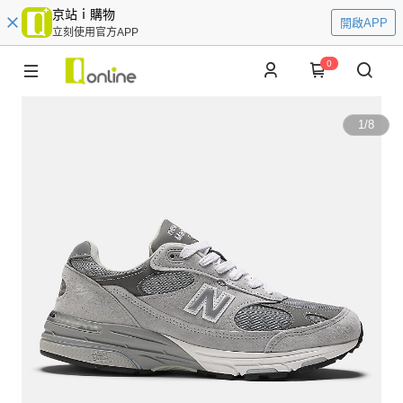
京站ｉ購物
開啟APP
立刻使用官方APP
0
1
/
8