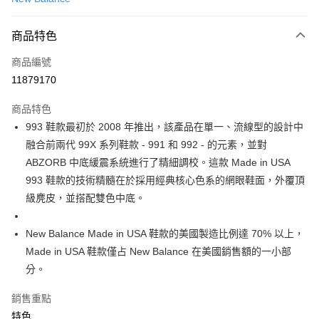
LINE Pay
商品特色
Apple Pay
商品編號
街口支付
11879170
悠遊付
商品特色
Google Pay
993 鞋款最初於 2008 年推出，該產品在單一、流線型的設計中
全盈+PAY
融合前兩代 99X 系列鞋款 - 991 和 992 - 的元素，並對
ABZORB 中底緩震系統進行了精細調校。這款 Made in USA
大哥付你分期
993 鞋款的技術精髓在於採用經典核心色系的網眼鞋面，外覆頂
相關說明
級麂皮，並搭配雙色中底。
【大哥付你分期使用說明】
AFTEE先享後付
1.本服務由台灣大哥大提供，台灣大哥大用戶可立即使用無須另外申請。
2.付款方式選擇「大哥付你分期」，訂單成立後會自動跳轉到大哥付的交易
相關說明
New Balance Made in USA 鞋款的美國製造比例達 70% 以上，
流程，驗證手機門號後，選擇欲分期的期數、繳款截止日，確認付款後即完
【關於「AFTEE先享後付」】
Made in USA 鞋款僅占 New Balance 在美國銷售額的一小部
成交易。
ATM付款
AFTEE先享後付是「在收到商品之後才付款」的支付方式。 讓您購物簡單
3.實際核准額度、可分期數及費用金額請依後續交易確認頁面所載為準。
分。
便利好安心！
4.訂單成立30分鐘內，如未前往確認交易或遇審核未通過，訂單將自動取
１．簡單：不需註冊會員、不需綁卡、不需儲值。
運送方式
消。如遇「轉專審核」未通過狀況，表示未達大哥付你分期系統評分，恕無
２．便利：只要手機號碼，簡訊認證，即可結帳。
銷售重點
法說明評估內容。
３．安心：先確認商品／服務後，再付款。
付款後全家取貨
特色
【繳款方式說明】