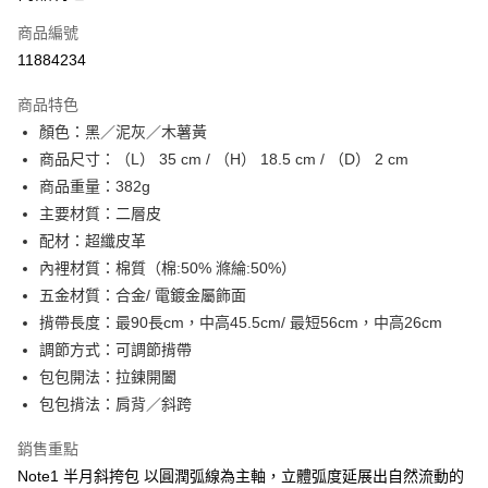
商品編號
街口支付
11884234
悠遊付
商品特色
Google Pay
顏色：黑／泥灰／木薯黃
全盈+PAY
商品尺寸：（L） 35 cm / （H） 18.5 cm / （D） 2 cm
商品重量：382g
大哥付你分期
主要材質：二層皮
相關說明
配材：超纖皮革
【大哥付你分期使用說明】
AFTEE先享後付
1.本服務由台灣大哥大提供，台灣大哥大用戶可立即使用無須另外申請。
內裡材質：棉質（棉:50% 滌綸:50%）
2.付款方式選擇「大哥付你分期」，訂單成立後會自動跳轉到大哥付的交易
相關說明
五金材質：合金/ 電鍍金屬飾面
流程，驗證手機門號後，選擇欲分期的期數、繳款截止日，確認付款後即完
【關於「AFTEE先享後付」】
揹帶長度：最90長cm，中高45.5cm/ 最短56cm，中高26cm
成交易。
ATM付款
AFTEE先享後付是「在收到商品之後才付款」的支付方式。 讓您購物簡單
3.實際核准額度、可分期數及費用金額請依後續交易確認頁面所載為準。
調節方式：可調節揹帶
便利好安心！
4.訂單成立30分鐘內，如未前往確認交易或遇審核未通過，訂單將自動取
１．簡單：不需註冊會員、不需綁卡、不需儲值。
包包開法：拉鍊開闔
運送方式
消。如遇「轉專審核」未通過狀況，表示未達大哥付你分期系統評分，恕無
２．便利：只要手機號碼，簡訊認證，即可結帳。
法說明評估內容。
包包揹法：肩背／斜跨
３．安心：先確認商品／服務後，再付款。
付款後全家取貨
【繳款方式說明】
1.分期款項不併入電信帳單，「大哥付你分期」於每月結算日後寄送繳費提
每筆NT$70，滿NT$899(含以上)免運費
銷售重點
【「AFTEE先享後付」結帳流程】
醒簡訊。
１．於結帳方式選擇「AFTEE先享後付」後，將跳轉至「AFTEE先享後付」
Note1 半月斜挎包 以圓潤弧線為主軸，立體弧度延展出自然流動的
2.透過簡訊連結打開帳單後，可選擇「超商條碼／台灣大直營門市／銀行轉