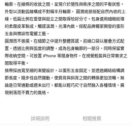
付款後7-11取貨
結帳頁面，進行簡訊認證並確認金額後，即可完成結帳。
帳／街口支付／iPASS MONEY」等通路繳費。
輪廓，在線條的收放之間，呈現介於隨性與秩序之間的平衡狀態。
２．訂單成立數日內，您將收到繳費通知簡訊。
每筆NT$70，滿NT$899(含以上)免運費
外型以流動弧線構成不對稱半月輪廓， 圓潤底部搭配自然內收的上
３．收到繳費通知簡訊後14天內，點擊此簡訊中的連結，可透過四大超商／
【注意事項】
ATM／網路銀行／等多元方式進行付款，方視為交易完成。
緣，低扁比例在垂墜與挺立之間取得恰好分寸。包身選用細緻紋理
宅配
1.本服務係由「台灣大哥大股份有限公司」（以下簡稱本公司）所提供，讓
※ 請注意：結帳手續完成當下不需立刻繳費，但若您需要取消訂單，請聯絡
用戶於交易時，得透過本服務購買商品或服務，並由商店將買賣／分期付款
的柔霧皮革製成，觸感溫潤，光澤內斂。搭配品牌獨家開發的蛋形
每筆NT$100，滿NT$1,000(含以上)免運費
購買商品的店家。未經商家同意取消之訂單仍視為有效，需透過AFTEE先享
買賣價金債權讓與本公司後，依約使用本公司帳單繳交帳款。
後付繳納相關費用。
五金與標誌性電鍍工藝，
2.基於同意付款使用「大哥付你分期」之契約關係目的，商店將以您的個人
京站台北店客服中心(1F星巴克旁) 即日起不提供京站紙袋，取件時
※ 交易是否成功請以「AFTEE先享後付 」之結帳頁面顯示為準，若有關於
圓潤而不張揚，在細節之中提升整體質感。前緣口袋以層疊方式配
資料（包含姓名、電話或地址）提供予台灣大哥大進項蒐集、處理及利用，
是否繳費成功／繳費後需取消欲退款等相關疑問，請聯繫「AFTEE先享後付
請自備購物袋，若需購買紙袋可現場詢問
由本公司與您本人進行分期帳單所需資料之確認、核對及更正。
置，透過比例與弧度的調整，成為包身輪廓的一部分，同時保留實
客戶支援中心」
https://netprotections.freshdesk.com/support/home
3.完整用戶服務條款，請詳閱以下連結：
https://oppay.tw/userRule
免運費
際收納空間，可放置 iPhone 等隨身物件，在視覺輕盈與日常需求之
【注意事項】
間取得平衡。
１．透過由恩沛科技股份有限公司提供之「AFTEE先享後付」服務完成之交
易，需依本服務之必要範圍內提供個人資料，並將交易相關給付款項請求債
揹帶採由寬至細的漸變設計，以蛋形五金固定，並透過繩結結構調
權轉讓予恩沛科技股份有限公司。
節長度。隨步伐自然擺動，使肩背與斜背之間的轉換更加流暢。無
２．關於個人資料處理事宜，請瀏覽以下網址：
論是日常通勤或週末出行，都能以輕巧尺寸自然融入各種情境，展
https://aftee.tw/terms/#terms3
３．未成年的使用者請事先徵得法定代理人或監護人之同意方可使用
現俐落而不費力的風格。
「AFTEE先享後付」，若未經同意申辦者引起之損失，本公司不負相關責
任。
４．使用「AFTEE先享後付」時，將依據個別帳號之用戶狀況，依本公司即
時審查核予不同之上限額度；若仍有額度不足之情形，本公司將視審查結果
請求用戶進行身份認證。
詳細說明
相關推薦
５．嚴禁一人註冊多個帳號或使用他人資訊註冊。若發現惡意使用之情形，
恩沛科技股份有限公司將有權停止該用戶之使用額度並採取法律行動。