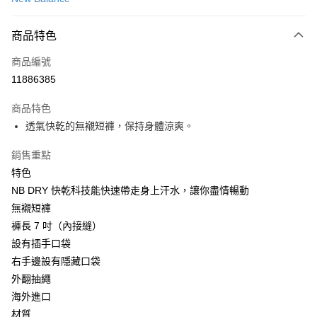
LINE Pay
商品特色
Apple Pay
商品編號
街口支付
11886385
悠遊付
商品特色
Google Pay
透氣快乾的無襯短褲，保持身體涼爽。
全盈+PAY
銷售重點
大哥付你分期
特色
相關說明
NB DRY 快乾科技能快速帶走身上汗水，讓你盡情暢動
【大哥付你分期使用說明】
無襯短褲
AFTEE先享後付
1.本服務由台灣大哥大提供，台灣大哥大用戶可立即使用無須另外申請。
褲長 7 吋（內接縫）
2.付款方式選擇「大哥付你分期」，訂單成立後會自動跳轉到大哥付的交易
相關說明
流程，驗證手機門號後，選擇欲分期的期數、繳款截止日，確認付款後即完
設有插手口袋
【關於「AFTEE先享後付」】
成交易。
ATM付款
AFTEE先享後付是「在收到商品之後才付款」的支付方式。 讓您購物簡單
右手邊設有隱藏口袋
3.實際核准額度、可分期數及費用金額請依後續交易確認頁面所載為準。
便利好安心！
4.訂單成立30分鐘內，如未前往確認交易或遇審核未通過，訂單將自動取
外翻抽繩
１．簡單：不需註冊會員、不需綁卡、不需儲值。
運送方式
消。如遇「轉專審核」未通過狀況，表示未達大哥付你分期系統評分，恕無
２．便利：只要手機號碼，簡訊認證，即可結帳。
海外進口
法說明評估內容。
３．安心：先確認商品／服務後，再付款。
付款後全家取貨
材質
【繳款方式說明】