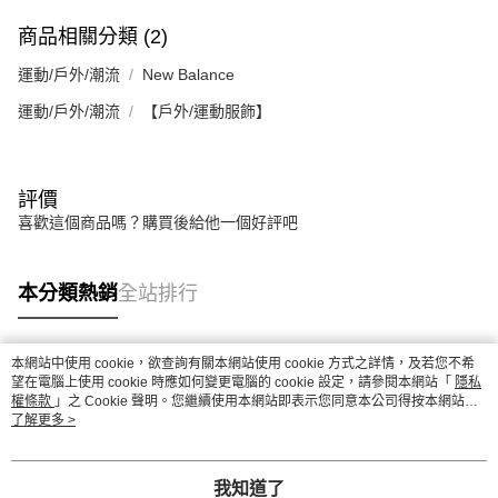
商品相關分類 (2)
運動/戶外/潮流
New Balance
運動/戶外/潮流
【戶外/運動服飾】
評價
喜歡這個商品嗎？購買後給他一個好評吧
本分類熱銷
全站排行
本網站中使用 cookie，欲查詢有關本網站使用 cookie 方式之詳情，及若您不希
熱門標籤
望在電腦上使用 cookie 時應如何變更電腦的 cookie 設定，請參閱本網站「
隱私
權條款
」之 Cookie 聲明。您繼續使用本網站即表示您同意本公司得按本網站使
用條款之 Cookie 聲明使用 cookie。
了解更多 >
我知道了