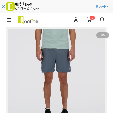
京站ｉ購物
開啟APP
立刻使用官方APP
0
1
/
5