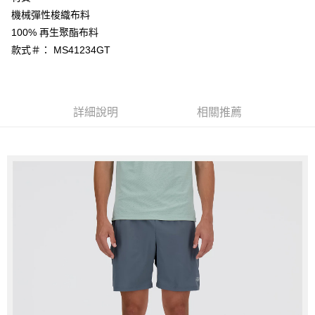
1.分期款項不併入電信帳單，「大哥付你分期」於每月結算日後寄送繳費提
每筆NT$70，滿NT$899(含以上)免運費
機械彈性梭織布料
【「AFTEE先享後付」結帳流程】
醒簡訊。
１．於結帳方式選擇「AFTEE先享後付」後，將跳轉至「AFTEE先享後付」
100% 再生聚酯布料
2.透過簡訊連結打開帳單後，可選擇「超商條碼／台灣大直營門市／銀行轉
付款後7-11取貨
結帳頁面，進行簡訊認證並確認金額後，即可完成結帳。
帳／街口支付／iPASS MONEY」等通路繳費。
款式＃： MS41234GT
２．訂單成立數日內，您將收到繳費通知簡訊。
每筆NT$70，滿NT$899(含以上)免運費
３．收到繳費通知簡訊後14天內，點擊此簡訊中的連結，可透過四大超商／
【注意事項】
ATM／網路銀行／等多元方式進行付款，方視為交易完成。
宅配
1.本服務係由「台灣大哥大股份有限公司」（以下簡稱本公司）所提供，讓
※ 請注意：結帳手續完成當下不需立刻繳費，但若您需要取消訂單，請聯絡
用戶於交易時，得透過本服務購買商品或服務，並由商店將買賣／分期付款
每筆NT$100，滿NT$1,000(含以上)免運費
購買商品的店家。未經商家同意取消之訂單仍視為有效，需透過AFTEE先享
詳細說明
相關推薦
買賣價金債權讓與本公司後，依約使用本公司帳單繳交帳款。
後付繳納相關費用。
2.基於同意付款使用「大哥付你分期」之契約關係目的，商店將以您的個人
京站台北店客服中心(1F星巴克旁) 即日起不提供京站紙袋，取件時
※ 交易是否成功請以「AFTEE先享後付 」之結帳頁面顯示為準，若有關於
資料（包含姓名、電話或地址）提供予台灣大哥大進項蒐集、處理及利用，
是否繳費成功／繳費後需取消欲退款等相關疑問，請聯繫「AFTEE先享後付
請自備購物袋，若需購買紙袋可現場詢問
由本公司與您本人進行分期帳單所需資料之確認、核對及更正。
客戶支援中心」
https://netprotections.freshdesk.com/support/home
3.完整用戶服務條款，請詳閱以下連結：
https://oppay.tw/userRule
免運費
【注意事項】
１．透過由恩沛科技股份有限公司提供之「AFTEE先享後付」服務完成之交
易，需依本服務之必要範圍內提供個人資料，並將交易相關給付款項請求債
權轉讓予恩沛科技股份有限公司。
２．關於個人資料處理事宜，請瀏覽以下網址：
https://aftee.tw/terms/#terms3
３．未成年的使用者請事先徵得法定代理人或監護人之同意方可使用
「AFTEE先享後付」，若未經同意申辦者引起之損失，本公司不負相關責
任。
４．使用「AFTEE先享後付」時，將依據個別帳號之用戶狀況，依本公司即
時審查核予不同之上限額度；若仍有額度不足之情形，本公司將視審查結果