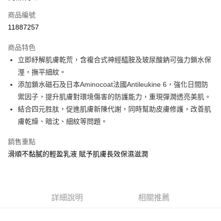
商品編號
街口支付
11887257
悠遊付
商品特色
Google Pay
立即紓解肌膚乾荒，含複合式神經醯胺及玻尿酸鈉可強力鎖水保
全盈+PAY
溼，撫平細紋。
添加鎖水磁石及日本Aminocoat法國Antileukine 6，強化日間防
大哥付你分期
禦因子，提升肌膚對環境傷害的防護能力，重現彈潤透亮美肌。
相關說明
結合四元胜肽，促進肌膚新陳代謝，同時幫助皮膚修護，改善肌
【大哥付你分期使用說明】
AFTEE先享後付
1.本服務由台灣大哥大提供，台灣大哥大用戶可立即使用無須另外申請。
膚乾燥、暗沈、細紋等問題。
2.付款方式選擇「大哥付你分期」，訂單成立後會自動跳轉到大哥付的交易
相關說明
流程，驗證手機門號後，選擇欲分期的期數、繳款截止日，確認付款後即完
銷售重點
【關於「AFTEE先享後付」】
成交易。
ATM付款
AFTEE先享後付是「在收到商品之後才付款」的支付方式。 讓您購物簡單
滑順不黏膩的輕盈乳液 賦予肌膚長效保濕滋潤
3.實際核准額度、可分期數及費用金額請依後續交易確認頁面所載為準。
便利好安心！
4.訂單成立30分鐘內，如未前往確認交易或遇審核未通過，訂單將自動取
１．簡單：不需註冊會員、不需綁卡、不需儲值。
運送方式
消。如遇「轉專審核」未通過狀況，表示未達大哥付你分期系統評分，恕無
２．便利：只要手機號碼，簡訊認證，即可結帳。
法說明評估內容。
３．安心：先確認商品／服務後，再付款。
付款後全家取貨
【繳款方式說明】
詳細說明
相關推薦
1.分期款項不併入電信帳單，「大哥付你分期」於每月結算日後寄送繳費提
每筆NT$70，滿NT$899(含以上)免運費
【「AFTEE先享後付」結帳流程】
醒簡訊。
１．於結帳方式選擇「AFTEE先享後付」後，將跳轉至「AFTEE先享後付」
2.透過簡訊連結打開帳單後，可選擇「超商條碼／台灣大直營門市／銀行轉