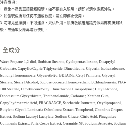
注意事項：
1. 避免本產品直接接觸眼睛。如不慎進入眼睛，請即以清水徹底沖洗。
2. 如發現皮膚有任何不適或敏感，請立即停止使用。
3. 勿讓兒童接觸，不可進食，只供外用。肌膚敏感者建議先做局部皮膚測試
後，無過敏反應再進行使用。
全成分
Water, Propane-1,2-diol, Sorbitan Stearate, Cyclopentasiloxane, Dicaprylyl
Carbonate, Caprylic/Capric Triglyceride, Dimethicone, Glycerin, Isohexadecane,
Isononyl Isononanoate, Glycereth-26, BETAINE, Cetyl Palmitate, Glyceryl
Stearate, Stearyl Alcohol, Sucrose cocoate, Phenoxyethanol, Chlorphenesin, PEG-
100 Stearate, Dimethicone/Vinyl Dimethicone Crosspolymer, Cetyl Alcohol,
Dipotassium Glycyrrhizate, Triethanolamide, Carbomer, Xanthan Gum,
Caprylhydroxamic Acid, FRAGRANCE, Saccharide Isomerate, Oxydipropanol,
Butylene Glycol, Laminaria Ochroleuca Extract, Tocopherol, Chondrus Crispus
Extract, Sodium Lauroyl Lactylate, Sodium Citrate, Citric Acid, Phragmites
Communis Extract, Poria Cocos Extract, Ceramide NP, Sodium Benzoate, Sodium