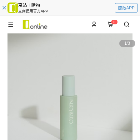
京站ｉ購物
開啟APP
立刻使用官方APP
0
1
/
3