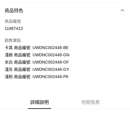
LINE Pay
商品特色
Apple Pay
商品編號
街口支付
11887413
悠遊付
銷售重點
Google Pay
卡其 商品編號: UWDNC002448-BE
全盈+PAY
淺綠 商品編號: UWDNC002448-GN
米白 商品編號: UWDNC002448-OF
大哥付你分期
淺灰 商品編號: UWDNC002448-GY
相關說明
淺粉 商品編號: UWDNC002448-PK
【大哥付你分期使用說明】
AFTEE先享後付
1.本服務由台灣大哥大提供，台灣大哥大用戶可立即使用無須另外申請。
2.付款方式選擇「大哥付你分期」，訂單成立後會自動跳轉到大哥付的交易
相關說明
流程，驗證手機門號後，選擇欲分期的期數、繳款截止日，確認付款後即完
【關於「AFTEE先享後付」】
成交易。
ATM付款
AFTEE先享後付是「在收到商品之後才付款」的支付方式。 讓您購物簡單
詳細說明
相關推薦
3.實際核准額度、可分期數及費用金額請依後續交易確認頁面所載為準。
便利好安心！
4.訂單成立30分鐘內，如未前往確認交易或遇審核未通過，訂單將自動取
１．簡單：不需註冊會員、不需綁卡、不需儲值。
運送方式
消。如遇「轉專審核」未通過狀況，表示未達大哥付你分期系統評分，恕無
２．便利：只要手機號碼，簡訊認證，即可結帳。
法說明評估內容。
３．安心：先確認商品／服務後，再付款。
付款後全家取貨
【繳款方式說明】