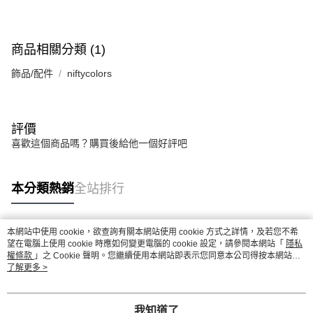
商品相關分類 (1)
飾品/配件
niftycolors
評價
喜歡這個商品嗎？購買後給他一個好評吧
本分類熱銷
全站排行
本網站中使用 cookie，欲查詢有關本網站使用 cookie 方式之詳情，及若您不希
熱門標籤
望在電腦上使用 cookie 時應如何變更電腦的 cookie 設定，請參閱本網站「
隱私
權條款
」之 Cookie 聲明。您繼續使用本網站即表示您同意本公司得按本網站使
用條款之 Cookie 聲明使用 cookie。
了解更多 >
我知道了