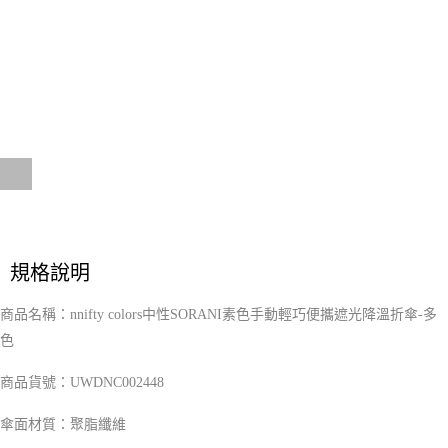
５．嚴禁一人註冊多個帳號或使用他人資訊註冊。若發現惡意使用之情形，
恩沛科技股份有限公司將有權停止該用戶之使用額度並採取法律行動。
規格說明
商品名稱：nnifty colors中性SORANI素色手動輕巧便攜遮光降溫折傘-多
色
UWDNC002448
商品貨號：
傘面材質：聚脂纖維