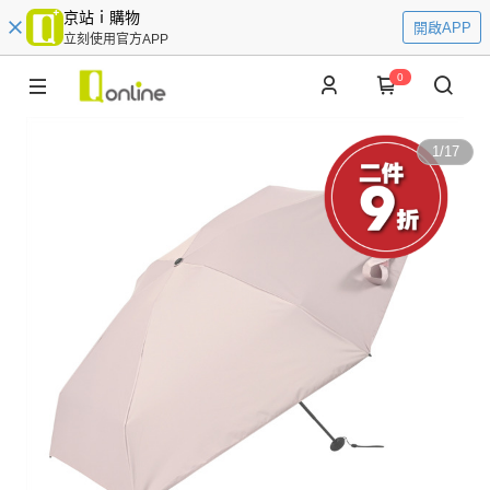
京站ｉ購物
開啟APP
立刻使用官方APP
0
1
/
17