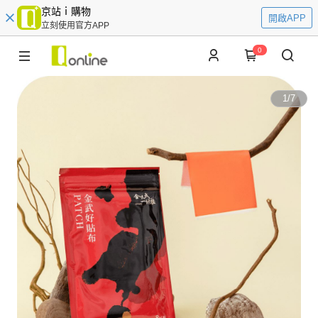
京站ｉ購物
開啟APP
立刻使用官方APP
0
1
/
7