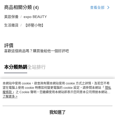
商品相關分類 (4)
查看全部
美妝保養
expo BEAUTY
生活雜貨
【紓壓小物】
評價
喜歡這個商品嗎？購買後給他一個好評吧
本分類熱銷
全站排行
本網站中使用 cookie，欲查詢有關本網站使用 cookie 方式之詳情，及若您不希
熱門標籤
望在電腦上使用 cookie 時應如何變更電腦的 cookie 設定，請參閱本網站「
隱私
權條款
」之 Cookie 聲明。您繼續使用本網站即表示您同意本公司得按本網站使
用條款之 Cookie 聲明使用 cookie。
了解更多 >
我知道了