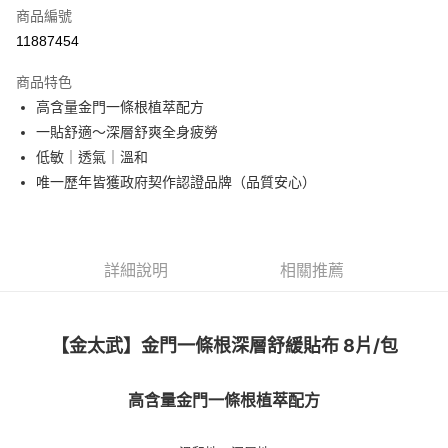
商品編號
街口支付
11887454
悠遊付
商品特色
Google Pay
高含量金門一條根植萃配方
全盈+PAY
一貼舒適～深層舒爽全身疲勞
低敏｜透氣｜溫和
大哥付你分期
唯一歷年皆獲政府契作認證品牌（品質安心）
相關說明
【大哥付你分期使用說明】
AFTEE先享後付
1.本服務由台灣大哥大提供，台灣大哥大用戶可立即使用無須另外申請。
2.付款方式選擇「大哥付你分期」，訂單成立後會自動跳轉到大哥付的交易
相關說明
流程，驗證手機門號後，選擇欲分期的期數、繳款截止日，確認付款後即完
詳細說明
相關推薦
【關於「AFTEE先享後付」】
成交易。
ATM付款
AFTEE先享後付是「在收到商品之後才付款」的支付方式。 讓您購物簡單
3.實際核准額度、可分期數及費用金額請依後續交易確認頁面所載為準。
便利好安心！
4.訂單成立30分鐘內，如未前往確認交易或遇審核未通過，訂單將自動取
１．簡單：不需註冊會員、不需綁卡、不需儲值。
運送方式
消。如遇「轉專審核」未通過狀況，表示未達大哥付你分期系統評分，恕無
【金太武】金門一條根深層舒緩貼布 8片/包
２．便利：只要手機號碼，簡訊認證，即可結帳。
法說明評估內容。
３．安心：先確認商品／服務後，再付款。
付款後全家取貨
【繳款方式說明】
1.分期款項不併入電信帳單，「大哥付你分期」於每月結算日後寄送繳費提
每筆NT$70，滿NT$1,000(含以上)免運費
高含量金門一條根植萃配方
【「AFTEE先享後付」結帳流程】
醒簡訊。
１．於結帳方式選擇「AFTEE先享後付」後，將跳轉至「AFTEE先享後付」
2.透過簡訊連結打開帳單後，可選擇「超商條碼／台灣大直營門市／銀行轉
付款後7-11取貨
結帳頁面，進行簡訊認證並確認金額後，即可完成結帳。
帳／街口支付／iPASS MONEY」等通路繳費。