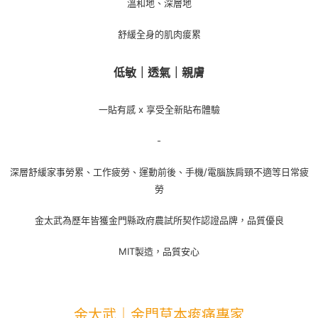
溫和地、深層地
２．訂單成立數日內，您將收到繳費通知簡訊。
每筆NT$70，滿NT$1,000(含以上)免運費
３．收到繳費通知簡訊後14天內，點擊此簡訊中的連結，可透過四大超商／
【注意事項】
ATM／網路銀行／等多元方式進行付款，方視為交易完成。
舒緩全身的肌肉痠累
宅配
1.本服務係由「台灣大哥大股份有限公司」（以下簡稱本公司）所提供，讓
※ 請注意：結帳手續完成當下不需立刻繳費，但若您需要取消訂單，請聯絡
用戶於交易時，得透過本服務購買商品或服務，並由商店將買賣／分期付款
每筆NT$100，滿NT$1,200(含以上)免運費
購買商品的店家。未經商家同意取消之訂單仍視為有效，需透過AFTEE先享
買賣價金債權讓與本公司後，依約使用本公司帳單繳交帳款。
後付繳納相關費用。
低敏｜透氣｜親膚
2.基於同意付款使用「大哥付你分期」之契約關係目的，商店將以您的個人
京站台北店客服中心(1F星巴克旁) 即日起不提供京站紙袋，取件時
※ 交易是否成功請以「AFTEE先享後付 」之結帳頁面顯示為準，若有關於
資料（包含姓名、電話或地址）提供予台灣大哥大進項蒐集、處理及利用，
是否繳費成功／繳費後需取消欲退款等相關疑問，請聯繫「AFTEE先享後付
請自備購物袋，若需購買紙袋可現場詢問
由本公司與您本人進行分期帳單所需資料之確認、核對及更正。
客戶支援中心」
https://netprotections.freshdesk.com/support/home
一貼有感 x 享受全新貼布體驗
3.完整用戶服務條款，請詳閱以下連結：
https://oppay.tw/userRule
免運費
【注意事項】
-
１．透過由恩沛科技股份有限公司提供之「AFTEE先享後付」服務完成之交
易，需依本服務之必要範圍內提供個人資料，並將交易相關給付款項請求債
權轉讓予恩沛科技股份有限公司。
深層舒緩家事勞累、工作疲勞、運動前後、手機/電腦族肩頸不適等日常疲
２．關於個人資料處理事宜，請瀏覽以下網址：
勞
https://aftee.tw/terms/#terms3
３．未成年的使用者請事先徵得法定代理人或監護人之同意方可使用
金太武為歷年皆獲金門縣政府農試所契作認證品牌，品質優良
「AFTEE先享後付」，若未經同意申辦者引起之損失，本公司不負相關責
任。
４．使用「AFTEE先享後付」時，將依據個別帳號之用戶狀況，依本公司即
MIT製造，品質安心
時審查核予不同之上限額度；若仍有額度不足之情形，本公司將視審查結果
請求用戶進行身份認證。
５．嚴禁一人註冊多個帳號或使用他人資訊註冊。若發現惡意使用之情形，
恩沛科技股份有限公司將有權停止該用戶之使用額度並採取法律行動。
金太武｜金門草本痠痛專家