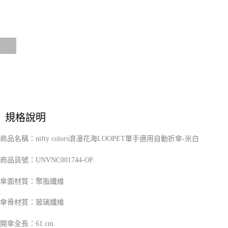
２．訂單成立數日內，您將收到繳費通知簡訊。
每筆NT$70，滿NT$899(含以上)免運費
３．收到繳費通知簡訊後14天內，點擊此簡訊中的連結，可透過四大超商／
【注意事項】
ATM／網路銀行／等多元方式進行付款，方視為交易完成。
宅配
1.本服務係由「台灣大哥大股份有限公司」（以下簡稱本公司）所提供，讓
※ 請注意：結帳手續完成當下不需立刻繳費，但若您需要取消訂單，請聯絡
用戶於交易時，得透過本服務購買商品或服務，並由商店將買賣／分期付款
每筆NT$100，滿NT$1,000(含以上)免運費
購買商品的店家。未經商家同意取消之訂單仍視為有效，需透過AFTEE先享
買賣價金債權讓與本公司後，依約使用本公司帳單繳交帳款。
後付繳納相關費用。
2.基於同意付款使用「大哥付你分期」之契約關係目的，商店將以您的個人
京站台北店客服中心(1F星巴克旁) 即日起不提供京站紙袋，取件時
※ 交易是否成功請以「AFTEE先享後付 」之結帳頁面顯示為準，若有關於
資料（包含姓名、電話或地址）提供予台灣大哥大進項蒐集、處理及利用，
是否繳費成功／繳費後需取消欲退款等相關疑問，請聯繫「AFTEE先享後付
請自備購物袋，若需購買紙袋可現場詢問
由本公司與您本人進行分期帳單所需資料之確認、核對及更正。
客戶支援中心」
https://netprotections.freshdesk.com/support/home
3.完整用戶服務條款，請詳閱以下連結：
https://oppay.tw/userRule
免運費
【注意事項】
１．透過由恩沛科技股份有限公司提供之「AFTEE先享後付」服務完成之交
易，需依本服務之必要範圍內提供個人資料，並將交易相關給付款項請求債
規格說明
權轉讓予恩沛科技股份有限公司。
２．關於個人資料處理事宜，請瀏覽以下網址：
商品名稱：nifty colors浪漫花海LOOPET單手適用自動折傘-米白
https://aftee.tw/terms/#terms3
３．未成年的使用者請事先徵得法定代理人或監護人之同意方可使用
「AFTEE先享後付」，若未經同意申辦者引起之損失，本公司不負相關責
UNVNC001744-OF
商品貨號：
任。
４．使用「AFTEE先享後付」時，將依據個別帳號之用戶狀況，依本公司即
傘面材質：聚脂纖維
時審查核予不同之上限額度；若仍有額度不足之情形，本公司將視審查結果
請求用戶進行身份認證。
傘骨材質：玻璃纖維
５．嚴禁一人註冊多個帳號或使用他人資訊註冊。若發現惡意使用之情形，
恩沛科技股份有限公司將有權停止該用戶之使用額度並採取法律行動。
開傘全長：61 cm