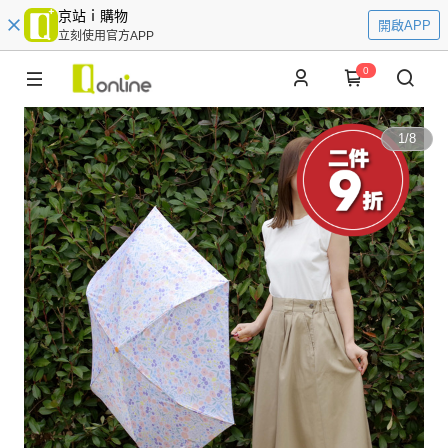
京站ｉ購物
開啟APP
立刻使用官方APP
0
1
/
8