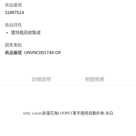
商品編號
街口支付
11887514
悠遊付
商品特色
Google Pay
寶特瓶回收製成
全盈+PAY
銷售重點
大哥付你分期
商品編號: UNVNC001744-OF
相關說明
【大哥付你分期使用說明】
AFTEE先享後付
1.本服務由台灣大哥大提供，台灣大哥大用戶可立即使用無須另外申請。
2.付款方式選擇「大哥付你分期」，訂單成立後會自動跳轉到大哥付的交易
相關說明
詳細說明
相關推薦
流程，驗證手機門號後，選擇欲分期的期數、繳款截止日，確認付款後即完
【關於「AFTEE先享後付」】
成交易。
ATM付款
AFTEE先享後付是「在收到商品之後才付款」的支付方式。 讓您購物簡單
3.實際核准額度、可分期數及費用金額請依後續交易確認頁面所載為準。
便利好安心！
4.訂單成立30分鐘內，如未前往確認交易或遇審核未通過，訂單將自動取
１．簡單：不需註冊會員、不需綁卡、不需儲值。
運送方式
消。如遇「轉專審核」未通過狀況，表示未達大哥付你分期系統評分，恕無
２．便利：只要手機號碼，簡訊認證，即可結帳。
法說明評估內容。
３．安心：先確認商品／服務後，再付款。
付款後全家取貨
nifty colors浪漫花海LOOPET單手適用自動折傘-米白
【繳款方式說明】
1.分期款項不併入電信帳單，「大哥付你分期」於每月結算日後寄送繳費提
每筆NT$70，滿NT$899(含以上)免運費
【「AFTEE先享後付」結帳流程】
醒簡訊。
１．於結帳方式選擇「AFTEE先享後付」後，將跳轉至「AFTEE先享後付」
2.透過簡訊連結打開帳單後，可選擇「超商條碼／台灣大直營門市／銀行轉
付款後7-11取貨
結帳頁面，進行簡訊認證並確認金額後，即可完成結帳。
帳／街口支付／iPASS MONEY」等通路繳費。