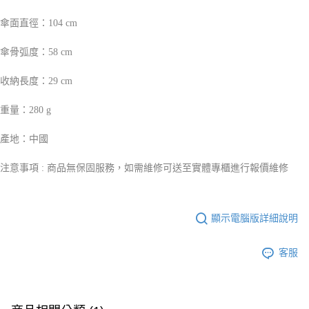
傘面直徑：104 cm
傘骨弧度：58 cm
收納長度：29 cm
重量：280 g
產地：中國
注意事項 : 商品無保固服務，如需維修可送至實體專櫃進行報價維修
顯示電腦版詳細說明
客服