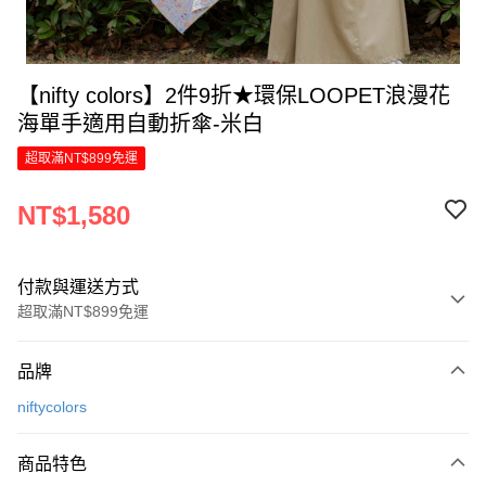
【nifty colors】2件9折★環保LOOPET浪漫花
海單手適用自動折傘-米白
超取滿NT$899免運
NT$1,580
付款與運送方式
超取滿NT$899免運
付款方式
品牌
信用卡一次付款
niftycolors
LINE Pay
商品特色
Apple Pay