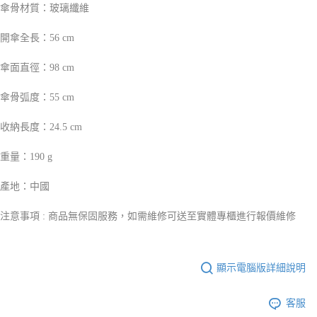
傘骨材質：玻璃纖維
開傘全長：56 cm
傘面直徑：98 cm
傘骨弧度：55 cm
收納長度：24.5 cm
重量：190 g
產地：中國
注意事項 : 商品無保固服務，如需維修可送至實體專櫃進行報價維修
顯示電腦版詳細說明
客服