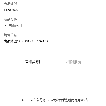
商品編號
街口支付
11887527
悠遊付
商品特色
Google Pay
晴雨兩用
全盈+PAY
銷售重點
大哥付你分期
商品編號: UNBNC001774-OR
相關說明
【大哥付你分期使用說明】
AFTEE先享後付
1.本服務由台灣大哥大提供，台灣大哥大用戶可立即使用無須另外申請。
2.付款方式選擇「大哥付你分期」，訂單成立後會自動跳轉到大哥付的交易
相關說明
詳細說明
相關推薦
流程，驗證手機門號後，選擇欲分期的期數、繳款截止日，確認付款後即完
【關於「AFTEE先享後付」】
成交易。
ATM付款
AFTEE先享後付是「在收到商品之後才付款」的支付方式。 讓您購物簡單
3.實際核准額度、可分期數及費用金額請依後續交易確認頁面所載為準。
便利好安心！
4.訂單成立30分鐘內，如未前往確認交易或遇審核未通過，訂單將自動取
１．簡單：不需註冊會員、不需綁卡、不需儲值。
運送方式
消。如遇「轉專審核」未通過狀況，表示未達大哥付你分期系統評分，恕無
２．便利：只要手機號碼，簡訊認證，即可結帳。
法說明評估內容。
３．安心：先確認商品／服務後，再付款。
付款後全家取貨
【繳款方式說明】
1.分期款項不併入電信帳單，「大哥付你分期」於每月結算日後寄送繳費提
每筆NT$70，滿NT$899(含以上)免運費
【「AFTEE先享後付」結帳流程】
醒簡訊。
１．於結帳方式選擇「AFTEE先享後付」後，將跳轉至「AFTEE先享後付」
nifty colors印象花海55cm大傘面手動晴雨兩用傘-橘
2.透過簡訊連結打開帳單後，可選擇「超商條碼／台灣大直營門市／銀行轉
付款後7-11取貨
結帳頁面，進行簡訊認證並確認金額後，即可完成結帳。
帳／街口支付／iPASS MONEY」等通路繳費。