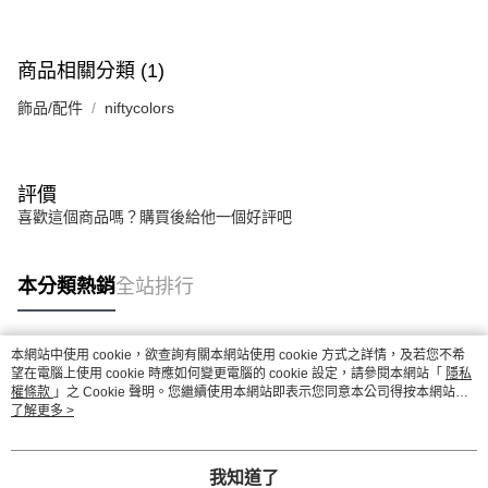
商品相關分類 (1)
飾品/配件
niftycolors
評價
喜歡這個商品嗎？購買後給他一個好評吧
本分類熱銷
全站排行
本網站中使用 cookie，欲查詢有關本網站使用 cookie 方式之詳情，及若您不希
熱門標籤
望在電腦上使用 cookie 時應如何變更電腦的 cookie 設定，請參閱本網站「
隱私
權條款
」之 Cookie 聲明。您繼續使用本網站即表示您同意本公司得按本網站使
用條款之 Cookie 聲明使用 cookie。
了解更多 >
我知道了