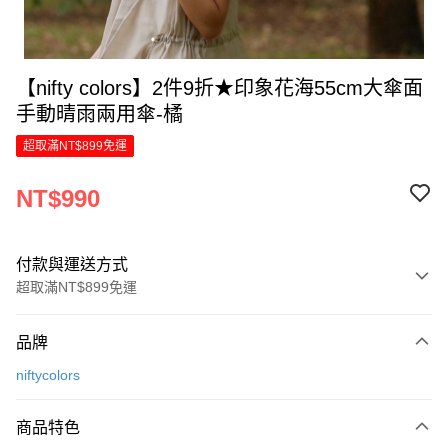
【nifty colors】2件9折★印象花海55cm大傘面
手動晴雨兩用傘-橘
超取滿NT$899免運
NT$990
付款與運送方式
超取滿NT$899免運
付款方式
品牌
信用卡一次付款
niftycolors
LINE Pay
商品特色
Apple Pay