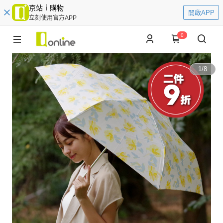
京站ｉ購物
開啟APP
立刻使用官方APP
0
1
/
8