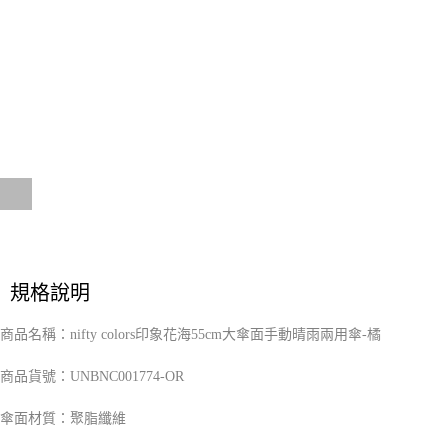
２．訂單成立數日內，您將收到繳費通知簡訊。
每筆NT$70，滿NT$899(含以上)免運費
３．收到繳費通知簡訊後14天內，點擊此簡訊中的連結，可透過四大超商／
【注意事項】
ATM／網路銀行／等多元方式進行付款，方視為交易完成。
宅配
1.本服務係由「台灣大哥大股份有限公司」（以下簡稱本公司）所提供，讓
※ 請注意：結帳手續完成當下不需立刻繳費，但若您需要取消訂單，請聯絡
用戶於交易時，得透過本服務購買商品或服務，並由商店將買賣／分期付款
每筆NT$100，滿NT$1,000(含以上)免運費
購買商品的店家。未經商家同意取消之訂單仍視為有效，需透過AFTEE先享
買賣價金債權讓與本公司後，依約使用本公司帳單繳交帳款。
後付繳納相關費用。
2.基於同意付款使用「大哥付你分期」之契約關係目的，商店將以您的個人
京站台北店客服中心(1F星巴克旁) 即日起不提供京站紙袋，取件時
※ 交易是否成功請以「AFTEE先享後付 」之結帳頁面顯示為準，若有關於
資料（包含姓名、電話或地址）提供予台灣大哥大進項蒐集、處理及利用，
是否繳費成功／繳費後需取消欲退款等相關疑問，請聯繫「AFTEE先享後付
請自備購物袋，若需購買紙袋可現場詢問
由本公司與您本人進行分期帳單所需資料之確認、核對及更正。
客戶支援中心」
https://netprotections.freshdesk.com/support/home
3.完整用戶服務條款，請詳閱以下連結：
https://oppay.tw/userRule
免運費
【注意事項】
１．透過由恩沛科技股份有限公司提供之「AFTEE先享後付」服務完成之交
易，需依本服務之必要範圍內提供個人資料，並將交易相關給付款項請求債
權轉讓予恩沛科技股份有限公司。
２．關於個人資料處理事宜，請瀏覽以下網址：
https://aftee.tw/terms/#terms3
規格說明
３．未成年的使用者請事先徵得法定代理人或監護人之同意方可使用
「AFTEE先享後付」，若未經同意申辦者引起之損失，本公司不負相關責
任。
商品名稱：nifty colors印象花海55cm大傘面手動晴雨兩用傘-橘
４．使用「AFTEE先享後付」時，將依據個別帳號之用戶狀況，依本公司即
時審查核予不同之上限額度；若仍有額度不足之情形，本公司將視審查結果
UNBNC001774-OR
商品貨號：
請求用戶進行身份認證。
５．嚴禁一人註冊多個帳號或使用他人資訊註冊。若發現惡意使用之情形，
傘面材質：聚脂纖維
恩沛科技股份有限公司將有權停止該用戶之使用額度並採取法律行動。