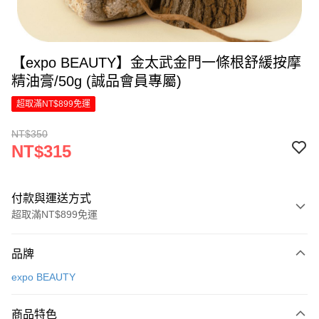
【expo BEAUTY】金太武金門一條根舒緩按摩
精油膏/50g (誠品會員專屬)
超取滿NT$899免運
NT$350
NT$315
付款與運送方式
超取滿NT$899免運
付款方式
品牌
信用卡一次付款
expo BEAUTY
LINE Pay
商品特色
Apple Pay