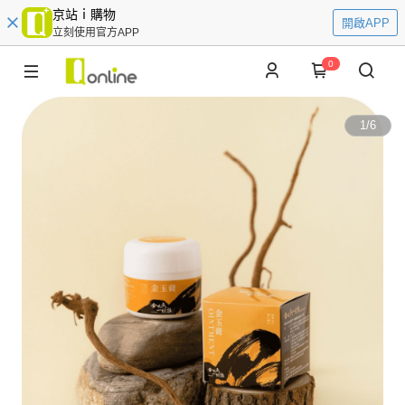
京站ｉ購物
開啟APP
立刻使用官方APP
0
1
/
6