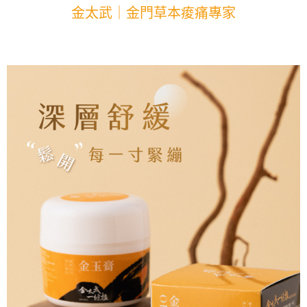
金太武｜金門草本痠痛專家