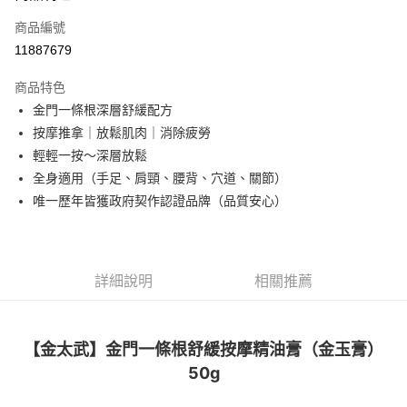
商品編號
街口支付
11887679
悠遊付
商品特色
Google Pay
金門一條根深層舒緩配方
全盈+PAY
按摩推拿｜放鬆肌肉｜消除疲勞
輕輕一按～深層放鬆
大哥付你分期
全身適用（手足、肩頸、腰背、穴道、關節）
相關說明
唯一歷年皆獲政府契作認證品牌（品質安心）
【大哥付你分期使用說明】
AFTEE先享後付
1.本服務由台灣大哥大提供，台灣大哥大用戶可立即使用無須另外申請。
2.付款方式選擇「大哥付你分期」，訂單成立後會自動跳轉到大哥付的交易
相關說明
流程，驗證手機門號後，選擇欲分期的期數、繳款截止日，確認付款後即完
【關於「AFTEE先享後付」】
成交易。
ATM付款
AFTEE先享後付是「在收到商品之後才付款」的支付方式。 讓您購物簡單
詳細說明
相關推薦
3.實際核准額度、可分期數及費用金額請依後續交易確認頁面所載為準。
便利好安心！
4.訂單成立30分鐘內，如未前往確認交易或遇審核未通過，訂單將自動取
１．簡單：不需註冊會員、不需綁卡、不需儲值。
運送方式
消。如遇「轉專審核」未通過狀況，表示未達大哥付你分期系統評分，恕無
２．便利：只要手機號碼，簡訊認證，即可結帳。
法說明評估內容。
３．安心：先確認商品／服務後，再付款。
【金太武】金門一條根舒緩按摩精油膏（金玉膏）
付款後全家取貨
【繳款方式說明】
1.分期款項不併入電信帳單，「大哥付你分期」於每月結算日後寄送繳費提
50g
每筆NT$70，滿NT$899(含以上)免運費
【「AFTEE先享後付」結帳流程】
醒簡訊。
１．於結帳方式選擇「AFTEE先享後付」後，將跳轉至「AFTEE先享後付」
2.透過簡訊連結打開帳單後，可選擇「超商條碼／台灣大直營門市／銀行轉