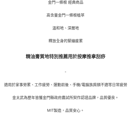
付款後7-11取貨
結帳頁面，進行簡訊認證並確認金額後，即可完成結帳。
金門一條根 經典商品
帳／街口支付／iPASS MONEY」等通路繳費。
２．訂單成立數日內，您將收到繳費通知簡訊。
每筆NT$70，滿NT$899(含以上)免運費
３．收到繳費通知簡訊後14天內，點擊此簡訊中的連結，可透過四大超商／
【注意事項】
高含量金門一條根植萃
ATM／網路銀行／等多元方式進行付款，方視為交易完成。
宅配
1.本服務係由「台灣大哥大股份有限公司」（以下簡稱本公司）所提供，讓
※ 請注意：結帳手續完成當下不需立刻繳費，但若您需要取消訂單，請聯絡
用戶於交易時，得透過本服務購買商品或服務，並由商店將買賣／分期付款
每筆NT$100，滿NT$1,000(含以上)免運費
購買商品的店家。未經商家同意取消之訂單仍視為有效，需透過AFTEE先享
溫和地、深層地
買賣價金債權讓與本公司後，依約使用本公司帳單繳交帳款。
後付繳納相關費用。
2.基於同意付款使用「大哥付你分期」之契約關係目的，商店將以您的個人
京站台北店客服中心(1F星巴克旁) 即日起不提供京站紙袋，取件時
※ 交易是否成功請以「AFTEE先享後付 」之結帳頁面顯示為準，若有關於
資料（包含姓名、電話或地址）提供予台灣大哥大進項蒐集、處理及利用，
釋放全身的緊繃痠累
是否繳費成功／繳費後需取消欲退款等相關疑問，請聯繫「AFTEE先享後付
請自備購物袋，若需購買紙袋可現場詢問
由本公司與您本人進行分期帳單所需資料之確認、核對及更正。
客戶支援中心」
https://netprotections.freshdesk.com/support/home
3.完整用戶服務條款，請詳閱以下連結：
https://oppay.tw/userRule
免運費
精油膏質地特別推薦用於按摩推拿刮痧
【注意事項】
１．透過由恩沛科技股份有限公司提供之「AFTEE先享後付」服務完成之交
易，需依本服務之必要範圍內提供個人資料，並將交易相關給付款項請求債
-
權轉讓予恩沛科技股份有限公司。
２．關於個人資料處理事宜，請瀏覽以下網址：
適用於家事勞累、工作疲勞、運動前後、手機/電腦族肩頸不適等日常疲勞
https://aftee.tw/terms/#terms3
３．未成年的使用者請事先徵得法定代理人或監護人之同意方可使用
「AFTEE先享後付」，若未經同意申辦者引起之損失，本公司不負相關責
金太武為歷年皆獲金門縣政府農試所契作認證品牌，品質優良。
任。
４．使用「AFTEE先享後付」時，將依據個別帳號之用戶狀況，依本公司即
MIT製造，品質安心。
時審查核予不同之上限額度；若仍有額度不足之情形，本公司將視審查結果
請求用戶進行身份認證。
５．嚴禁一人註冊多個帳號或使用他人資訊註冊。若發現惡意使用之情形，
恩沛科技股份有限公司將有權停止該用戶之使用額度並採取法律行動。