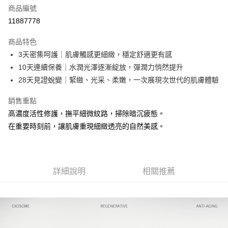
合作金庫商業銀行
第一商業銀行
LINE Pay
商品編號
華南商業銀行
彰化商業銀行
11887778
Apple Pay
上海商業儲蓄銀行
台北富邦商業銀行
國泰世華商業銀行
兆豐國際商業銀行
商品特色
街口支付
臺灣中小企業銀行
台中商業銀行
3天密集呵護｜肌膚觸感更細緻，穩定舒適更有感
匯豐（台灣）商業銀行
華泰商業銀行
悠遊付
10天連續保養｜水潤光澤逐漸綻放，彈潤力悄然提升
聯邦商業銀行
遠東國際商業銀行
元大商業銀行
永豐商業銀行
28天見證蛻變｜緊緻、光采、柔嫩，一次展現次世代的肌膚體驗
Google Pay
玉山商業銀行
星展（台灣）商業銀行
台新國際商業銀行
中國信託商業銀行
全盈+PAY
銷售重點
台灣樂天信用卡公司
高濃度活性修護，撫平細微紋路，掃除暗沉疲態。
大哥付你分期
在重要時刻前，讓肌膚重現細緻透亮的自然美感。
相關說明
【大哥付你分期使用說明】
AFTEE先享後付
1.本服務由台灣大哥大提供，台灣大哥大用戶可立即使用無須另外申請。
2.付款方式選擇「大哥付你分期」，訂單成立後會自動跳轉到大哥付的交易
相關說明
詳細說明
相關推薦
流程，驗證手機門號後，選擇欲分期的期數、繳款截止日，確認付款後即完
【關於「AFTEE先享後付」】
成交易。
ATM付款
AFTEE先享後付是「在收到商品之後才付款」的支付方式。 讓您購物簡單
3.實際核准額度、可分期數及費用金額請依後續交易確認頁面所載為準。
便利好安心！
4.訂單成立30分鐘內，如未前往確認交易或遇審核未通過，訂單將自動取
１．簡單：不需註冊會員、不需綁卡、不需儲值。
運送方式
消。如遇「轉專審核」未通過狀況，表示未達大哥付你分期系統評分，恕無
２．便利：只要手機號碼，簡訊認證，即可結帳。
法說明評估內容。
３．安心：先確認商品／服務後，再付款。
付款後全家取貨
【繳款方式說明】