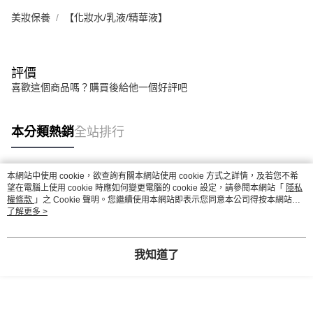
美妝保養
【化妝水/乳液/精華液】
評價
喜歡這個商品嗎？購買後給他一個好評吧
本分類熱銷
全站排行
本網站中使用 cookie，欲查詢有關本網站使用 cookie 方式之詳情，及若您不希
熱門標籤
望在電腦上使用 cookie 時應如何變更電腦的 cookie 設定，請參閱本網站「
隱私
權條款
」之 Cookie 聲明。您繼續使用本網站即表示您同意本公司得按本網站使
用條款之 Cookie 聲明使用 cookie。
了解更多 >
我知道了