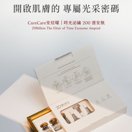
1.分期款項不併入電信帳單，「大哥付你分期」於每月結算日後寄送繳費提
每筆NT$70，滿NT$899(含以上)免運費
【「AFTEE先享後付」結帳流程】
醒簡訊。
１．於結帳方式選擇「AFTEE先享後付」後，將跳轉至「AFTEE先享後付」
2.透過簡訊連結打開帳單後，可選擇「超商條碼／台灣大直營門市／銀行轉
付款後7-11取貨
結帳頁面，進行簡訊認證並確認金額後，即可完成結帳。
帳／街口支付／iPASS MONEY」等通路繳費。
２．訂單成立數日內，您將收到繳費通知簡訊。
每筆NT$70，滿NT$899(含以上)免運費
３．收到繳費通知簡訊後14天內，點擊此簡訊中的連結，可透過四大超商／
【注意事項】
ATM／網路銀行／等多元方式進行付款，方視為交易完成。
宅配
1.本服務係由「台灣大哥大股份有限公司」（以下簡稱本公司）所提供，讓
※ 請注意：結帳手續完成當下不需立刻繳費，但若您需要取消訂單，請聯絡
用戶於交易時，得透過本服務購買商品或服務，並由商店將買賣／分期付款
每筆NT$100，滿NT$1,000(含以上)免運費
購買商品的店家。未經商家同意取消之訂單仍視為有效，需透過AFTEE先享
買賣價金債權讓與本公司後，依約使用本公司帳單繳交帳款。
後付繳納相關費用。
2.基於同意付款使用「大哥付你分期」之契約關係目的，商店將以您的個人
京站台北店客服中心(1F星巴克旁) 即日起不提供京站紙袋，取件時
※ 交易是否成功請以「AFTEE先享後付 」之結帳頁面顯示為準，若有關於
資料（包含姓名、電話或地址）提供予台灣大哥大進項蒐集、處理及利用，
是否繳費成功／繳費後需取消欲退款等相關疑問，請聯繫「AFTEE先享後付
請自備購物袋，若需購買紙袋可現場詢問
由本公司與您本人進行分期帳單所需資料之確認、核對及更正。
客戶支援中心」
https://netprotections.freshdesk.com/support/home
3.完整用戶服務條款，請詳閱以下連結：
https://oppay.tw/userRule
免運費
【注意事項】
１．透過由恩沛科技股份有限公司提供之「AFTEE先享後付」服務完成之交
易，需依本服務之必要範圍內提供個人資料，並將交易相關給付款項請求債
權轉讓予恩沛科技股份有限公司。
２．關於個人資料處理事宜，請瀏覽以下網址：
https://aftee.tw/terms/#terms3
３．未成年的使用者請事先徵得法定代理人或監護人之同意方可使用
「AFTEE先享後付」，若未經同意申辦者引起之損失，本公司不負相關責
任。
４．使用「AFTEE先享後付」時，將依據個別帳號之用戶狀況，依本公司即
時審查核予不同之上限額度；若仍有額度不足之情形，本公司將視審查結果