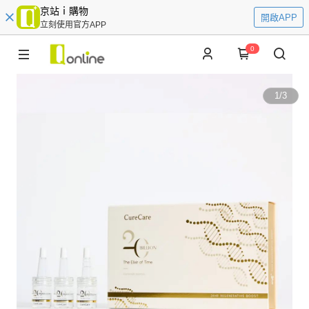
京站ｉ購物
開啟APP
立刻使用官方APP
0
1
/
3