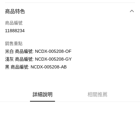
LINE Pay
商品特色
Apple Pay
商品編號
街口支付
11888234
悠遊付
銷售重點
Google Pay
米白 商品編號: NCDX-005208-OF
全盈+PAY
淺灰 商品編號: NCDX-005208-GY
黑 商品編號: NCDX-005208-AB
大哥付你分期
相關說明
【大哥付你分期使用說明】
AFTEE先享後付
1.本服務由台灣大哥大提供，台灣大哥大用戶可立即使用無須另外申請。
詳細說明
相關推薦
2.付款方式選擇「大哥付你分期」，訂單成立後會自動跳轉到大哥付的交易
相關說明
流程，驗證手機門號後，選擇欲分期的期數、繳款截止日，確認付款後即完
【關於「AFTEE先享後付」】
成交易。
ATM付款
AFTEE先享後付是「在收到商品之後才付款」的支付方式。 讓您購物簡單
3.實際核准額度、可分期數及費用金額請依後續交易確認頁面所載為準。
便利好安心！
4.訂單成立30分鐘內，如未前往確認交易或遇審核未通過，訂單將自動取
１．簡單：不需註冊會員、不需綁卡、不需儲值。
運送方式
消。如遇「轉專審核」未通過狀況，表示未達大哥付你分期系統評分，恕無
２．便利：只要手機號碼，簡訊認證，即可結帳。
法說明評估內容。
３．安心：先確認商品／服務後，再付款。
付款後全家取貨
【繳款方式說明】