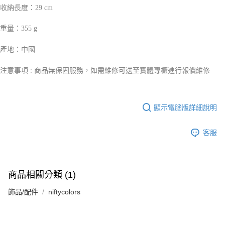
收納長度：29 cm
重量：355 g
產地：中國
注意事項 : 商品無保固服務，如需維修可送至實體專櫃進行報價維修
顯示電腦版詳細說明
客服
商品相關分類 (1)
飾品/配件
niftycolors