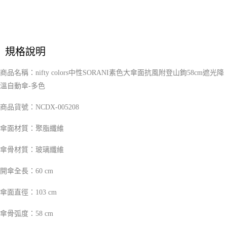
５．嚴禁一人註冊多個帳號或使用他人資訊註冊。若發現惡意使用之情形，
恩沛科技股份有限公司將有權停止該用戶之使用額度並採取法律行動。
規格說明
商品名稱：nifty colors中性SORANI素色大傘面抗風附登山鉤58cm遮光降
溫自動傘-多色
NCDX-005208
商品貨號：
傘面材質：聚脂纖維
傘骨材質：玻璃纖維
開傘全長：60 cm
傘面直徑：103 cm
傘骨弧度：58 cm