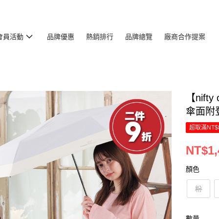
會員活動
品牌優惠
熱銷排行
品牌總覽
廠商合作提案
【nift
傘面附
超取滿NT$
NT$1,
顏色
粉
數量