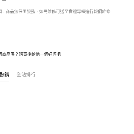
項 : 商品無保固服務，如需維修可送至實體專櫃進行報價維修
個商品嗎？購買後給他一個好評吧
熱銷
全站排行