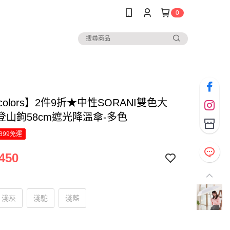
0
y colors】2件9折★中性SORANI雙色大
登山鉤58cm遮光降溫傘-多色
899免運
450
淺灰
淺駝
淺藍