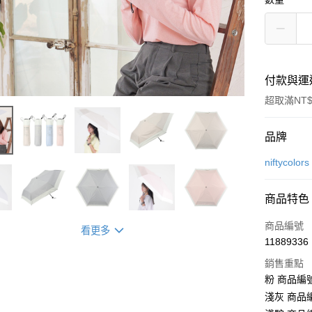
付款與運
超取滿NT$
付款方式
品牌
信用卡一
niftycolors
LINE Pay
商品特色
Apple Pay
商品編號
看更多
街口支付
11889336
銷售重點
悠遊付
粉 商品編號:
Google Pa
淺灰 商品編號