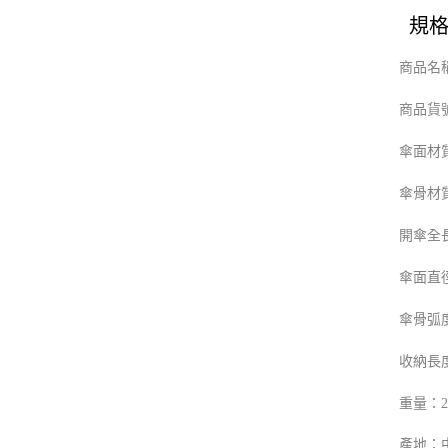
規
商品名稱
商品貨
傘面材
傘骨材
開傘全長
傘面直徑
傘骨弧度
收納長度
重量：24
產地：