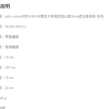
格說明
：nifty colors中性SORANI雙色大傘面附登山鉤58cm遮光降溫傘-多色
NCDX-005212
號：
質：聚脂纖維
質：玻璃纖維
：59 cm
：105 cm
：59 cm
：24 cm
0 g
中國