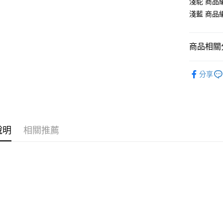
淺駝 商品編號
全盈+PAY
淺藍 商品編號
大哥付你
相關說明
【大哥付
商品相關分
AFTEE先
1.本服務
2.付款方
相關說明
飾品/配件
流程，驗
【關於「A
分享
ATM付款
完成交易
AFTEE
3.實際核
便利好安
4.訂單成
１．簡單
消。如遇
２．便利
運送方式
無法說明
３．安心
【繳款方
說明
相關推薦
付款後全
1.分期款
【「AFT
醒簡訊。
每筆NT$7
１．於結帳
2.透過簡
付」結帳
帳／街口支
付款後7-1
２．訂單
３．收到繳
每筆NT$7
【注意事
／ATM／
1.本服務
※ 請注意
宅配
用戶於交
絡購買商品
款買賣價
先享後付
每筆NT$1
2.基於同
※ 交易是
資料（包