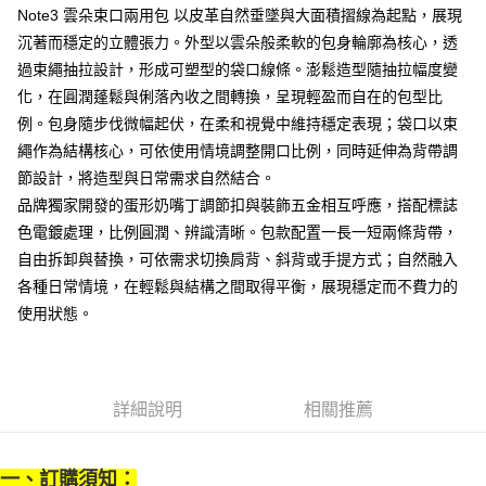
付款後7-11取貨
結帳頁面，進行簡訊認證並確認金額後，即可完成結帳。
帳／街口支付／iPASS MONEY」等通路繳費。
Note3 雲朵束口兩用包 以皮革自然垂墜與大面積摺線為起點，展現
２．訂單成立數日內，您將收到繳費通知簡訊。
每筆NT$70，滿NT$899(含以上)免運費
沉著而穩定的立體張力。外型以雲朵般柔軟的包身輪廓為核心，透
３．收到繳費通知簡訊後14天內，點擊此簡訊中的連結，可透過四大超商／
【注意事項】
ATM／網路銀行／等多元方式進行付款，方視為交易完成。
過束繩抽拉設計，形成可塑型的袋口線條。澎鬆造型隨抽拉幅度變
宅配
1.本服務係由「台灣大哥大股份有限公司」（以下簡稱本公司）所提供，讓
※ 請注意：結帳手續完成當下不需立刻繳費，但若您需要取消訂單，請聯絡
用戶於交易時，得透過本服務購買商品或服務，並由商店將買賣／分期付款
化，在圓潤蓬鬆與俐落內收之間轉換，呈現輕盈而自在的包型比
每筆NT$100，滿NT$1,000(含以上)免運費
購買商品的店家。未經商家同意取消之訂單仍視為有效，需透過AFTEE先享
買賣價金債權讓與本公司後，依約使用本公司帳單繳交帳款。
後付繳納相關費用。
例。包身隨步伐微幅起伏，在柔和視覺中維持穩定表現；袋口以束
2.基於同意付款使用「大哥付你分期」之契約關係目的，商店將以您的個人
京站台北店客服中心(1F星巴克旁) 即日起不提供京站紙袋，取件時
※ 交易是否成功請以「AFTEE先享後付 」之結帳頁面顯示為準，若有關於
繩作為結構核心，可依使用情境調整開口比例，同時延伸為背帶調
資料（包含姓名、電話或地址）提供予台灣大哥大進項蒐集、處理及利用，
是否繳費成功／繳費後需取消欲退款等相關疑問，請聯繫「AFTEE先享後付
請自備購物袋，若需購買紙袋可現場詢問
由本公司與您本人進行分期帳單所需資料之確認、核對及更正。
節設計，將造型與日常需求自然結合。
客戶支援中心」
https://netprotections.freshdesk.com/support/home
3.完整用戶服務條款，請詳閱以下連結：
https://oppay.tw/userRule
免運費
品牌獨家開發的蛋形奶嘴丁調節扣與裝飾五金相互呼應，搭配標誌
【注意事項】
色電鍍處理，比例圓潤、辨識清晰。包款配置一長一短兩條背帶，
１．透過由恩沛科技股份有限公司提供之「AFTEE先享後付」服務完成之交
易，需依本服務之必要範圍內提供個人資料，並將交易相關給付款項請求債
自由拆卸與替換，可依需求切換肩背、斜背或手提方式；自然融入
權轉讓予恩沛科技股份有限公司。
各種日常情境，在輕鬆與結構之間取得平衡，展現穩定而不費力的
２．關於個人資料處理事宜，請瀏覽以下網址：
使用狀態。
https://aftee.tw/terms/#terms3
３．未成年的使用者請事先徵得法定代理人或監護人之同意方可使用
「AFTEE先享後付」，若未經同意申辦者引起之損失，本公司不負相關責
任。
４．使用「AFTEE先享後付」時，將依據個別帳號之用戶狀況，依本公司即
詳細說明
相關推薦
時審查核予不同之上限額度；若仍有額度不足之情形，本公司將視審查結果
請求用戶進行身份認證。
５．嚴禁一人註冊多個帳號或使用他人資訊註冊。若發現惡意使用之情形，
恩沛科技股份有限公司將有權停止該用戶之使用額度並採取法律行動。
一、訂購須知：