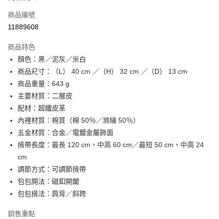
商品編號
街口支付
11889608
悠遊付
商品特色
Google Pay
顏色：黑／泥灰／米白
全盈+PAY
商品尺寸：（L） 40 cm ／（H） 32 cm ／（D） 13 cm
商品重量：643 g
大哥付你分期
主要材質：二層皮
相關說明
配材：超纖皮革
【大哥付你分期使用說明】
AFTEE先享後付
1.本服務由台灣大哥大提供，台灣大哥大用戶可立即使用無須另外申請。
內裡材質：棉質（棉 50％／滌綸 50％）
2.付款方式選擇「大哥付你分期」，訂單成立後會自動跳轉到大哥付的交易
相關說明
五金材質：合金／電鍍金屬飾面
流程，驗證手機門號後，選擇欲分期的期數、繳款截止日，確認付款後即完
【關於「AFTEE先享後付」】
揹帶長度：最長 120 cm，中高 60 cm／最短 50 cm，中高 24
成交易。
ATM付款
AFTEE先享後付是「在收到商品之後才付款」的支付方式。 讓您購物簡單
3.實際核准額度、可分期數及費用金額請依後續交易確認頁面所載為準。
cm
便利好安心！
4.訂單成立30分鐘內，如未前往確認交易或遇審核未通過，訂單將自動取
１．簡單：不需註冊會員、不需綁卡、不需儲值。
調節方式：可調節揹帶
運送方式
消。如遇「轉專審核」未通過狀況，表示未達大哥付你分期系統評分，恕無
２．便利：只要手機號碼，簡訊認證，即可結帳。
法說明評估內容。
包包開法：磁釦開闔
３．安心：先確認商品／服務後，再付款。
付款後全家取貨
【繳款方式說明】
包包揹法：肩背／斜跨
1.分期款項不併入電信帳單，「大哥付你分期」於每月結算日後寄送繳費提
每筆NT$70，滿NT$899(含以上)免運費
【「AFTEE先享後付」結帳流程】
醒簡訊。
１．於結帳方式選擇「AFTEE先享後付」後，將跳轉至「AFTEE先享後付」
銷售重點
2.透過簡訊連結打開帳單後，可選擇「超商條碼／台灣大直營門市／銀行轉