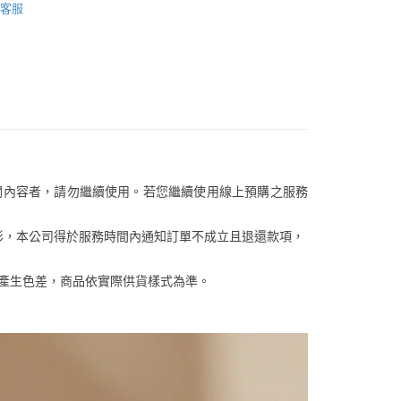
功／繳費後需取消欲退款等相關疑問，請聯繫「AFTEE先享後
客服中心(1F星巴克旁) 即日起不提供京站紙袋，取件時
客服
公司與您本人進行分期帳單所需資料之確認、核對及更正。
援中心」
https://netprotections.freshdesk.com/support/home
【側肩/後背包】
物袋，若需購買紙袋可現場詢問
戶服務條款，請詳閱以下連結：
https://oppay.tw/userRule
項】
恩沛科技股份有限公司提供之「AFTEE先享後付」服務完成之
依本服務之必要範圍內提供個人資料，並將交易相關給付款項請
讓予恩沛科技股份有限公司。
個人資料處理事宜，請瀏覽以下網址：
ee.tw/terms/#terms3
年的使用者請事先徵得法定代理人或監護人之同意方可使用
E先享後付」，若未經同意申辦者引起之損失，本公司不負相關責
關內容者，請勿繼續使用。若您繼續使用線上預購之服務
AFTEE先享後付」時，將依據個別帳號之用戶狀況，依本公司
核予不同之上限額度；若仍有額度不足之情形，本公司將視審查
用戶進行身份認證。
等情形，本公司得於服務時間內通知訂單不成立且退還款項，
一人註冊多個帳號或使用他人資訊註冊。若發現惡意使用之情
科技股份有限公司將有權停止該用戶之使用額度並採取法律行
關係產生色差，商品依實際供貨樣式為準。