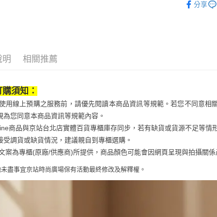
是否繳費成
京站台北店
分享
用，由本
付客戶支
鞋包/服飾
請自備購
3.完整用
免運費
【注意事
１．透過由
交易，需
求債權轉
說明
相關推薦
２．關於
https://aft
３．未成
「AFTE
訂購須知：
任。
當您使用線上預購之服務前，請優先閱讀本商品資訊等規範。若您不同意相
４．使用「
即時審查
視為您同意本商品資訊等規範內容。
結果請求
Qonline商品與京站台北店實體百貨專櫃庫存同步，若有缺貨或貨源不足
５．嚴禁
接受調貨或缺貨情況，建議親自到專櫃選購。
形，恩沛
動。
商品文案為專櫃(原廠/供應商)所提供，商品顏色可能會因網頁呈現與拍攝
他未盡事宜
京站時尚廣場保有活動最終修改及解釋權。