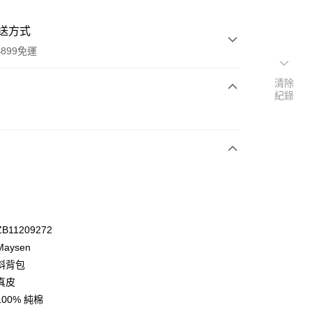
送方式
899免運
清除
紀錄
次付款
期付款
0 利率 每期
NT$1,380
21家銀行
庫商業銀行
第一商業銀行
業銀行
彰化商業銀行
業儲蓄銀行
台北富邦商業銀行
華商業銀行
兆豐國際商業銀行
11209272
小企業銀行
台中商業銀行
aysen
台灣）商業銀行
華泰商業銀行
斜背包
業銀行
遠東國際商業銀行
真皮
業銀行
永豐商業銀行
y
00% 純棉
業銀行
星展（台灣）商業銀行