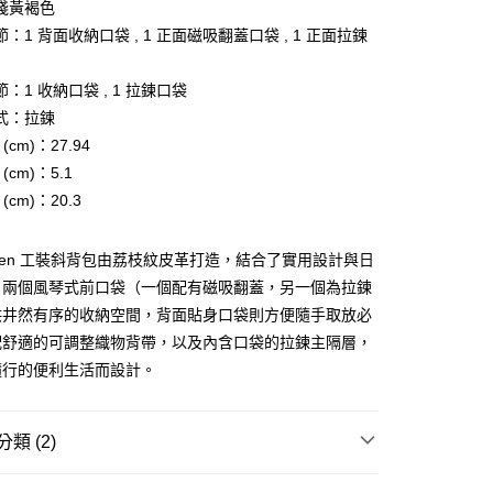
際商業銀行
中國信託商業銀行
淺黃褐色
天信用卡公司
：1 背面收納口袋 , 1 正面磁吸翻蓋口袋 , 1 正面拉鍊
分期
：1 收納口袋 , 1 拉鍊口袋
你分期使用說明】
享後付
由台灣大哥大提供，台灣大哥大用戶可立即使用無須另外申請。
式：拉鍊
式選擇「大哥付你分期」，訂單成立後會自動跳轉到大哥付的交易
(cm)：27.94
證手機門號後，選擇欲分期的期數、繳款截止日，確認付款後即
FTEE先享後付」】
(cm)：5.1
。
先享後付是「在收到商品之後才付款」的支付方式。 讓您購物簡單
准額度、可分期數及費用金額請依後續交易確認頁面所載為準。
心！
(cm)：20.3
立30分鐘內，如未前往確認交易或遇審核未通過，訂單將自動取
：不需註冊會員、不需綁卡、不需儲值。
「轉專審核」未通過狀況，表示未達大哥付你分期系統評分，恕
：只要手機號碼，簡訊認證，即可結帳。
評估內容。
：先確認商品／服務後，再付款。
ysen 工裝斜背包由荔枝紋皮革打造，結合了實用設計與日
式說明】
家取貨
。兩個風琴式前口袋（一個配有磁吸翻蓋，另一個為拉鍊
項不併入電信帳單，「大哥付你分期」於每月結算日後寄送繳費提
EE先享後付」結帳流程】
供井然有序的收納空間，背面貼身口袋則方便隨手取放必
0，滿NT$899(含以上)免運費
方式選擇「AFTEE先享後付」後，將跳轉至「AFTEE先享後
訊連結打開帳單後，可選擇「超商條碼／台灣大直營門市／銀行轉
頁面，進行簡訊認證並確認金額後，即可完成結帳。
配舒適的可調整織物背帶，以及內含口袋的拉鍊主隔層，
付／iPASS MONEY」等通路繳費。
1取貨
成立數日內，您將收到繳費通知簡訊。
隨行的便利生活而設計。
費通知簡訊後14天內，點擊此簡訊中的連結，可透過四大超商
0，滿NT$899(含以上)免運費
項】
網路銀行／等多元方式進行付款，方視為交易完成。
係由「台灣大哥大股份有限公司」（以下簡稱本公司）所提供，讓
：結帳手續完成當下不需立刻繳費，但若您需要取消訂單，請聯
易時，得透過本服務購買商品或服務，並由商店將買賣／分期付
的店家。未經商家同意取消之訂單仍視為有效，需透過AFTEE
類 (2)
金債權讓與本公司後，依約使用本公司帳單繳交帳款。
繳納相關費用。
00，滿NT$1,000(含以上)免運費
意付款使用「大哥付你分期」之契約關係目的，商店將以您的個人
否成功請以「AFTEE先享後付 」之結帳頁面顯示為準，若有關於
FOSSIL
含姓名、電話或地址）提供予台灣大哥大進項蒐集、處理及利