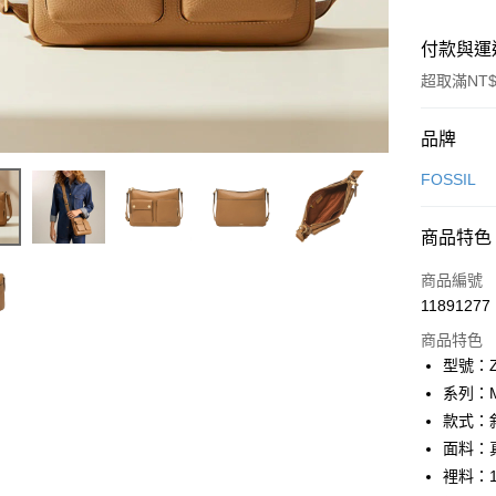
付款與運
超取滿NT$
付款方式
品牌
信用卡一
FOSSIL
信用卡分
商品特色
6 期 
商品編號
合作金
LINE Pay
11891277
華南商
Apple Pay
上海商
商品特色
國泰世
型號：ZB
街口支付
臺灣中
系列：M
匯豐（
悠遊付
款式：
聯邦商
面料：
元大商
Google Pa
裡料：1
玉山商