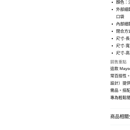
台新國
全盈+PAY
顏色：
台灣樂
外部細節
大哥付你
口袋
相關說明
內部細節
【大哥付
AFTEE先
1.本服務
閉合方
2.付款方
相關說明
尺寸-長 
流程，驗
【關於「A
尺寸-寬 
ATM付款
完成交易
AFTEE
3.實際核
便利好安
尺寸-高 
4.訂單成
１．簡單
消。如遇
銷售重點
２．便利
運送方式
無法說明
３．安心
這款 Ma
【繳款方
付款後全
常百搭性
1.分期款
【「AFT
醒簡訊。
設計）提
每筆NT$7
１．於結帳
2.透過簡
付」結帳
需品。搭
帳／街口支
付款後7-1
２．訂單
專為輕鬆
３．收到繳
每筆NT$7
【注意事
／ATM／
1.本服務
※ 請注意
宅配
用戶於交
絡購買商品
商品相關分
款買賣價
先享後付
每筆NT$1
2.基於同
※ 交易是
鞋包/服飾
資料（包