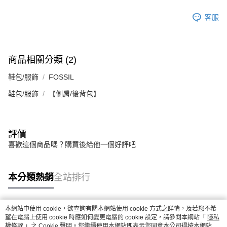
客服
商品相關分類 (2)
鞋包/服飾
FOSSIL
鞋包/服飾
【側肩/後背包】
評價
喜歡這個商品嗎？購買後給他一個好評吧
本分類熱銷
全站排行
本網站中使用 cookie，欲查詢有關本網站使用 cookie 方式之詳情，及若您不希
熱門標籤
望在電腦上使用 cookie 時應如何變更電腦的 cookie 設定，請參閱本網站「
隱私
權條款
」之 Cookie 聲明。您繼續使用本網站即表示您同意本公司得按本網站使