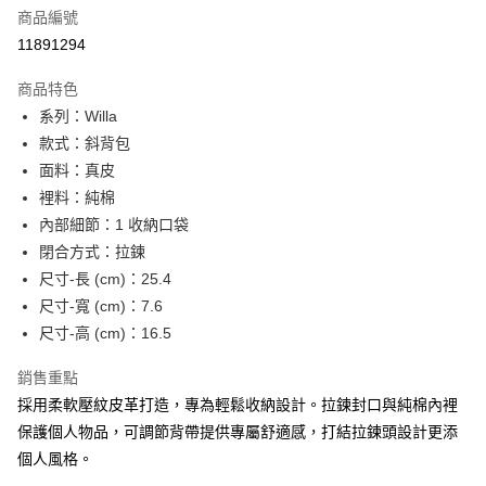
合作金庫商業銀行
第一商業銀行
LINE Pay
商品編號
華南商業銀行
彰化商業銀行
11891294
Apple Pay
上海商業儲蓄銀行
台北富邦商業銀行
國泰世華商業銀行
兆豐國際商業銀行
商品特色
街口支付
臺灣中小企業銀行
台中商業銀行
系列：Willa
匯豐（台灣）商業銀行
華泰商業銀行
悠遊付
款式：斜背包
聯邦商業銀行
遠東國際商業銀行
元大商業銀行
永豐商業銀行
面料：真皮
Google Pay
玉山商業銀行
星展（台灣）商業銀行
裡料：純棉
台新國際商業銀行
中國信託商業銀行
全盈+PAY
內部細節：1 收納口袋
台灣樂天信用卡公司
閉合方式：拉鍊
大哥付你分期
尺寸-長 (cm)：25.4
相關說明
尺寸-寬 (cm)：7.6
【大哥付你分期使用說明】
AFTEE先享後付
1.本服務由台灣大哥大提供，台灣大哥大用戶可立即使用無須另外申請。
尺寸-高 (cm)：16.5
2.付款方式選擇「大哥付你分期」，訂單成立後會自動跳轉到大哥付的交易
相關說明
流程，驗證手機門號後，選擇欲分期的期數、繳款截止日，確認付款後即完
【關於「AFTEE先享後付」】
銷售重點
成交易。
ATM付款
AFTEE先享後付是「在收到商品之後才付款」的支付方式。 讓您購物簡單
採用柔軟壓紋皮革打造，專為輕鬆收納設計。拉鍊封口與純棉內裡
3.實際核准額度、可分期數及費用金額請依後續交易確認頁面所載為準。
便利好安心！
4.訂單成立30分鐘內，如未前往確認交易或遇審核未通過，訂單將自動取
保護個人物品，可調節背帶提供專屬舒適感，打結拉鍊頭設計更添
１．簡單：不需註冊會員、不需綁卡、不需儲值。
運送方式
消。如遇「轉專審核」未通過狀況，表示未達大哥付你分期系統評分，恕無
２．便利：只要手機號碼，簡訊認證，即可結帳。
個人風格。
法說明評估內容。
３．安心：先確認商品／服務後，再付款。
付款後全家取貨
【繳款方式說明】