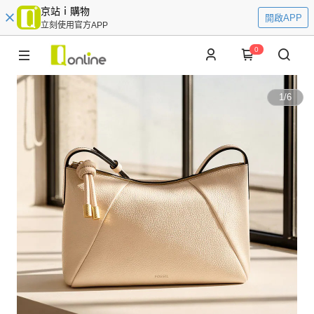
京站ｉ購物
開啟APP
立刻使用官方APP
0
1
/
6