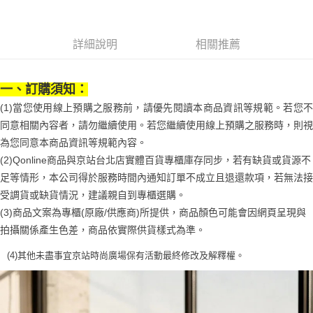
1.分期款項不併入電信帳單，「大哥付你分期」於每月結算日後寄送繳費提
每筆NT$70，滿NT$899(含以上)免運費
【「AFTEE先享後付」結帳流程】
醒簡訊。
１．於結帳方式選擇「AFTEE先享後付」後，將跳轉至「AFTEE先享後付」
2.透過簡訊連結打開帳單後，可選擇「超商條碼／台灣大直營門市／銀行轉
付款後7-11取貨
結帳頁面，進行簡訊認證並確認金額後，即可完成結帳。
詳細說明
相關推薦
帳／街口支付／iPASS MONEY」等通路繳費。
２．訂單成立數日內，您將收到繳費通知簡訊。
每筆NT$70，滿NT$899(含以上)免運費
３．收到繳費通知簡訊後14天內，點擊此簡訊中的連結，可透過四大超商／
【注意事項】
ATM／網路銀行／等多元方式進行付款，方視為交易完成。
宅配
1.本服務係由「台灣大哥大股份有限公司」（以下簡稱本公司）所提供，讓
一、訂購須知：
※ 請注意：結帳手續完成當下不需立刻繳費，但若您需要取消訂單，請聯絡
用戶於交易時，得透過本服務購買商品或服務，並由商店將買賣／分期付款
每筆NT$100，滿NT$1,000(含以上)免運費
購買商品的店家。未經商家同意取消之訂單仍視為有效，需透過AFTEE先享
(1)當您使用線上預購之服務前，請優先閱讀本商品資訊等規範。若您不
買賣價金債權讓與本公司後，依約使用本公司帳單繳交帳款。
後付繳納相關費用。
2.基於同意付款使用「大哥付你分期」之契約關係目的，商店將以您的個人
同意相關內容者，請勿繼續使用。若您繼續使用線上預購之服務時，則視
京站台北店客服中心(1F星巴克旁) 即日起不提供京站紙袋，取件時
※ 交易是否成功請以「AFTEE先享後付 」之結帳頁面顯示為準，若有關於
資料（包含姓名、電話或地址）提供予台灣大哥大進項蒐集、處理及利用，
是否繳費成功／繳費後需取消欲退款等相關疑問，請聯繫「AFTEE先享後付
為您同意本商品資訊等規範內容。
請自備購物袋，若需購買紙袋可現場詢問
由本公司與您本人進行分期帳單所需資料之確認、核對及更正。
客戶支援中心」
https://netprotections.freshdesk.com/support/home
(2)Qonline商品與京站台北店實體百貨專櫃庫存同步，若有缺貨或貨源不
3.完整用戶服務條款，請詳閱以下連結：
https://oppay.tw/userRule
免運費
足等情形，本公司得於服務時間內通知訂單不成立且退還款項，若無法接
【注意事項】
１．透過由恩沛科技股份有限公司提供之「AFTEE先享後付」服務完成之交
受調貨或缺貨情況，建議親自到專櫃選購。
易，需依本服務之必要範圍內提供個人資料，並將交易相關給付款項請求債
(3)商品文案為專櫃(原廠/供應商)所提供，商品顏色可能會因網頁呈現與
權轉讓予恩沛科技股份有限公司。
２．關於個人資料處理事宜，請瀏覽以下網址：
拍攝關係產生色差，商品依實際供貨樣式為準。
https://aftee.tw/terms/#terms3
３．未成年的使用者請事先徵得法定代理人或監護人之同意方可使用
(4)
其他未盡事宜
京站時尚廣場保有活動最終修改及解釋權。
「AFTEE先享後付」，若未經同意申辦者引起之損失，本公司不負相關責
任。
４．使用「AFTEE先享後付」時，將依據個別帳號之用戶狀況，依本公司即
時審查核予不同之上限額度；若仍有額度不足之情形，本公司將視審查結果