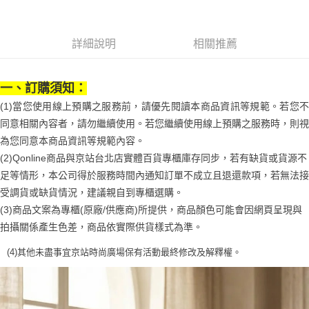
1.分期款項不併入電信帳單，「大哥付你分期」於每月結算日後寄送繳費提
每筆NT$70，滿NT$899(含以上)免運費
【「AFTEE先享後付」結帳流程】
醒簡訊。
１．於結帳方式選擇「AFTEE先享後付」後，將跳轉至「AFTEE先享後付」
2.透過簡訊連結打開帳單後，可選擇「超商條碼／台灣大直營門市／銀行轉
付款後7-11取貨
結帳頁面，進行簡訊認證並確認金額後，即可完成結帳。
詳細說明
相關推薦
帳／街口支付／iPASS MONEY」等通路繳費。
２．訂單成立數日內，您將收到繳費通知簡訊。
每筆NT$70，滿NT$899(含以上)免運費
３．收到繳費通知簡訊後14天內，點擊此簡訊中的連結，可透過四大超商／
【注意事項】
ATM／網路銀行／等多元方式進行付款，方視為交易完成。
宅配
1.本服務係由「台灣大哥大股份有限公司」（以下簡稱本公司）所提供，讓
一、訂購須知：
※ 請注意：結帳手續完成當下不需立刻繳費，但若您需要取消訂單，請聯絡
用戶於交易時，得透過本服務購買商品或服務，並由商店將買賣／分期付款
每筆NT$100，滿NT$1,000(含以上)免運費
購買商品的店家。未經商家同意取消之訂單仍視為有效，需透過AFTEE先享
(1)當您使用線上預購之服務前，請優先閱讀本商品資訊等規範。若您不
買賣價金債權讓與本公司後，依約使用本公司帳單繳交帳款。
後付繳納相關費用。
2.基於同意付款使用「大哥付你分期」之契約關係目的，商店將以您的個人
同意相關內容者，請勿繼續使用。若您繼續使用線上預購之服務時，則視
京站台北店客服中心(1F星巴克旁) 即日起不提供京站紙袋，取件時
※ 交易是否成功請以「AFTEE先享後付 」之結帳頁面顯示為準，若有關於
資料（包含姓名、電話或地址）提供予台灣大哥大進項蒐集、處理及利用，
是否繳費成功／繳費後需取消欲退款等相關疑問，請聯繫「AFTEE先享後付
為您同意本商品資訊等規範內容。
請自備購物袋，若需購買紙袋可現場詢問
由本公司與您本人進行分期帳單所需資料之確認、核對及更正。
客戶支援中心」
https://netprotections.freshdesk.com/support/home
(2)Qonline商品與京站台北店實體百貨專櫃庫存同步，若有缺貨或貨源不
3.完整用戶服務條款，請詳閱以下連結：
https://oppay.tw/userRule
免運費
足等情形，本公司得於服務時間內通知訂單不成立且退還款項，若無法接
【注意事項】
１．透過由恩沛科技股份有限公司提供之「AFTEE先享後付」服務完成之交
受調貨或缺貨情況，建議親自到專櫃選購。
易，需依本服務之必要範圍內提供個人資料，並將交易相關給付款項請求債
(3)商品文案為專櫃(原廠/供應商)所提供，商品顏色可能會因網頁呈現與
權轉讓予恩沛科技股份有限公司。
２．關於個人資料處理事宜，請瀏覽以下網址：
拍攝關係產生色差，商品依實際供貨樣式為準。
https://aftee.tw/terms/#terms3
３．未成年的使用者請事先徵得法定代理人或監護人之同意方可使用
(4)
其他未盡事宜
京站時尚廣場保有活動最終修改及解釋權。
「AFTEE先享後付」，若未經同意申辦者引起之損失，本公司不負相關責
任。
４．使用「AFTEE先享後付」時，將依據個別帳號之用戶狀況，依本公司即
時審查核予不同之上限額度；若仍有額度不足之情形，本公司將視審查結果