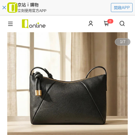
京站ｉ購物
開啟APP
立刻使用官方APP
0
1
/
7