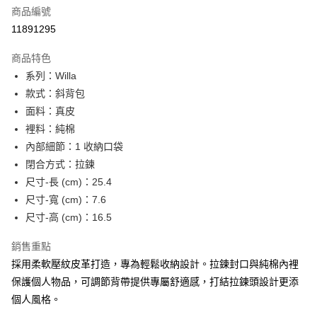
合作金庫商業銀行
第一商業銀行
LINE Pay
商品編號
華南商業銀行
彰化商業銀行
11891295
Apple Pay
上海商業儲蓄銀行
台北富邦商業銀行
國泰世華商業銀行
兆豐國際商業銀行
商品特色
街口支付
臺灣中小企業銀行
台中商業銀行
系列：Willa
匯豐（台灣）商業銀行
華泰商業銀行
悠遊付
款式：斜背包
聯邦商業銀行
遠東國際商業銀行
元大商業銀行
永豐商業銀行
面料：真皮
Google Pay
玉山商業銀行
星展（台灣）商業銀行
裡料：純棉
台新國際商業銀行
中國信託商業銀行
全盈+PAY
內部細節：1 收納口袋
台灣樂天信用卡公司
閉合方式：拉鍊
大哥付你分期
尺寸-長 (cm)：25.4
相關說明
尺寸-寬 (cm)：7.6
【大哥付你分期使用說明】
AFTEE先享後付
1.本服務由台灣大哥大提供，台灣大哥大用戶可立即使用無須另外申請。
尺寸-高 (cm)：16.5
2.付款方式選擇「大哥付你分期」，訂單成立後會自動跳轉到大哥付的交易
相關說明
流程，驗證手機門號後，選擇欲分期的期數、繳款截止日，確認付款後即完
【關於「AFTEE先享後付」】
銷售重點
成交易。
ATM付款
AFTEE先享後付是「在收到商品之後才付款」的支付方式。 讓您購物簡單
採用柔軟壓紋皮革打造，專為輕鬆收納設計。拉鍊封口與純棉內裡
3.實際核准額度、可分期數及費用金額請依後續交易確認頁面所載為準。
便利好安心！
4.訂單成立30分鐘內，如未前往確認交易或遇審核未通過，訂單將自動取
保護個人物品，可調節背帶提供專屬舒適感，打結拉鍊頭設計更添
１．簡單：不需註冊會員、不需綁卡、不需儲值。
運送方式
消。如遇「轉專審核」未通過狀況，表示未達大哥付你分期系統評分，恕無
２．便利：只要手機號碼，簡訊認證，即可結帳。
個人風格。
法說明評估內容。
３．安心：先確認商品／服務後，再付款。
付款後全家取貨
【繳款方式說明】