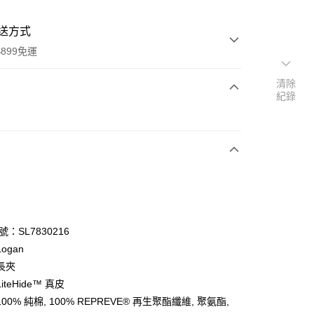
送方式
899免運
清除
紀錄
次付款
期付款
0 利率 每期
NT$596
21家銀行
庫商業銀行
第一商業銀行
業銀行
彰化商業銀行
業儲蓄銀行
台北富邦商業銀行
華商業銀行
兆豐國際商業銀行
號：SL7830216
小企業銀行
台中商業銀行
ogan
台灣）商業銀行
華泰商業銀行
長夾
業銀行
遠東國際商業銀行
teHide™ 真皮
業銀行
永豐商業銀行
y
00% 純棉, 100% REPREVE® 再生聚酯纖維, 聚氨酯,
業銀行
星展（台灣）商業銀行