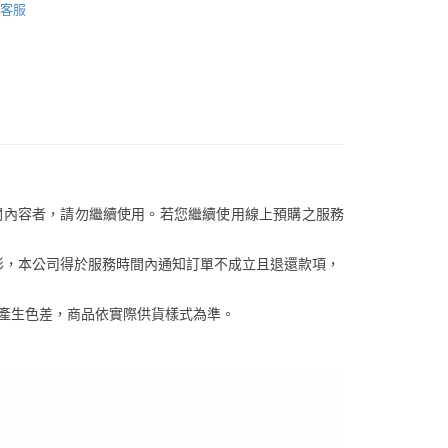
功／繳費後需取消欲退款等相關疑問，請聯繫「AFTEE先享後
客服中心(1F星巴克旁) 即日起不提供京站紙袋，取件時
客服
公司與您本人進行分期帳單所需資料之確認、核對及更正。
援中心」
https://netprotections.freshdesk.com/support/home
【皮夾/零錢包/名片夾/證件套】
物袋，若需購買紙袋可現場詢問
戶服務條款，請詳閱以下連結：
https://oppay.tw/userRule
項】
恩沛科技股份有限公司提供之「AFTEE先享後付」服務完成之
依本服務之必要範圍內提供個人資料，並將交易相關給付款項請
讓予恩沛科技股份有限公司。
個人資料處理事宜，請瀏覽以下網址：
ee.tw/terms/#terms3
年的使用者請事先徵得法定代理人或監護人之同意方可使用
E先享後付」，若未經同意申辦者引起之損失，本公司不負相關責
關內容者，請勿繼續使用。若您繼續使用線上預購之服務
AFTEE先享後付」時，將依據個別帳號之用戶狀況，依本公司
核予不同之上限額度；若仍有額度不足之情形，本公司將視審查
用戶進行身份認證。
等情形，本公司得於服務時間內通知訂單不成立且退還款項，
一人註冊多個帳號或使用他人資訊註冊。若發現惡意使用之情
科技股份有限公司將有權停止該用戶之使用額度並採取法律行
關係產生色差，商品依實際供貨樣式為準。