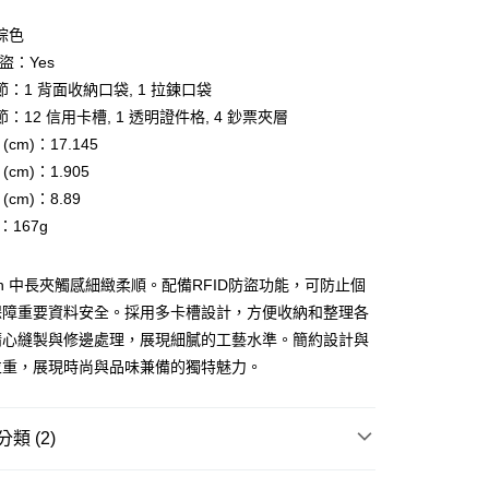
際商業銀行
中國信託商業銀行
天信用卡公司
棕色
分期
防盜：Yes
：1 背面收納口袋, 1 拉鍊口袋
你分期使用說明】
享後付
由台灣大哥大提供，台灣大哥大用戶可立即使用無須另外申請。
：12 信用卡槽, 1 透明證件格, 4 鈔票夾層
式選擇「大哥付你分期」，訂單成立後會自動跳轉到大哥付的交易
(cm)：17.145
證手機門號後，選擇欲分期的期數、繳款截止日，確認付款後即
FTEE先享後付」】
(cm)：1.905
。
先享後付是「在收到商品之後才付款」的支付方式。 讓您購物簡單
准額度、可分期數及費用金額請依後續交易確認頁面所載為準。
心！
(cm)：8.89
立30分鐘內，如未前往確認交易或遇審核未通過，訂單將自動取
：不需註冊會員、不需綁卡、不需儲值。
：167g
「轉專審核」未通過狀況，表示未達大哥付你分期系統評分，恕
：只要手機號碼，簡訊認證，即可結帳。
評估內容。
：先確認商品／服務後，再付款。
式說明】
家取貨
gan 中長夾觸感細緻柔順。配備RFID防盜功能，可防止個
項不併入電信帳單，「大哥付你分期」於每月結算日後寄送繳費提
EE先享後付」結帳流程】
保障重要資料安全。採用多卡槽設計，方便收納和整理各
0，滿NT$899(含以上)免運費
方式選擇「AFTEE先享後付」後，將跳轉至「AFTEE先享後
訊連結打開帳單後，可選擇「超商條碼／台灣大直營門市／銀行轉
頁面，進行簡訊認證並確認金額後，即可完成結帳。
精心縫製與修邊處理，展現細膩的工藝水準。簡約設計與
付／iPASS MONEY」等通路繳費。
1取貨
成立數日內，您將收到繳費通知簡訊。
並重，展現時尚與品味兼備的獨特魅力。
費通知簡訊後14天內，點擊此簡訊中的連結，可透過四大超商
0，滿NT$899(含以上)免運費
項】
網路銀行／等多元方式進行付款，方視為交易完成。
係由「台灣大哥大股份有限公司」（以下簡稱本公司）所提供，讓
：結帳手續完成當下不需立刻繳費，但若您需要取消訂單，請聯
易時，得透過本服務購買商品或服務，並由商店將買賣／分期付
的店家。未經商家同意取消之訂單仍視為有效，需透過AFTEE
類 (2)
金債權讓與本公司後，依約使用本公司帳單繳交帳款。
繳納相關費用。
00，滿NT$1,000(含以上)免運費
意付款使用「大哥付你分期」之契約關係目的，商店將以您的個人
否成功請以「AFTEE先享後付 」之結帳頁面顯示為準，若有關於
FOSSIL
含姓名、電話或地址）提供予台灣大哥大進項蒐集、處理及利