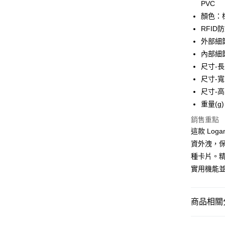
台新國
全盈+PAY
PVC
台灣樂
顏色：
大哥付你
RFID
相關說明
外部細節
【大哥付
AFTEE先
1.本服務
內部細節
2.付款方
相關說明
尺寸-長 
流程，驗
【關於「A
尺寸-寬 
ATM付款
完成交易
AFTEE
3.實際核
便利好安
尺寸-高 
4.訂單成
１．簡單
重量(g)
消。如遇
２．便利
運送方式
無法說明
３．安心
銷售重點
【繳款方
付款後全
這款 Lo
1.分期款
【「AFT
醒簡訊。
資外洩，
每筆NT$7
１．於結帳
2.透過簡
付」結帳
種卡片。
帳／街口支
付款後7-1
２．訂單
實用機能
３．收到繳
每筆NT$7
【注意事
／ATM／
1.本服務
※ 請注意
宅配
用戶於交
絡購買商品
商品相關分
款買賣價
先享後付
每筆NT$1
2.基於同
※ 交易是
鞋包/服飾
資料（包