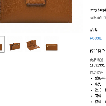
付款與運
超取滿NT$
付款方式
品牌
信用卡一
FOSSIL
信用卡分
商品特色
6 期 
商品編號
合作金
LINE Pay
11891331
華南商
Apple Pay
上海商
商品特色
國泰世
型號/料
街口支付
臺灣中
系列：L
匯豐（
悠遊付
款式：
聯邦商
面料：Li
元大商
Google Pa
裡料：1
玉山商