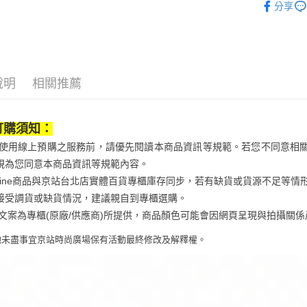
是否繳費成
京站台北店
分享
用，由本
付客戶支
鞋包/服飾
請自備購
3.完整用
免運費
【注意事
１．透過由
交易，需
求債權轉
說明
相關推薦
２．關於
https://aft
３．未成
「AFTE
訂購須知：
任。
當您使用線上預購之服務前，請優先閱讀本商品資訊等規範。若您不同意相
４．使用「
即時審查
視為您同意本商品資訊等規範內容。
結果請求
Qonline商品與京站台北店實體百貨專櫃庫存同步，若有缺貨或貨源不足
５．嚴禁
接受調貨或缺貨情況，建議親自到專櫃選購。
形，恩沛
動。
商品文案為專櫃(原廠/供應商)所提供，商品顏色可能會因網頁呈現與拍攝
他未盡事宜
京站時尚廣場保有活動最終修改及解釋權。