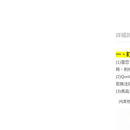
詳細
一、
(1)
時，則
(2)
若無法
(3)
(4)
其