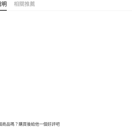
是否繳費成
免運優惠
說明
相關推薦
用，由本
付客戶支
免運費
3.完整用
【注意事
京站台北店
１．透過由
交易，需
請自備購
求債權轉
免運費
２．關於
https://aft
３．未成
「AFTE
任。
４．使用「
即時審查
結果請求
５．嚴禁
形，恩沛
動。
個商品嗎？購買後給他一個好評吧