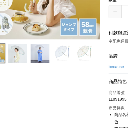
付款與運
宅配免運
付款方式
品牌
信用卡一
because
LINE Pay
商品特色
Apple Pay
商品編號
街口支付
11891995
商品特色
悠遊付
商品名稱
Google Pa
色