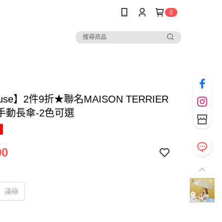
0
ause】2件9折★聯名MAISON TERRIER
手動長傘-2色可選
90
淺綠