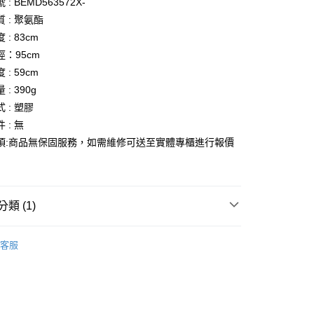
: BEMD563572X-
 : 聚氨酯
分期
: 83cm
：95cm
你分期使用說明】
享後付
: 59cm
由台灣大哥大提供，台灣大哥大用戶可立即使用無須另外申請。
式選擇「大哥付你分期」，訂單成立後會自動跳轉到大哥付的交易
: 390g
證手機門號後，選擇欲分期的期數、繳款截止日，確認付款後即
FTEE先享後付」】
 : 塑膠
。
先享後付是「在收到商品之後才付款」的支付方式。 讓您購物簡單
准額度、可分期數及費用金額請依後續交易確認頁面所載為準。
 : 無
心！
立30分鐘內，如未前往確認交易或遇審核未通過，訂單將自動取
：不需註冊會員、不需綁卡、不需儲值。
項:商品無保固服務，如需維修可送至實體專櫃進行報價
「轉專審核」未通過狀況，表示未達大哥付你分期系統評分，恕
：只要手機號碼，簡訊認證，即可結帳。
評估內容。
：先確認商品／服務後，再付款。
式說明】
家取貨
項不併入電信帳單，「大哥付你分期」於每月結算日後寄送繳費提
EE先享後付」結帳流程】
0，滿NT$899(含以上)免運費
方式選擇「AFTEE先享後付」後，將跳轉至「AFTEE先享後
類 (1)
訊連結打開帳單後，可選擇「超商條碼／台灣大直營門市／銀行轉
頁面，進行簡訊認證並確認金額後，即可完成結帳。
付／iPASS MONEY」等通路繳費。
1取貨
成立數日內，您將收到繳費通知簡訊。
because
費通知簡訊後14天內，點擊此簡訊中的連結，可透過四大超商
客服
0，滿NT$899(含以上)免運費
項】
網路銀行／等多元方式進行付款，方視為交易完成。
係由「台灣大哥大股份有限公司」（以下簡稱本公司）所提供，讓
：結帳手續完成當下不需立刻繳費，但若您需要取消訂單，請聯
易時，得透過本服務購買商品或服務，並由商店將買賣／分期付
的店家。未經商家同意取消之訂單仍視為有效，需透過AFTEE
金債權讓與本公司後，依約使用本公司帳單繳交帳款。
繳納相關費用。
00，滿NT$1,000(含以上)免運費
意付款使用「大哥付你分期」之契約關係目的，商店將以您的個人
否成功請以「AFTEE先享後付 」之結帳頁面顯示為準，若有關於
含姓名、電話或地址）提供予台灣大哥大進項蒐集、處理及利