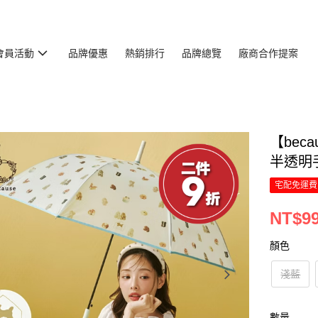
會員活動
品牌優惠
熱銷排行
品牌總覽
廠商合作提案
【bec
半透明
宅配免運費
NT$9
顏色
淺藍
數量