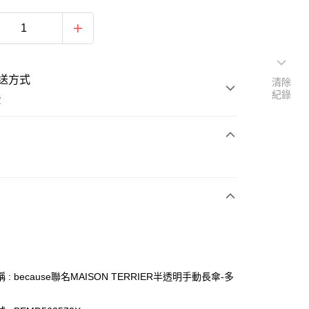
送方式
清除
紀錄
費
次付款
 : because聯名MAISON TERRIER半透明手動長傘-多
y