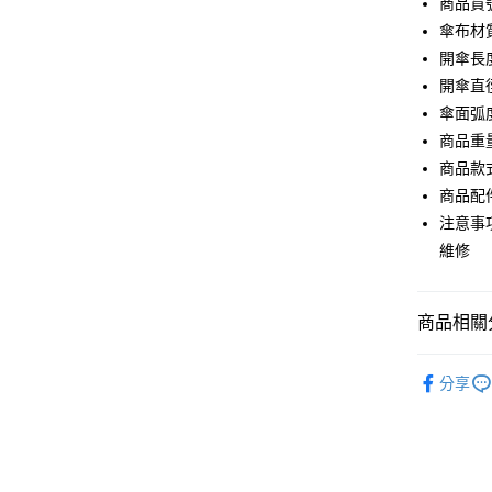
商品貨號 
全盈+PAY
傘布材質
大哥付你
開傘長度 
相關說明
開傘直徑
【大哥付
AFTEE先
傘面弧度 
1.本服務
2.付款方
相關說明
商品重量 
流程，驗
【關於「A
商品款式
ATM付款
完成交易
AFTEE
3.實際核
商品配件
便利好安
4.訂單成
１．簡單
注意事
消。如遇
２．便利
運送方式
維修
無法說明
３．安心
【繳款方
付款後全
1.分期款
【「AFT
醒簡訊。
每筆NT$7
１．於結帳
商品相關分
2.透過簡
付」結帳
帳／街口支
付款後7-1
２．訂單
飾品/配件
３．收到繳
分享
每筆NT$7
【注意事
／ATM／
1.本服務
※ 請注意
宅配
用戶於交
絡購買商品
款買賣價
先享後付
每筆NT$1
2.基於同
※ 交易是
資料（包