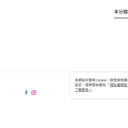
本分類
本網站中使用 cookie，欲查詢有關
設定，請參閱本網站「
隱私權條款
使用 cookie。
了解更多 >