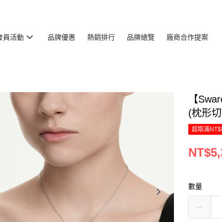
會員活動
品牌優惠
熱銷排行
品牌總覽
廠商合作提案
【Swar
(枕形切割
超取滿NT$
NT$5,
數量