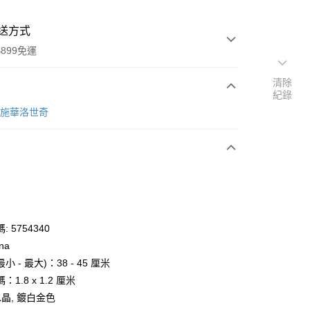
送方式
899免運
清除
紀錄
次付款
ki 施華洛世奇
期付款
0 利率 每期
NT$883
21家銀行
庫商業銀行
第一商業銀行
業銀行
彰化商業銀行
業儲蓄銀行
台北富邦商業銀行
華商業銀行
兆豐國際商業銀行
 5754340
小企業銀行
台中商業銀行
na
台灣）商業銀行
華泰商業銀行
 - 最大)：38 - 45 厘米
業銀行
遠東國際商業銀行
1.8 x 1.2 厘米
業銀行
永豐商業銀行
y
水晶, 鍍白金色
業銀行
星展（台灣）商業銀行