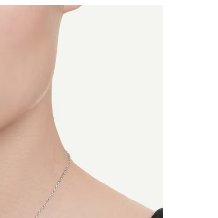
功／繳費後需取消欲退款等相關疑問，請聯繫「AFTEE先享後
客服中心(1F星巴克旁) 即日起不提供京站紙袋，取件時
公司與您本人進行分期帳單所需資料之確認、核對及更正。
援中心」
https://netprotections.freshdesk.com/support/home
物袋，若需購買紙袋可現場詢問
戶服務條款，請詳閱以下連結：
https://oppay.tw/userRule
項】
恩沛科技股份有限公司提供之「AFTEE先享後付」服務完成之
依本服務之必要範圍內提供個人資料，並將交易相關給付款項請
讓予恩沛科技股份有限公司。
個人資料處理事宜，請瀏覽以下網址：
ee.tw/terms/#terms3
年的使用者請事先徵得法定代理人或監護人之同意方可使用
E先享後付」，若未經同意申辦者引起之損失，本公司不負相關責
AFTEE先享後付」時，將依據個別帳號之用戶狀況，依本公司
核予不同之上限額度；若仍有額度不足之情形，本公司將視審查
用戶進行身份認證。
一人註冊多個帳號或使用他人資訊註冊。若發現惡意使用之情
科技股份有限公司將有權停止該用戶之使用額度並採取法律行