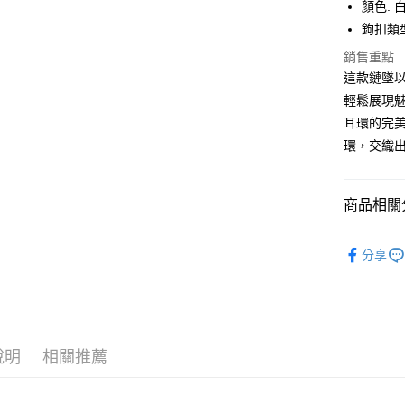
台新國
全盈+PAY
顏色: 
台灣樂
鉤扣類型
大哥付你
銷售重點
相關說明
這款鏈墜
【大哥付
AFTEE先
1.本服務
輕鬆展現
2.付款方
相關說明
耳環的完美搭
流程，驗
【關於「A
ATM付款
完成交易
環，交織
AFTEE
3.實際核
便利好安
4.訂單成
１．簡單
消。如遇
２．便利
運送方式
商品相關分
無法說明
３．安心
【繳款方
付款後全
飾品/配件
1.分期款
【「AFT
分享
醒簡訊。
每筆NT$7
１．於結帳
飾品/配件
2.透過簡
付」結帳
帳／街口支
付款後7-1
２．訂單
飾品/配件
３．收到繳
每筆NT$7
【注意事
／ATM／
飾品/配件
1.本服務
※ 請注意
宅配
用戶於交
說明
相關推薦
絡購買商品
款買賣價
先享後付
每筆NT$1
2.基於同
※ 交易是
資料（包