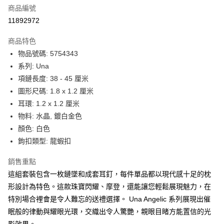
合作金庫商業銀行
第一商業銀行
LINE Pay
商品編號
華南商業銀行
彰化商業銀行
11892972
Apple Pay
上海商業儲蓄銀行
台北富邦商業銀行
國泰世華商業銀行
兆豐國際商業銀行
商品特色
街口支付
臺灣中小企業銀行
台中商業銀行
物品號碼: 5754343
匯豐（台灣）商業銀行
華泰商業銀行
悠遊付
系列: Una
聯邦商業銀行
遠東國際商業銀行
元大商業銀行
永豐商業銀行
項鏈長度: 38 - 45 厘米
Google Pay
玉山商業銀行
星展（台灣）商業銀行
圖形尺碼: 1.8 x 1.2 厘米
台新國際商業銀行
中國信託商業銀行
全盈+PAY
耳環: 1.2 x 1.2 厘米
台灣樂天信用卡公司
物料: 水晶, 鍍白金色
大哥付你分期
顏色: 白色
相關說明
鉤扣類型: 龍蝦扣
【大哥付你分期使用說明】
AFTEE先享後付
1.本服務由台灣大哥大提供，台灣大哥大用戶可立即使用無須另外申請。
2.付款方式選擇「大哥付你分期」，訂單成立後會自動跳轉到大哥付的交易
相關說明
銷售重點
流程，驗證手機門號後，選擇欲分期的期數、繳款截止日，確認付款後即完
【關於「AFTEE先享後付」】
這組套裝包含一枚鏈墜和成套耳釘，每件單品都以現代感十足的枕
成交易。
ATM付款
AFTEE先享後付是「在收到商品之後才付款」的支付方式。 讓您購物簡單
形設計為特色。這款珠寶閃耀、摩登，還能讓您輕鬆展現魅力，在
3.實際核准額度、可分期數及費用金額請依後續交易確認頁面所載為準。
便利好安心！
4.訂單成立30分鐘內，如未前往確認交易或遇審核未通過，訂單將自動取
特別場合裡會是令人難忘的送禮選擇。 Una Angelic 系列展現出催
１．簡單：不需註冊會員、不需綁卡、不需儲值。
運送方式
消。如遇「轉專審核」未通過狀況，表示未達大哥付你分期系統評分，恕無
２．便利：只要手機號碼，簡訊認證，即可結帳。
眠般的律動與耀眼光環，交織出令人驚艷，親眼目睹方能置信的光
法說明評估內容。
３．安心：先確認商品／服務後，再付款。
付款後全家取貨
【繳款方式說明】