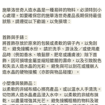
施華洛世奇人造水晶是一種易碎的物料，必須特別小
心處理。如要確保您的施華洛世奇產品長期保持最佳
狀態，請遵從以下勸諭，以免損壞：
首飾與手錶：
將首飾存放於原來的包裝或柔軟的袋子內，以免刮
花。 避免接觸水份。 請於洗手、游泳及／或使用產
品時（例如香水、噴髮膠、肥皂或護膚液）除下首
飾，因可損壞金屬並縮短鍍層的壽命，以及引致脫色
和失去人造水晶的光彩。 避免與可以刮花或撞崩人
造水晶的硬物接觸（亦即與物品碰撞）。
小塑像與裝飾品：
以柔軟的非絨布細心擦亮產品，或以温水人手清洗。
切勿將人造水晶產品浸入水中。 以柔軟的非絨布抹
乾，以盡量增強其光芒。 避免接觸粗糙的物料及玻