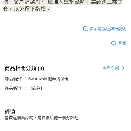
璃／窗戶清潔劑。 處理人造水晶時，建議穿上棉手
套，以免留下指模。
顯示電腦版詳細說明
客服
商品相關分類 (4)
查看全部
飾品/配件
Swarovski 施華洛世奇
飾品/配件
【飾品】
評價
喜歡這個商品嗎？購買後給他一個好評吧