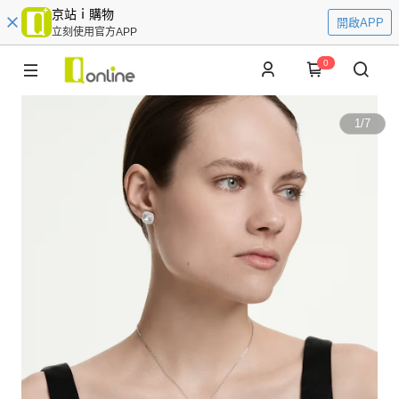
京站ｉ購物
開啟APP
立刻使用官方APP
0
1
/
7