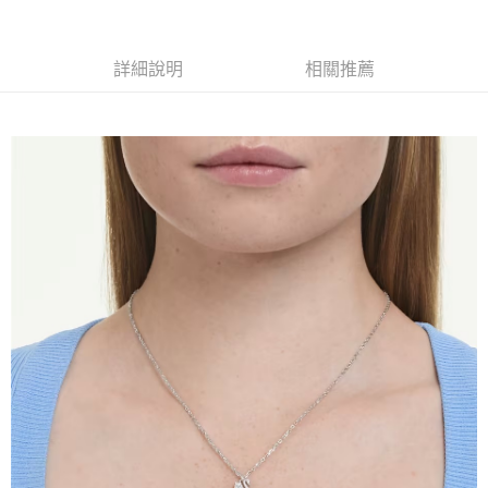
1.分期款項不併入電信帳單，「大哥付你分期」於每月結算日後寄送繳費提
每筆NT$70，滿NT$1,000(含以上)免運費
【「AFTEE先享後付」結帳流程】
醒簡訊。
１．於結帳方式選擇「AFTEE先享後付」後，將跳轉至「AFTEE先享後付」
2.透過簡訊連結打開帳單後，可選擇「超商條碼／台灣大直營門市／銀行轉
付款後7-11取貨
結帳頁面，進行簡訊認證並確認金額後，即可完成結帳。
詳細說明
相關推薦
帳／街口支付／iPASS MONEY」等通路繳費。
２．訂單成立數日內，您將收到繳費通知簡訊。
每筆NT$70，滿NT$1,000(含以上)免運費
３．收到繳費通知簡訊後14天內，點擊此簡訊中的連結，可透過四大超商／
【注意事項】
ATM／網路銀行／等多元方式進行付款，方視為交易完成。
宅配
1.本服務係由「台灣大哥大股份有限公司」（以下簡稱本公司）所提供，讓
※ 請注意：結帳手續完成當下不需立刻繳費，但若您需要取消訂單，請聯絡
用戶於交易時，得透過本服務購買商品或服務，並由商店將買賣／分期付款
每筆NT$100，滿NT$1,200(含以上)免運費
購買商品的店家。未經商家同意取消之訂單仍視為有效，需透過AFTEE先享
買賣價金債權讓與本公司後，依約使用本公司帳單繳交帳款。
後付繳納相關費用。
2.基於同意付款使用「大哥付你分期」之契約關係目的，商店將以您的個人
京站台北店客服中心(1F星巴克旁) 即日起不提供京站紙袋，取件時
※ 交易是否成功請以「AFTEE先享後付 」之結帳頁面顯示為準，若有關於
資料（包含姓名、電話或地址）提供予台灣大哥大進項蒐集、處理及利用，
是否繳費成功／繳費後需取消欲退款等相關疑問，請聯繫「AFTEE先享後付
請自備購物袋，若需購買紙袋可現場詢問
由本公司與您本人進行分期帳單所需資料之確認、核對及更正。
客戶支援中心」
https://netprotections.freshdesk.com/support/home
3.完整用戶服務條款，請詳閱以下連結：
https://oppay.tw/userRule
免運費
【注意事項】
１．透過由恩沛科技股份有限公司提供之「AFTEE先享後付」服務完成之交
易，需依本服務之必要範圍內提供個人資料，並將交易相關給付款項請求債
權轉讓予恩沛科技股份有限公司。
２．關於個人資料處理事宜，請瀏覽以下網址：
https://aftee.tw/terms/#terms3
３．未成年的使用者請事先徵得法定代理人或監護人之同意方可使用
「AFTEE先享後付」，若未經同意申辦者引起之損失，本公司不負相關責
任。
４．使用「AFTEE先享後付」時，將依據個別帳號之用戶狀況，依本公司即
時審查核予不同之上限額度；若仍有額度不足之情形，本公司將視審查結果