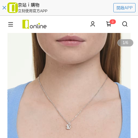
京站ｉ購物
開啟APP
立刻使用官方APP
0
1
/
6