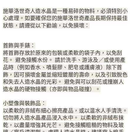
施華洛世奇人造水晶是一種易碎的物料，必須特別小
心處理。如要確保您的施華洛世奇產品長期保持最佳
狀態，請遵從以下勸諭，以免損壞：
首飾與手錶：
將首飾存放於原來的包裝或柔軟的袋子內，以免刮
花。 避免接觸水份。 請於洗手、游泳及／或使用產
品時（例如香水、噴髮膠、肥皂或護膚液）除下首
飾，因可損壞金屬並縮短鍍層的壽命，以及引致脫色
和失去人造水晶的光彩。 避免與可以刮花或撞崩人
造水晶的硬物接觸（亦即與物品碰撞）。
小塑像與裝飾品：
以柔軟的非絨布細心擦亮產品，或以温水人手清洗。
切勿將人造水晶產品浸入水中。 以柔軟的非絨布抹
乾，以盡量增強其光芒。 避免接觸粗糙的物料及玻