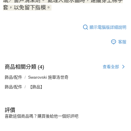
璃／窗戶清潔劑。 處理人造水晶時，建議穿上棉手
套，以免留下指模。
顯示電腦版詳細說明
客服
商品相關分類 (4)
查看全部
飾品/配件
Swarovski 施華洛世奇
飾品/配件
【飾品】
評價
喜歡這個商品嗎？購買後給他一個好評吧