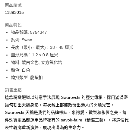
合作金庫商業銀行
第一商業銀行
LINE Pay
商品編號
華南商業銀行
彰化商業銀行
11893015
Apple Pay
上海商業儲蓄銀行
台北富邦商業銀行
國泰世華商業銀行
兆豐國際商業銀行
商品特色
街口支付
臺灣中小企業銀行
台中商業銀行
物品號碼: 5754347
匯豐（台灣）商業銀行
華泰商業銀行
悠遊付
系列: Swan
聯邦商業銀行
遠東國際商業銀行
元大商業銀行
永豐商業銀行
長度（最小 - 最大)：38 - 45 厘米
Google Pay
玉山商業銀行
星展（台灣）商業銀行
圖形尺碼：1.2 x 0.8 厘米
台新國際商業銀行
中國信託商業銀行
全盈+PAY
物料: 鍍白金色, 立方氧化鋯
台灣樂天信用卡公司
顏色: 白色
大哥付你分期
鉤扣類型: 龍蝦扣
相關說明
【大哥付你分期使用說明】
AFTEE先享後付
銷售重點
1.本服務由台灣大哥大提供，台灣大哥大用戶可立即使用無須另外申請。
2.付款方式選擇「大哥付你分期」，訂單成立後會自動跳轉到大哥付的交易
相關說明
這款精緻鏈墜以詩意手法展現 Swarovski 的歷史傳承，採用滿滿密
流程，驗證手機門號後，選擇欲分期的期數、繳款截止日，確認付款後即完
【關於「AFTEE先享後付」】
鑲勾勒出天鵝身影，每次戴上都能散發出迷人的閃爍光芒。
成交易。
ATM付款
AFTEE先享後付是「在收到商品之後才付款」的支付方式。 讓您購物簡單
Swarovski 天鵝是我們的品牌標誌，象徵愛、歡樂和永恆之美。每
3.實際核准額度、可分期數及費用金額請依後續交易確認頁面所載為準。
便利好安心！
4.訂單成立30分鐘內，如未前往確認交易或遇審核未通過，訂單將自動取
件珠寶單品都運用品牌獨有的 savoir-faire（精湛工藝），將這個代
１．簡單：不需註冊會員、不需綁卡、不需儲值。
運送方式
消。如遇「轉專審核」未通過狀況，表示未達大哥付你分期系統評分，恕無
２．便利：只要手機號碼，簡訊認證，即可結帳。
表性輪廓重新演繹，展現出滿滿的生命力。
法說明評估內容。
３．安心：先確認商品／服務後，再付款。
付款後全家取貨
【繳款方式說明】