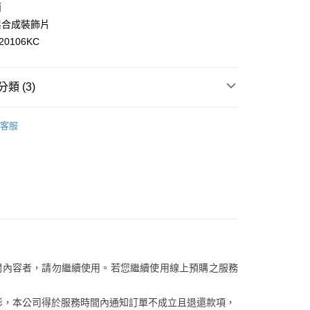
訊連結打開帳單後，可選擇「超商條碼／台灣大直營門市／銀行轉
面
頁面，進行簡訊認證並確認金額後，即可完成結帳。
付／iPASS MONEY」等通路繳費。
1取貨
成立數日內，您將收到繳費通知簡訊。
與合成裝飾片
費通知簡訊後14天內，點擊此簡訊中的連結，可透過四大超商
0，滿NT$899(含以上)免運費
0106KC
項】
網路銀行／等多元方式進行付款，方視為交易完成。
係由「台灣大哥大股份有限公司」（以下簡稱本公司）所提供，讓
：結帳手續完成當下不需立刻繳費，但若您需要取消訂單，請聯
易時，得透過本服務購買商品或服務，並由商店將買賣／分期付
的店家。未經商家同意取消之訂單仍視為有效，需透過AFTEE
金債權讓與本公司後，依約使用本公司帳單繳交帳款。
繳納相關費用。
00，滿NT$1,000(含以上)免運費
類 (3)
意付款使用「大哥付你分期」之契約關係目的，商店將以您的個人
否成功請以「AFTEE先享後付 」之結帳頁面顯示為準，若有關於
含姓名、電話或地址）提供予台灣大哥大進項蒐集、處理及利
功／繳費後需取消欲退款等相關疑問，請聯繫「AFTEE先享後
客服中心(1F星巴克旁) 即日起不提供京站紙袋，取件時
/潮流
New Balance
公司與您本人進行分期帳單所需資料之確認、核對及更正。
援中心」
https://netprotections.freshdesk.com/support/home
物袋，若需購買紙袋可現場詢問
客服
戶服務條款，請詳閱以下連結：
https://oppay.tw/userRule
/潮流
【運動男鞋】
項】
恩沛科技股份有限公司提供之「AFTEE先享後付」服務完成之
/潮流
【運動女鞋】
依本服務之必要範圍內提供個人資料，並將交易相關給付款項請
讓予恩沛科技股份有限公司。
個人資料處理事宜，請瀏覽以下網址：
ee.tw/terms/#terms3
年的使用者請事先徵得法定代理人或監護人之同意方可使用
E先享後付」，若未經同意申辦者引起之損失，本公司不負相關責
AFTEE先享後付」時，將依據個別帳號之用戶狀況，依本公司
關內容者，請勿繼續使用。若您繼續使用線上預購之服務
核予不同之上限額度；若仍有額度不足之情形，本公司將視審查
用戶進行身份認證。
一人註冊多個帳號或使用他人資訊註冊。若發現惡意使用之情
等情形，本公司得於服務時間內通知訂單不成立且退還款項，
科技股份有限公司將有權停止該用戶之使用額度並採取法律行