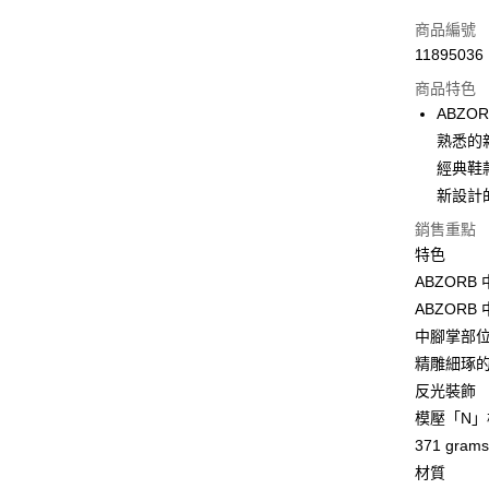
Apple Pay
商品編號
街口支付
11895036
商品特色
悠遊付
ABZO
Google Pa
熟悉的親
經典鞋
全盈+PAY
新設計
大哥付你
銷售重點
相關說明
特色
【大哥付
AFTEE先
1.本服務
ABZORB
2.付款方
相關說明
ABZOR
流程，驗
【關於「A
中腳掌部位採用
ATM付款
完成交易
AFTEE
3.實際核
便利好安
精雕細琢
4.訂單成
１．簡單
反光裝飾
消。如遇
２．便利
運送方式
無法說明
模壓「N」
３．安心
【繳款方
371 grams
付款後全
1.分期款
【「AFT
材質
醒簡訊。
每筆NT$7
１．於結帳