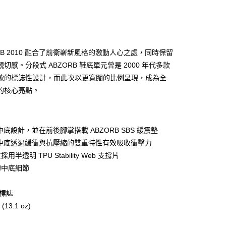
RB 2010 融合了前衛嶄新風格的激動人心之處，同時保留
y
切感。分段式 ABZORB 鞋底單元曾是 2000 年代多款
款的標誌性設計，而此次以更寬闊的比例呈現，成為全
的核心亮點。
分期
你分期使用說明】
享後付
由台灣大哥大提供，台灣大哥大用戶可立即使用無須另外申請。
 中底設計，並在前後腳掌搭載 ABZORB SBS 緩震墊
式選擇「大哥付你分期」，訂單成立後會自動跳轉到大哥付的交易
B 中底透過緩衝與抗壓縮的雙重特性有效吸收衝擊力
證手機門號後，選擇欲分期的期數、繳款截止日，確認付款後即
FTEE先享後付」】
半透明 TPU Stability Web 支撐片
。
先享後付是「在收到商品之後才付款」的支付方式。 讓您購物簡單
准額度、可分期數及費用金額請依後續交易確認頁面所載為準。
心！
的中底細節
立30分鐘內，如未前往確認交易或遇審核未通過，訂單將自動取
：不需註冊會員、不需綁卡、不需儲值。
「轉專審核」未通過狀況，表示未達大哥付你分期系統評分，恕
：只要手機號碼，簡訊認證，即可結帳。
評估內容。
標誌
：先確認商品／服務後，再付款。
式說明】
 (13.1 oz)
家取貨
項不併入電信帳單，「大哥付你分期」於每月結算日後寄送繳費提
EE先享後付」結帳流程】
0，滿NT$899(含以上)免運費
方式選擇「AFTEE先享後付」後，將跳轉至「AFTEE先享後