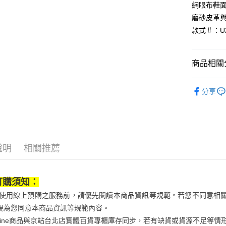
2.透過簡
網眼布鞋
付」結帳
帳／街口支
付款後7-1
２．訂單
磨砂皮革
３．收到繳
每筆NT$7
款式＃：U2
【注意事
／ATM／
1.本服務
※ 請注意
宅配
用戶於交
絡購買商品
款買賣價
先享後付
每筆NT$1
商品相關分
2.基於同
※ 交易是
資料（包
是否繳費成
京站台北店
運動/戶外
用，由本
付客戶支
請自備購
分享
3.完整用
運動/戶外
免運費
【注意事
１．透過由
運動/戶外
交易，需
求債權轉
２．關於
說明
相關推薦
https://aft
３．未成
「AFTE
任。
訂購須知：
４．使用「
當您使用線上預購之服務前，請優先閱讀本商品資訊等規範。若您不同意相
即時審查
結果請求
視為您同意本商品資訊等規範內容。
５．嚴禁
Qonline商品與京站台北店實體百貨專櫃庫存同步，若有缺貨或貨源不足
形，恩沛