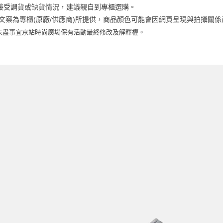
動。
接受調貨或缺貨情況，建議親自到專櫃選購。
商品文案為專櫃(原廠/供應商)所提供，商品顏色可能會因網頁呈現與拍攝
未盡事宜
京站時尚廣場保有活動最終修改及解釋權。