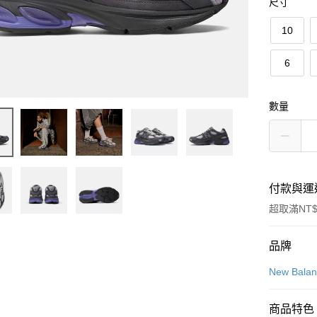
尺寸
10
6
數量
付款與運
超取滿NT$
付款方式
品牌
信用卡一
New Bala
LINE Pay
商品特色