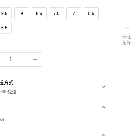
9.5
9
8.5
7.5
7
5.5
6.5
清除
紀錄
送方式
899免運
次付款
nce