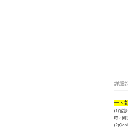
詳細
一、
(1)
時，則
(2)