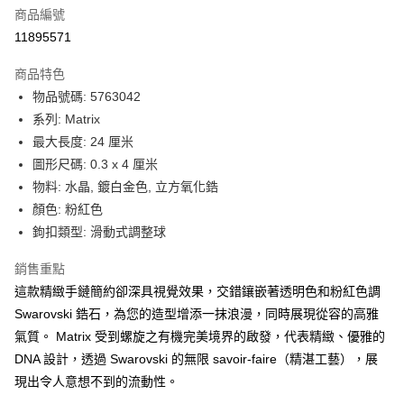
合作金庫商業銀行
第一商業銀行
LINE Pay
商品編號
華南商業銀行
彰化商業銀行
11895571
Apple Pay
上海商業儲蓄銀行
台北富邦商業銀行
國泰世華商業銀行
兆豐國際商業銀行
商品特色
街口支付
臺灣中小企業銀行
台中商業銀行
物品號碼: 5763042
匯豐（台灣）商業銀行
華泰商業銀行
悠遊付
系列: Matrix
聯邦商業銀行
遠東國際商業銀行
元大商業銀行
永豐商業銀行
最大長度: 24 厘米
Google Pay
玉山商業銀行
星展（台灣）商業銀行
圖形尺碼: 0.3 x 4 厘米
台新國際商業銀行
中國信託商業銀行
全盈+PAY
物料: 水晶, 鍍白金色, 立方氧化鋯
台灣樂天信用卡公司
顏色: 粉紅色
大哥付你分期
鉤扣類型: 滑動式調整球
相關說明
【大哥付你分期使用說明】
AFTEE先享後付
銷售重點
1.本服務由台灣大哥大提供，台灣大哥大用戶可立即使用無須另外申請。
2.付款方式選擇「大哥付你分期」，訂單成立後會自動跳轉到大哥付的交易
相關說明
這款精緻手鏈簡約卻深具視覺效果，交錯鑲嵌著透明色和粉紅色調
流程，驗證手機門號後，選擇欲分期的期數、繳款截止日，確認付款後即完
【關於「AFTEE先享後付」】
Swarovski 鋯石，為您的造型增添一抹浪漫，同時展現從容的高雅
成交易。
ATM付款
AFTEE先享後付是「在收到商品之後才付款」的支付方式。 讓您購物簡單
氣質。 Matrix 受到螺旋之有機完美境界的啟發，代表精緻、優雅的
3.實際核准額度、可分期數及費用金額請依後續交易確認頁面所載為準。
便利好安心！
4.訂單成立30分鐘內，如未前往確認交易或遇審核未通過，訂單將自動取
DNA 設計，透過 Swarovski 的無限 savoir-faire（精湛工藝），展
１．簡單：不需註冊會員、不需綁卡、不需儲值。
運送方式
消。如遇「轉專審核」未通過狀況，表示未達大哥付你分期系統評分，恕無
２．便利：只要手機號碼，簡訊認證，即可結帳。
現出令人意想不到的流動性。
法說明評估內容。
３．安心：先確認商品／服務後，再付款。
付款後全家取貨
【繳款方式說明】