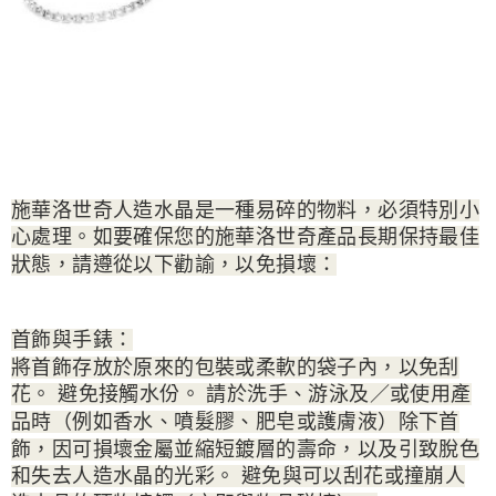
施華洛世奇人造水晶是一種易碎的物料，必須特別小
心處理。如要確保您的施華洛世奇產品長期保持最佳
狀態，請遵從以下勸諭，以免損壞：
首飾與手錶：
將首飾存放於原來的包裝或柔軟的袋子內，以免刮
花。 避免接觸水份。 請於洗手、游泳及／或使用產
品時（例如香水、噴髮膠、肥皂或護膚液）除下首
飾，因可損壞金屬並縮短鍍層的壽命，以及引致脫色
和失去人造水晶的光彩。 避免與可以刮花或撞崩人