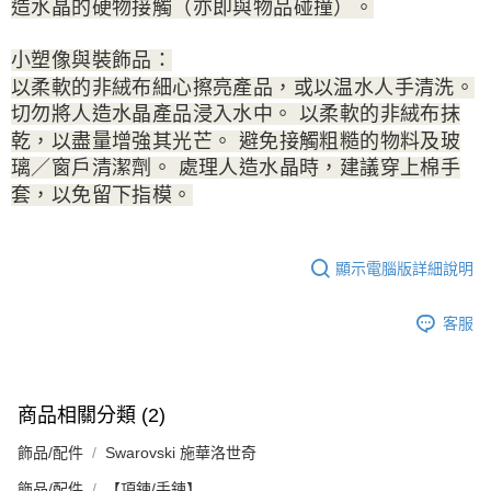
造水晶的硬物接觸（亦即與物品碰撞）。
小塑像與裝飾品：
以柔軟的非絨布細心擦亮產品，或以温水人手清洗。
切勿將人造水晶產品浸入水中。 以柔軟的非絨布抹
乾，以盡量增強其光芒。 避免接觸粗糙的物料及玻
璃／窗戶清潔劑。 處理人造水晶時，建議穿上棉手
套，以免留下指模。
顯示電腦版詳細說明
客服
商品相關分類 (2)
飾品/配件
Swarovski 施華洛世奇
飾品/配件
【項鍊/手鍊】