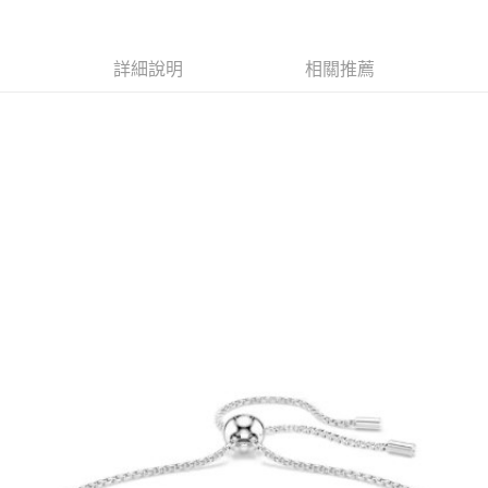
1.分期款項不併入電信帳單，「大哥付你分期」於每月結算日後寄送繳費提
每筆NT$70，滿NT$899(含以上)免運費
【「AFTEE先享後付」結帳流程】
醒簡訊。
１．於結帳方式選擇「AFTEE先享後付」後，將跳轉至「AFTEE先享後付」
2.透過簡訊連結打開帳單後，可選擇「超商條碼／台灣大直營門市／銀行轉
付款後7-11取貨
結帳頁面，進行簡訊認證並確認金額後，即可完成結帳。
詳細說明
相關推薦
帳／街口支付／iPASS MONEY」等通路繳費。
２．訂單成立數日內，您將收到繳費通知簡訊。
每筆NT$70，滿NT$899(含以上)免運費
３．收到繳費通知簡訊後14天內，點擊此簡訊中的連結，可透過四大超商／
【注意事項】
ATM／網路銀行／等多元方式進行付款，方視為交易完成。
宅配
1.本服務係由「台灣大哥大股份有限公司」（以下簡稱本公司）所提供，讓
※ 請注意：結帳手續完成當下不需立刻繳費，但若您需要取消訂單，請聯絡
用戶於交易時，得透過本服務購買商品或服務，並由商店將買賣／分期付款
每筆NT$100，滿NT$1,000(含以上)免運費
購買商品的店家。未經商家同意取消之訂單仍視為有效，需透過AFTEE先享
買賣價金債權讓與本公司後，依約使用本公司帳單繳交帳款。
後付繳納相關費用。
2.基於同意付款使用「大哥付你分期」之契約關係目的，商店將以您的個人
京站台北店客服中心(1F星巴克旁) 即日起不提供京站紙袋，取件時
※ 交易是否成功請以「AFTEE先享後付 」之結帳頁面顯示為準，若有關於
資料（包含姓名、電話或地址）提供予台灣大哥大進項蒐集、處理及利用，
是否繳費成功／繳費後需取消欲退款等相關疑問，請聯繫「AFTEE先享後付
請自備購物袋，若需購買紙袋可現場詢問
由本公司與您本人進行分期帳單所需資料之確認、核對及更正。
客戶支援中心」
https://netprotections.freshdesk.com/support/home
3.完整用戶服務條款，請詳閱以下連結：
https://oppay.tw/userRule
免運費
【注意事項】
１．透過由恩沛科技股份有限公司提供之「AFTEE先享後付」服務完成之交
易，需依本服務之必要範圍內提供個人資料，並將交易相關給付款項請求債
權轉讓予恩沛科技股份有限公司。
２．關於個人資料處理事宜，請瀏覽以下網址：
https://aftee.tw/terms/#terms3
３．未成年的使用者請事先徵得法定代理人或監護人之同意方可使用
「AFTEE先享後付」，若未經同意申辦者引起之損失，本公司不負相關責
任。
４．使用「AFTEE先享後付」時，將依據個別帳號之用戶狀況，依本公司即
時審查核予不同之上限額度；若仍有額度不足之情形，本公司將視審查結果