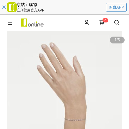
京站ｉ購物
開啟APP
立刻使用官方APP
0
1
/
5