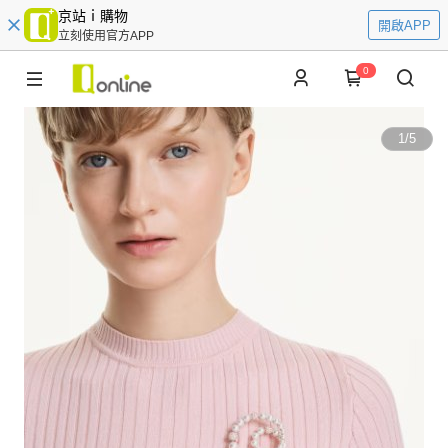
京站ｉ購物
開啟APP
立刻使用官方APP
0
1
/
5