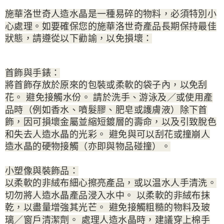
施華洛世奇人造水晶是一種易碎的物料，必須特別小
心處理。如要確保您的施華洛世奇產品長期保持最佳
狀態，請遵從以下勸諭，以免損壞：
首飾與手錶：
將首飾存放於原來的包裝或柔軟的袋子內，以免刮
花。 避免接觸水份。 請於洗手、游泳及／或使用產
品時（例如香水、噴髮膠、肥皂或護膚液）除下首
飾，因可損壞金屬並縮短鍍層的壽命，以及引致脫色
和失去人造水晶的光彩。 避免與可以刮花或撞崩人
造水晶的硬物接觸（亦即與物品碰撞）。
小塑像與裝飾品：
以柔軟的非絨布細心擦亮產品，或以温水人手清洗。
切勿將人造水晶產品浸入水中。 以柔軟的非絨布抹
乾，以盡量增強其光芒。 避免接觸粗糙的物料及玻
璃／窗戶清潔劑。 處理人造水晶時，建議穿上棉手