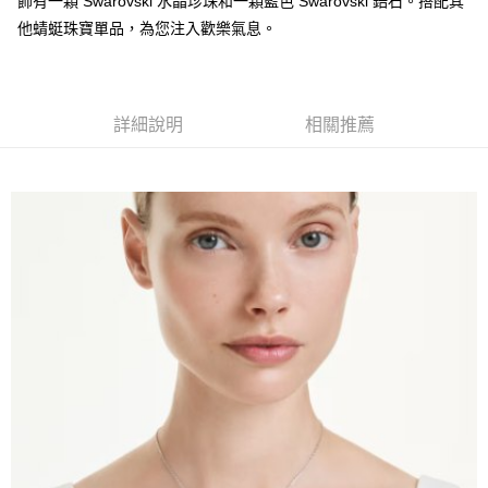
飾有一顆 Swarovski 水晶珍珠和一顆藍色 Swarovski 鋯石。搭配其
法說明評估內容。
３．安心：先確認商品／服務後，再付款。
付款後全家取貨
【繳款方式說明】
他蜻蜓珠寶單品，為您注入歡樂氣息。
1.分期款項不併入電信帳單，「大哥付你分期」於每月結算日後寄送繳費提
每筆NT$70，滿NT$899(含以上)免運費
【「AFTEE先享後付」結帳流程】
醒簡訊。
１．於結帳方式選擇「AFTEE先享後付」後，將跳轉至「AFTEE先享後付」
2.透過簡訊連結打開帳單後，可選擇「超商條碼／台灣大直營門市／銀行轉
付款後7-11取貨
結帳頁面，進行簡訊認證並確認金額後，即可完成結帳。
帳／街口支付／iPASS MONEY」等通路繳費。
２．訂單成立數日內，您將收到繳費通知簡訊。
每筆NT$70，滿NT$899(含以上)免運費
詳細說明
相關推薦
３．收到繳費通知簡訊後14天內，點擊此簡訊中的連結，可透過四大超商／
【注意事項】
ATM／網路銀行／等多元方式進行付款，方視為交易完成。
宅配
1.本服務係由「台灣大哥大股份有限公司」（以下簡稱本公司）所提供，讓
※ 請注意：結帳手續完成當下不需立刻繳費，但若您需要取消訂單，請聯絡
用戶於交易時，得透過本服務購買商品或服務，並由商店將買賣／分期付款
每筆NT$100，滿NT$1,000(含以上)免運費
購買商品的店家。未經商家同意取消之訂單仍視為有效，需透過AFTEE先享
買賣價金債權讓與本公司後，依約使用本公司帳單繳交帳款。
後付繳納相關費用。
2.基於同意付款使用「大哥付你分期」之契約關係目的，商店將以您的個人
京站台北店客服中心(1F星巴克旁) 即日起不提供京站紙袋，取件時
※ 交易是否成功請以「AFTEE先享後付 」之結帳頁面顯示為準，若有關於
資料（包含姓名、電話或地址）提供予台灣大哥大進項蒐集、處理及利用，
是否繳費成功／繳費後需取消欲退款等相關疑問，請聯繫「AFTEE先享後付
請自備購物袋，若需購買紙袋可現場詢問
由本公司與您本人進行分期帳單所需資料之確認、核對及更正。
客戶支援中心」
https://netprotections.freshdesk.com/support/home
3.完整用戶服務條款，請詳閱以下連結：
https://oppay.tw/userRule
免運費
【注意事項】
１．透過由恩沛科技股份有限公司提供之「AFTEE先享後付」服務完成之交
易，需依本服務之必要範圍內提供個人資料，並將交易相關給付款項請求債
權轉讓予恩沛科技股份有限公司。
２．關於個人資料處理事宜，請瀏覽以下網址：
https://aftee.tw/terms/#terms3
３．未成年的使用者請事先徵得法定代理人或監護人之同意方可使用
「AFTEE先享後付」，若未經同意申辦者引起之損失，本公司不負相關責
任。
４．使用「AFTEE先享後付」時，將依據個別帳號之用戶狀況，依本公司即