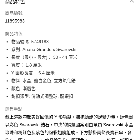
6 期 0 利率 每期
NT$1,216
21家銀行
商品特色
合作金庫商業銀行
第一商業銀行
LINE Pay
商品編號
華南商業銀行
彰化商業銀行
11895983
Apple Pay
上海商業儲蓄銀行
台北富邦商業銀行
國泰世華商業銀行
兆豐國際商業銀行
商品特色
街口支付
臺灣中小企業銀行
台中商業銀行
物品號碼: 5749183
匯豐（台灣）商業銀行
華泰商業銀行
悠遊付
系列: Ariana Grande x Swarovski
聯邦商業銀行
遠東國際商業銀行
元大商業銀行
永豐商業銀行
長度（最小 - 最大)： 30 - 44 厘米
Google Pay
玉山商業銀行
星展（台灣）商業銀行
寬度： 1.8 厘米
台新國際商業銀行
中國信託商業銀行
全盈+PAY
Y 圖形長度： 6.4 厘米
台灣樂天信用卡公司
物料: 水晶, 鍍白金色, 立方氧化鋯
大哥付你分期
顏色: 漸層色
相關說明
鉤扣類型: 滑動式調整球, 龍蝦扣
【大哥付你分期使用說明】
AFTEE先享後付
1.本服務由台灣大哥大提供，台灣大哥大用戶可立即使用無須另外申請。
2.付款方式選擇「大哥付你分期」，訂單成立後會自動跳轉到大哥付的交易
相關說明
銷售重點
流程，驗證手機門號後，選擇欲分期的期數、繳款截止日，確認付款後即完
【關於「AFTEE先享後付」】
戴上這款勾起美好回憶的 Y 形項鏈，擁抱蜻蜓的蛻變力量。鏈條綴
成交易。
ATM付款
AFTEE先享後付是「在收到商品之後才付款」的支付方式。 讓您購物簡單
以彩色 Swarovski 鋯石，中央的蜻蜓圖案則由單顆 Swarovski 水晶
3.實際核准額度、可分期數及費用金額請依後續交易確認頁面所載為準。
便利好安心！
4.訂單成立30分鐘內，如未前往確認交易或遇審核未通過，訂單將自動取
珍珠和粉紅色及紫色的粉彩翅膀組成。下方懸掛兩條長寶石串，各
１．簡單：不需註冊會員、不需綁卡、不需儲值。
運送方式
消。如遇「轉專審核」未通過狀況，表示未達大哥付你分期系統評分，恕無
２．便利：只要手機號碼，簡訊認證，即可結帳。