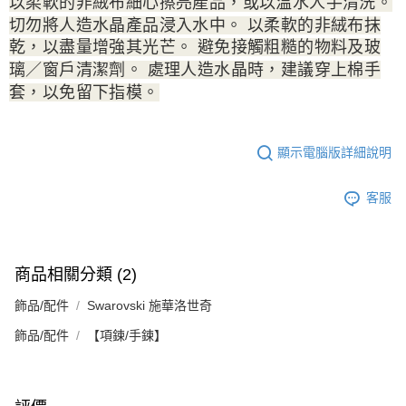
以柔軟的非絨布細心擦亮產品，或以温水人手清洗。
切勿將人造水晶產品浸入水中。 以柔軟的非絨布抹
乾，以盡量增強其光芒。 避免接觸粗糙的物料及玻
璃／窗戶清潔劑。 處理人造水晶時，建議穿上棉手
套，以免留下指模。
顯示電腦版詳細說明
客服
商品相關分類 (2)
飾品/配件
Swarovski 施華洛世奇
飾品/配件
【項鍊/手鍊】