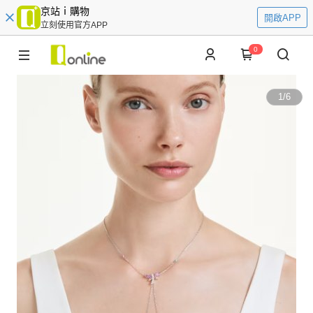
京站ｉ購物
開啟APP
立刻使用官方APP
0
1
/
6