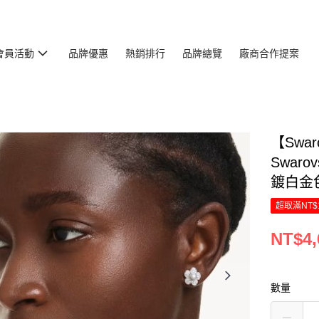
會員活動
品牌優惠
熱銷排行
品牌總覽
廠商合作提案
【Swar
Swar
鍍白金色)
超取滿NT$
NT$4,
數量