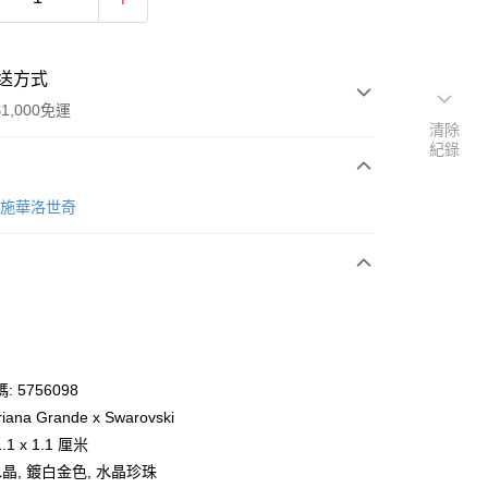
送方式
1,000免運
清除
紀錄
次付款
ki 施華洛世奇
期付款
0 利率 每期
NT$766
21家銀行
庫商業銀行
第一商業銀行
業銀行
彰化商業銀行
業儲蓄銀行
台北富邦商業銀行
華商業銀行
兆豐國際商業銀行
 5756098
小企業銀行
台中商業銀行
iana Grande x Swarovski
台灣）商業銀行
華泰商業銀行
1 x 1.1 厘米
業銀行
遠東國際商業銀行
水晶, 鍍白金色, 水晶珍珠
業銀行
永豐商業銀行
y