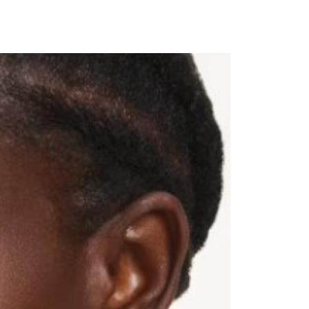
意付款使用「大哥付你分期」之契約關係目的，商店將以您的個人
否成功請以「AFTEE先享後付 」之結帳頁面顯示為準，若有關於
含姓名、電話或地址）提供予台灣大哥大進項蒐集、處理及利
功／繳費後需取消欲退款等相關疑問，請聯繫「AFTEE先享後
客服中心(1F星巴克旁) 即日起不提供京站紙袋，取件時
公司與您本人進行分期帳單所需資料之確認、核對及更正。
援中心」
https://netprotections.freshdesk.com/support/home
物袋，若需購買紙袋可現場詢問
戶服務條款，請詳閱以下連結：
https://oppay.tw/userRule
項】
恩沛科技股份有限公司提供之「AFTEE先享後付」服務完成之
依本服務之必要範圍內提供個人資料，並將交易相關給付款項請
讓予恩沛科技股份有限公司。
個人資料處理事宜，請瀏覽以下網址：
ee.tw/terms/#terms3
年的使用者請事先徵得法定代理人或監護人之同意方可使用
E先享後付」，若未經同意申辦者引起之損失，本公司不負相關責
AFTEE先享後付」時，將依據個別帳號之用戶狀況，依本公司
核予不同之上限額度；若仍有額度不足之情形，本公司將視審查
用戶進行身份認證。
一人註冊多個帳號或使用他人資訊註冊。若發現惡意使用之情
科技股份有限公司將有權停止該用戶之使用額度並採取法律行