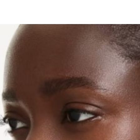
2.基於同
※ 交易是
資料（包
是否繳費成
京站台北店
用，由本
付客戶支
請自備購
3.完整用
免運費
【注意事
１．透過由
交易，需
求債權轉
２．關於
https://aft
３．未成
「AFTE
任。
４．使用「
即時審查
結果請求
５．嚴禁
形，恩沛
動。