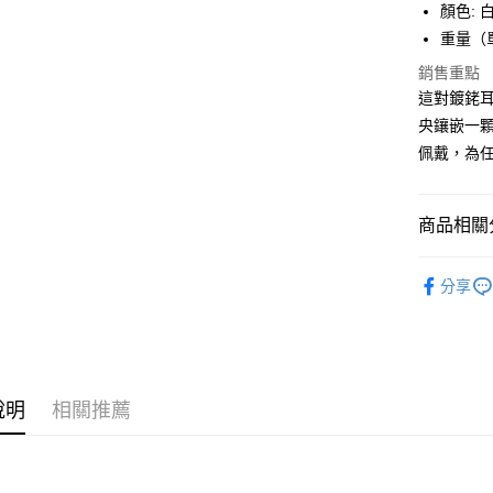
顏色: 
玉山商
台新國
全盈+PAY
重量（單件
台灣樂
銷售重點
大哥付你
這對鍍銠
相關說明
央鑲嵌一顆
【大哥付
AFTEE先
1.本服務
佩戴，為
2.付款方
相關說明
流程，驗
【關於「A
ATM付款
完成交易
AFTEE
商品相關分
3.實際核
便利好安
4.訂單成
１．簡單
消。如遇
飾品/配件
２．便利
運送方式
無法說明
分享
３．安心
飾品/配件
【繳款方
付款後全
1.分期款
【「AFT
醒簡訊。
每筆NT$7
１．於結帳
2.透過簡
付」結帳
帳／街口支
付款後7-1
２．訂單
３．收到繳
說明
相關推薦
每筆NT$7
【注意事
／ATM／
1.本服務
※ 請注意
宅配
用戶於交
絡購買商品
款買賣價
先享後付
每筆NT$1