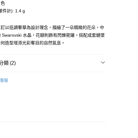
白色
業銀行
星展（台灣）商業銀行
際商業銀行
中國信託商業銀行
計): 1.4 g
天信用卡公司
分期
耳釘以低調奢華為設計理念，描繪了一朵精緻的花朵，中
 Swarovski 水晶，花瓣則飾有閃爍密鑲。搭配成套鏈墜
你分期使用說明】
享後付
由台灣大哥大提供，台灣大哥大用戶可立即使用無須另外申請。
任何造型增添光彩奪目的自然氣息。
式選擇「大哥付你分期」，訂單成立後會自動跳轉到大哥付的交易
證手機門號後，選擇欲分期的期數、繳款截止日，確認付款後即
FTEE先享後付」】
。
先享後付是「在收到商品之後才付款」的支付方式。 讓您購物簡單
類 (2)
准額度、可分期數及費用金額請依後續交易確認頁面所載為準。
心！
立30分鐘內，如未前往確認交易或遇審核未通過，訂單將自動取
：不需註冊會員、不需綁卡、不需儲值。
「轉專審核」未通過狀況，表示未達大哥付你分期系統評分，恕
Swarovski 施華洛世奇
：只要手機號碼，簡訊認證，即可結帳。
評估內容。
客服
：先確認商品／服務後，再付款。
式說明】
【戒指/耳環】
家取貨
項不併入電信帳單，「大哥付你分期」於每月結算日後寄送繳費提
EE先享後付」結帳流程】
0，滿NT$1,000(含以上)免運費
方式選擇「AFTEE先享後付」後，將跳轉至「AFTEE先享後
訊連結打開帳單後，可選擇「超商條碼／台灣大直營門市／銀行轉
頁面，進行簡訊認證並確認金額後，即可完成結帳。
付／iPASS MONEY」等通路繳費。
1取貨
成立數日內，您將收到繳費通知簡訊。
費通知簡訊後14天內，點擊此簡訊中的連結，可透過四大超商
0，滿NT$1,000(含以上)免運費
項】
網路銀行／等多元方式進行付款，方視為交易完成。
係由「台灣大哥大股份有限公司」（以下簡稱本公司）所提供，讓
：結帳手續完成當下不需立刻繳費，但若您需要取消訂單，請聯
易時，得透過本服務購買商品或服務，並由商店將買賣／分期付
的店家。未經商家同意取消之訂單仍視為有效，需透過AFTEE
金債權讓與本公司後，依約使用本公司帳單繳交帳款。
繳納相關費用。
00，滿NT$1,200(含以上)免運費