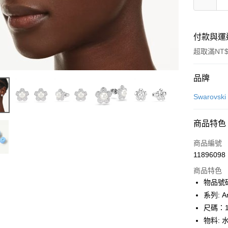
付款與運
超取滿NT$
付款方式
品牌
信用卡一
Swarovs
信用卡分
商品特色
6 期 
商品編號
合作金
LINE Pay
11896098
華南商
Apple Pay
上海商
商品特色
國泰世
物品號碼:
街口支付
臺灣中
系列: Ar
匯豐（
悠遊付
尺碼：1.
聯邦商
物料: 
元大商
Google Pa