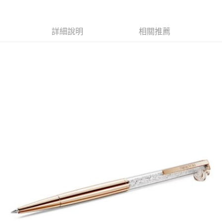
２．訂單成立數日內，您將收到繳費通知簡訊。
每筆NT$70，滿NT$899(含以上)免運費
３．收到繳費通知簡訊後14天內，點擊此簡訊中的連結，可透過四大超商／
【注意事項】
ATM／網路銀行／等多元方式進行付款，方視為交易完成。
宅配
1.本服務係由「台灣大哥大股份有限公司」（以下簡稱本公司）所提供，讓
※ 請注意：結帳手續完成當下不需立刻繳費，但若您需要取消訂單，請聯絡
詳細說明
相關推薦
用戶於交易時，得透過本服務購買商品或服務，並由商店將買賣／分期付款
每筆NT$100，滿NT$1,000(含以上)免運費
購買商品的店家。未經商家同意取消之訂單仍視為有效，需透過AFTEE先享
買賣價金債權讓與本公司後，依約使用本公司帳單繳交帳款。
後付繳納相關費用。
2.基於同意付款使用「大哥付你分期」之契約關係目的，商店將以您的個人
京站台北店客服中心(1F星巴克旁) 即日起不提供京站紙袋，取件時
※ 交易是否成功請以「AFTEE先享後付 」之結帳頁面顯示為準，若有關於
資料（包含姓名、電話或地址）提供予台灣大哥大進項蒐集、處理及利用，
是否繳費成功／繳費後需取消欲退款等相關疑問，請聯繫「AFTEE先享後付
請自備購物袋，若需購買紙袋可現場詢問
由本公司與您本人進行分期帳單所需資料之確認、核對及更正。
客戶支援中心」
https://netprotections.freshdesk.com/support/home
3.完整用戶服務條款，請詳閱以下連結：
https://oppay.tw/userRule
免運費
【注意事項】
１．透過由恩沛科技股份有限公司提供之「AFTEE先享後付」服務完成之交
易，需依本服務之必要範圍內提供個人資料，並將交易相關給付款項請求債
權轉讓予恩沛科技股份有限公司。
２．關於個人資料處理事宜，請瀏覽以下網址：
https://aftee.tw/terms/#terms3
３．未成年的使用者請事先徵得法定代理人或監護人之同意方可使用
「AFTEE先享後付」，若未經同意申辦者引起之損失，本公司不負相關責
任。
４．使用「AFTEE先享後付」時，將依據個別帳號之用戶狀況，依本公司即
時審查核予不同之上限額度；若仍有額度不足之情形，本公司將視審查結果
請求用戶進行身份認證。
５．嚴禁一人註冊多個帳號或使用他人資訊註冊。若發現惡意使用之情形，
恩沛科技股份有限公司將有權停止該用戶之使用額度並採取法律行動。