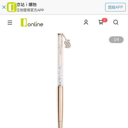
京站ｉ購物
開啟APP
立刻使用官方APP
0
1
/
4