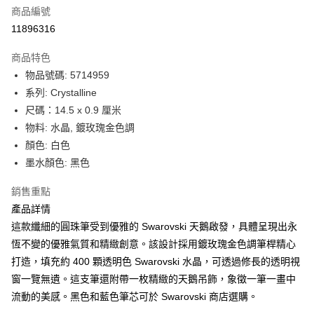
商品編號
街口支付
11896316
悠遊付
商品特色
Google Pay
物品號碼: 5714959
全盈+PAY
系列: Crystalline
尺碼：14.5 x 0.9 厘米
大哥付你分期
物料: 水晶, 鍍玫瑰金色調
相關說明
顏色: 白色
【大哥付你分期使用說明】
AFTEE先享後付
1.本服務由台灣大哥大提供，台灣大哥大用戶可立即使用無須另外申請。
墨水顏色: 黑色
2.付款方式選擇「大哥付你分期」，訂單成立後會自動跳轉到大哥付的交易
相關說明
流程，驗證手機門號後，選擇欲分期的期數、繳款截止日，確認付款後即完
銷售重點
【關於「AFTEE先享後付」】
成交易。
ATM付款
AFTEE先享後付是「在收到商品之後才付款」的支付方式。 讓您購物簡單
產品詳情
3.實際核准額度、可分期數及費用金額請依後續交易確認頁面所載為準。
便利好安心！
4.訂單成立30分鐘內，如未前往確認交易或遇審核未通過，訂單將自動取
這款纖細的圓珠筆受到優雅的 Swarovski 天鵝啟發，具體呈現出永
１．簡單：不需註冊會員、不需綁卡、不需儲值。
運送方式
消。如遇「轉專審核」未通過狀況，表示未達大哥付你分期系統評分，恕無
２．便利：只要手機號碼，簡訊認證，即可結帳。
恆不變的優雅氣質和精緻創意。該設計採用鍍玫瑰金色調筆桿精心
法說明評估內容。
３．安心：先確認商品／服務後，再付款。
付款後全家取貨
打造，填充約 400 顆透明色 Swarovski 水晶，可透過修長的透明視
【繳款方式說明】
1.分期款項不併入電信帳單，「大哥付你分期」於每月結算日後寄送繳費提
每筆NT$70，滿NT$899(含以上)免運費
窗一覽無遺。這支筆還附帶一枚精緻的天鵝吊飾，象徵一筆一畫中
【「AFTEE先享後付」結帳流程】
醒簡訊。
１．於結帳方式選擇「AFTEE先享後付」後，將跳轉至「AFTEE先享後付」
流動的美感。黑色和藍色筆芯可於 Swarovski 商店選購。
2.透過簡訊連結打開帳單後，可選擇「超商條碼／台灣大直營門市／銀行轉
付款後7-11取貨
結帳頁面，進行簡訊認證並確認金額後，即可完成結帳。
帳／街口支付／iPASS MONEY」等通路繳費。