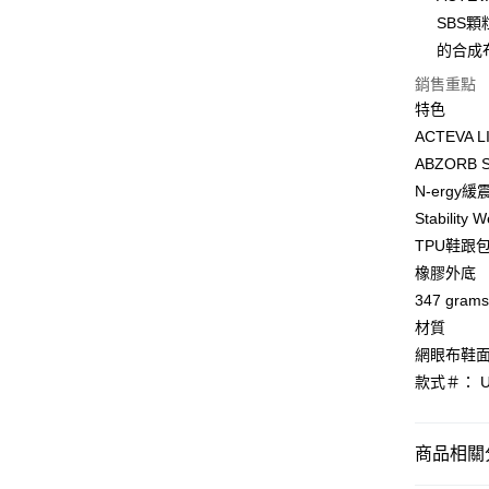
SBS
全盈+PAY
的合成
大哥付你
銷售重點
相關說明
特色
【大哥付
AFTEE先
1.本服務
ACTEVA 
2.付款方
相關說明
ABZORB
流程，驗
【關於「A
N-erg
ATM付款
完成交易
AFTEE
3.實際核
便利好安
Stabil
4.訂單成
１．簡單
TPU鞋跟
消。如遇
２．便利
運送方式
無法說明
橡膠外底
３．安心
【繳款方
347 grams
付款後全
1.分期款
【「AFT
材質
醒簡訊。
每筆NT$7
１．於結帳
2.透過簡
網眼布鞋
付」結帳
帳／街口支
付款後7-1
２．訂單
款式＃： U
３．收到繳
每筆NT$7
【注意事
／ATM／
1.本服務
※ 請注意
宅配
用戶於交
商品相關分
絡購買商品
款買賣價
先享後付
每筆NT$1
2.基於同