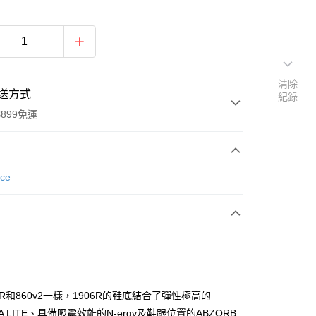
清除
送方式
紀錄
899免運
次付款
nce
2R和860v2一樣，1906R的鞋底結合了彈性極高的
y
VA LITE、具備吸震效能的N-ergy及鞋跟位置的ABZORB