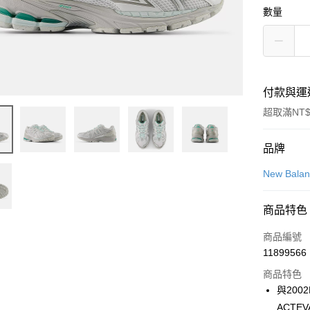
數量
付款與運
超取滿NT$
付款方式
品牌
信用卡一
New Bala
LINE Pay
商品特色
Apple Pay
商品編號
街口支付
11899566
商品特色
悠遊付
與200
Google Pa
ACTE