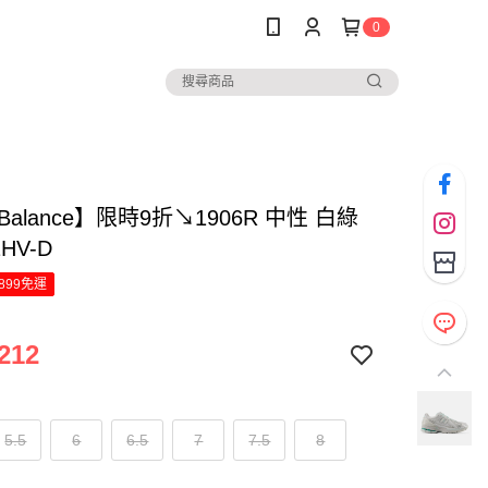
0
 Balance】限時9折↘1906R 中性 白綠
1HV-D
899免運
212
5.5
6
6.5
7
7.5
8