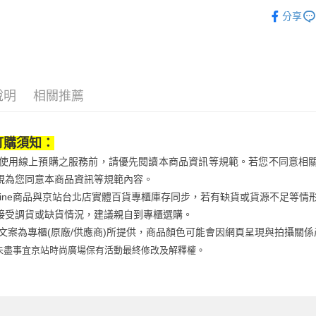
※ 交易是
運動/戶外
資料（包
是否繳費成
京站台北店
分享
用，由本
運動/戶外
付客戶支
請自備購
3.完整用
運動/戶外
免運費
【注意事
１．透過由
交易，需
求債權轉
說明
相關推薦
２．關於
https://aft
３．未成
訂購須知：
「AFTE
任。
當您使用線上預購之服務前，請優先閱讀本商品資訊等規範。若您不同意相
４．使用「
視為您同意本商品資訊等規範內容。
即時審查
結果請求
Qonline商品與京站台北店實體百貨專櫃庫存同步，若有缺貨或貨源不足
５．嚴禁
接受調貨或缺貨情況，建議親自到專櫃選購。
形，恩沛
動。
商品文案為專櫃(原廠/供應商)所提供，商品顏色可能會因網頁呈現與拍攝
未盡事宜
京站時尚廣場保有活動最終修改及解釋權。