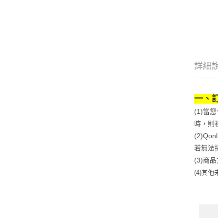
詳細
一、
(1)
時，則
(2)
若無法
(3)
(4)
其他