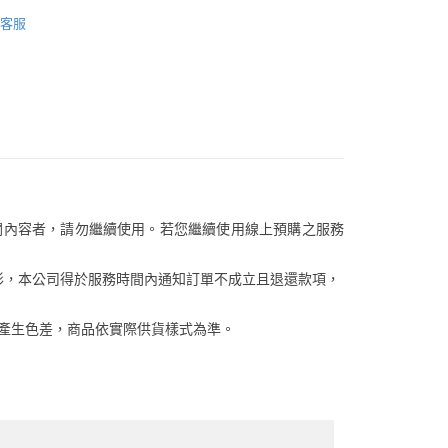
否成功請以「AFTEE先享後付 」之結帳頁面顯示為準，若有關於
/潮流
New Balance
含姓名、電話或地址）提供予台灣大哥大進項蒐集、處理及利
功／繳費後需取消欲退款等相關疑問，請聯繫「AFTEE先享後
客服中心(1F星巴克旁) 即日起不提供京站紙袋，取件時
客服
公司與您本人進行分期帳單所需資料之確認、核對及更正。
/潮流
援中心」
https://netprotections.freshdesk.com/support/home
【運動男鞋】
物袋，若需購買紙袋可現場詢問
戶服務條款，請詳閱以下連結：
https://oppay.tw/userRule
/潮流
【運動女鞋】
項】
恩沛科技股份有限公司提供之「AFTEE先享後付」服務完成之
依本服務之必要範圍內提供個人資料，並將交易相關給付款項請
讓予恩沛科技股份有限公司。
個人資料處理事宜，請瀏覽以下網址：
ee.tw/terms/#terms3
年的使用者請事先徵得法定代理人或監護人之同意方可使用
E先享後付」，若未經同意申辦者引起之損失，本公司不負相關責
關內容者，請勿繼續使用。若您繼續使用線上預購之服務
AFTEE先享後付」時，將依據個別帳號之用戶狀況，依本公司
核予不同之上限額度；若仍有額度不足之情形，本公司將視審查
用戶進行身份認證。
等情形，本公司得於服務時間內通知訂單不成立且退還款項，
一人註冊多個帳號或使用他人資訊註冊。若發現惡意使用之情
科技股份有限公司將有權停止該用戶之使用額度並採取法律行
關係產生色差，商品依實際供貨樣式為準。