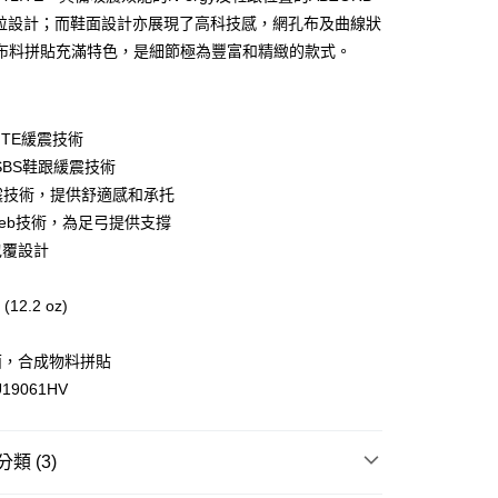
顆粒設計；而鞋面設計亦展現了高科技感，網孔布及曲線狀
布料拼貼充滿特色，是細節極為豐富和精緻的款式。
分期
你分期使用說明】
享後付
由台灣大哥大提供，台灣大哥大用戶可立即使用無須另外申請。
LITE緩震技術
式選擇「大哥付你分期」，訂單成立後會自動跳轉到大哥付的交易
 SBS鞋跟緩震技術
證手機門號後，選擇欲分期的期數、繳款截止日，確認付款後即
FTEE先享後付」】
y緩震技術，提供舒適感和承托
。
先享後付是「在收到商品之後才付款」的支付方式。 讓您購物簡單
准額度、可分期數及費用金額請依後續交易確認頁面所載為準。
心！
ity Web技術，為足弓提供支撐
立30分鐘內，如未前往確認交易或遇審核未通過，訂單將自動取
：不需註冊會員、不需綁卡、不需儲值。
包覆設計
「轉專審核」未通過狀況，表示未達大哥付你分期系統評分，恕
：只要手機號碼，簡訊認證，即可結帳。
評估內容。
：先確認商品／服務後，再付款。
式說明】
 (12.2 oz)
家取貨
項不併入電信帳單，「大哥付你分期」於每月結算日後寄送繳費提
EE先享後付」結帳流程】
0，滿NT$899(含以上)免運費
方式選擇「AFTEE先享後付」後，將跳轉至「AFTEE先享後
訊連結打開帳單後，可選擇「超商條碼／台灣大直營門市／銀行轉
面，合成物料拼貼
頁面，進行簡訊認證並確認金額後，即可完成結帳。
付／iPASS MONEY」等通路繳費。
1取貨
成立數日內，您將收到繳費通知簡訊。
19061HV
費通知簡訊後14天內，點擊此簡訊中的連結，可透過四大超商
0，滿NT$899(含以上)免運費
項】
網路銀行／等多元方式進行付款，方視為交易完成。
係由「台灣大哥大股份有限公司」（以下簡稱本公司）所提供，讓
：結帳手續完成當下不需立刻繳費，但若您需要取消訂單，請聯
易時，得透過本服務購買商品或服務，並由商店將買賣／分期付
類 (3)
的店家。未經商家同意取消之訂單仍視為有效，需透過AFTEE
金債權讓與本公司後，依約使用本公司帳單繳交帳款。
繳納相關費用。
00，滿NT$1,000(含以上)免運費
意付款使用「大哥付你分期」之契約關係目的，商店將以您的個人