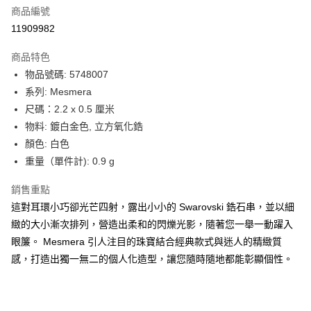
合作金庫商業銀行
第一商業銀行
LINE Pay
商品編號
華南商業銀行
彰化商業銀行
11909982
Apple Pay
上海商業儲蓄銀行
台北富邦商業銀行
國泰世華商業銀行
兆豐國際商業銀行
商品特色
街口支付
臺灣中小企業銀行
台中商業銀行
物品號碼: 5748007
匯豐（台灣）商業銀行
華泰商業銀行
悠遊付
系列: Mesmera
聯邦商業銀行
遠東國際商業銀行
元大商業銀行
永豐商業銀行
尺碼：2.2 x 0.5 厘米
Google Pay
玉山商業銀行
星展（台灣）商業銀行
物料: 鍍白金色, 立方氧化鋯
台新國際商業銀行
中國信託商業銀行
全盈+PAY
顏色: 白色
台灣樂天信用卡公司
重量（單件計): 0.9 g
大哥付你分期
相關說明
銷售重點
【大哥付你分期使用說明】
AFTEE先享後付
這對耳環小巧卻光芒四射，露出小小的 Swarovski 鋯石串，並以細
1.本服務由台灣大哥大提供，台灣大哥大用戶可立即使用無須另外申請。
2.付款方式選擇「大哥付你分期」，訂單成立後會自動跳轉到大哥付的交易
相關說明
緻的大小漸次排列，營造出柔和的閃爍光影，隨著您一舉一動躍入
流程，驗證手機門號後，選擇欲分期的期數、繳款截止日，確認付款後即完
【關於「AFTEE先享後付」】
眼簾。 Mesmera 引人注目的珠寶結合經典款式與迷人的精緻質
成交易。
ATM付款
AFTEE先享後付是「在收到商品之後才付款」的支付方式。 讓您購物簡單
感，打造出獨一無二的個人化造型，讓您隨時隨地都能彰顯個性。
3.實際核准額度、可分期數及費用金額請依後續交易確認頁面所載為準。
便利好安心！
4.訂單成立30分鐘內，如未前往確認交易或遇審核未通過，訂單將自動取
１．簡單：不需註冊會員、不需綁卡、不需儲值。
運送方式
消。如遇「轉專審核」未通過狀況，表示未達大哥付你分期系統評分，恕無
２．便利：只要手機號碼，簡訊認證，即可結帳。
法說明評估內容。
３．安心：先確認商品／服務後，再付款。
付款後全家取貨
【繳款方式說明】