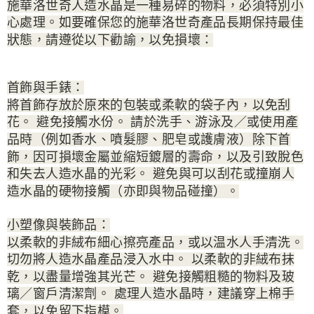
施華洛世奇人造水晶是一種易碎的物料，必須特別小
心處理。如要確保您的施華洛世奇產品長期保持最佳
狀態，請遵從以下勸諭，以免損壞：
首飾與手錶：
將首飾存放於原來的包裝或柔軟的袋子內，以免刮
花。 避免接觸水份。 請於洗手、游泳及／或使用產
品時（例如香水、噴髮膠、肥皂或護膚液）除下首
飾，因可損壞金屬並縮短鍍層的壽命，以及引致脫色
和失去人造水晶的光彩。 避免與可以刮花或撞崩人
造水晶的硬物接觸（亦即與物品碰撞）。
小塑像與裝飾品：
以柔軟的非絨布細心擦亮產品，或以温水人手清洗。
切勿將人造水晶產品浸入水中。 以柔軟的非絨布抹
乾，以盡量增強其光芒。 避免接觸粗糙的物料及玻
璃／窗戶清潔劑。 處理人造水晶時，建議穿上棉手
套，以免留下指模。