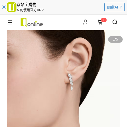
京站ｉ購物
開啟APP
立刻使用官方APP
0
1
/
5