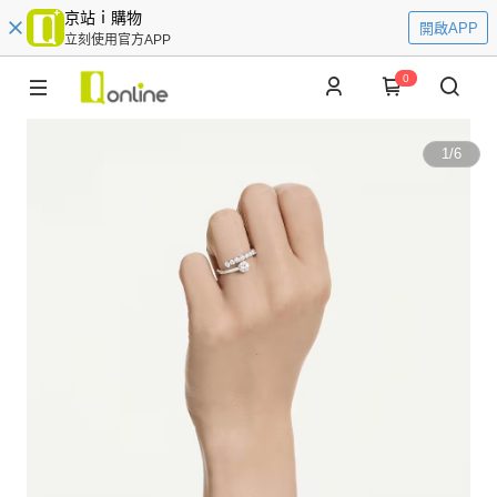
京站ｉ購物
開啟APP
立刻使用官方APP
0
1
/
6