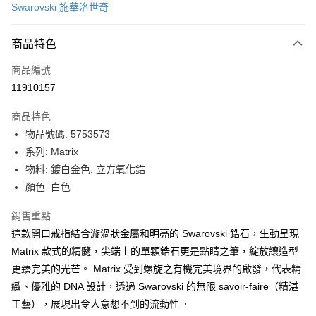
Swarovski 施華洛世奇
信用卡分期付款
6 期 0 利率 每期
NT$766
21家銀行
商品特色
合作金庫商業銀行
第一商業銀行
LINE Pay
商品編號
華南商業銀行
彰化商業銀行
11910157
Apple Pay
上海商業儲蓄銀行
台北富邦商業銀行
國泰世華商業銀行
兆豐國際商業銀行
商品特色
街口支付
臺灣中小企業銀行
台中商業銀行
物品號碼: 5753573
匯豐（台灣）商業銀行
華泰商業銀行
悠遊付
系列: Matrix
聯邦商業銀行
遠東國際商業銀行
元大商業銀行
永豐商業銀行
物料: 鍍白金色, 立方氧化鋯
Google Pay
玉山商業銀行
星展（台灣）商業銀行
顏色: 白色
台新國際商業銀行
中國信託商業銀行
全盈+PAY
台灣樂天信用卡公司
銷售重點
大哥付你分期
這款開口戒指結合漩渦狀金屬和明亮的 Swarovski 鋯石，生動呈現
相關說明
Matrix 款式的精髓，尖端上的單顆鋯石更是點睛之筆，綻放讓造型
【大哥付你分期使用說明】
AFTEE先享後付
更臻完美的光芒。 Matrix 受到螺旋之有機完美境界的啟發，代表精
1.本服務由台灣大哥大提供，台灣大哥大用戶可立即使用無須另外申請。
2.付款方式選擇「大哥付你分期」，訂單成立後會自動跳轉到大哥付的交易
相關說明
緻、優雅的 DNA 設計，透過 Swarovski 的無限 savoir-faire（精湛
流程，驗證手機門號後，選擇欲分期的期數、繳款截止日，確認付款後即完
【關於「AFTEE先享後付」】
工藝），展現出令人意想不到的流動性。
成交易。
ATM付款
AFTEE先享後付是「在收到商品之後才付款」的支付方式。 讓您購物簡單