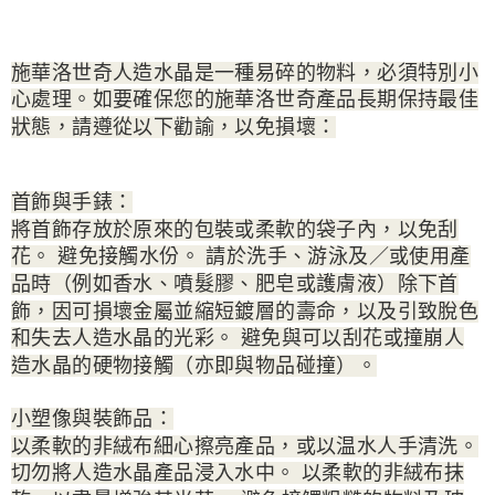
施華洛世奇人造水晶是一種易碎的物料，必須特別小
心處理。如要確保您的施華洛世奇產品長期保持最佳
狀態，請遵從以下勸諭，以免損壞：
首飾與手錶：
將首飾存放於原來的包裝或柔軟的袋子內，以免刮
花。 避免接觸水份。 請於洗手、游泳及／或使用產
品時（例如香水、噴髮膠、肥皂或護膚液）除下首
飾，因可損壞金屬並縮短鍍層的壽命，以及引致脫色
和失去人造水晶的光彩。 避免與可以刮花或撞崩人
造水晶的硬物接觸（亦即與物品碰撞）。
小塑像與裝飾品：
以柔軟的非絨布細心擦亮產品，或以温水人手清洗。
切勿將人造水晶產品浸入水中。 以柔軟的非絨布抹