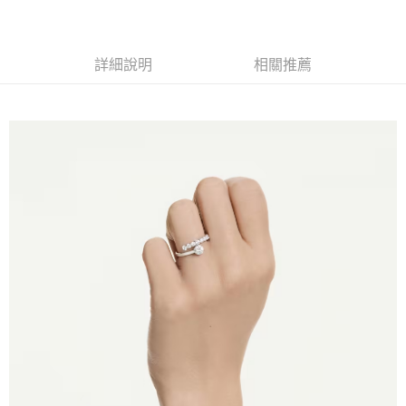
3.實際核准額度、可分期數及費用金額請依後續交易確認頁面所載為準。
便利好安心！
4.訂單成立30分鐘內，如未前往確認交易或遇審核未通過，訂單將自動取
１．簡單：不需註冊會員、不需綁卡、不需儲值。
運送方式
消。如遇「轉專審核」未通過狀況，表示未達大哥付你分期系統評分，恕無
２．便利：只要手機號碼，簡訊認證，即可結帳。
法說明評估內容。
３．安心：先確認商品／服務後，再付款。
詳細說明
相關推薦
付款後全家取貨
【繳款方式說明】
1.分期款項不併入電信帳單，「大哥付你分期」於每月結算日後寄送繳費提
每筆NT$70，滿NT$1,000(含以上)免運費
【「AFTEE先享後付」結帳流程】
醒簡訊。
１．於結帳方式選擇「AFTEE先享後付」後，將跳轉至「AFTEE先享後付」
2.透過簡訊連結打開帳單後，可選擇「超商條碼／台灣大直營門市／銀行轉
付款後7-11取貨
結帳頁面，進行簡訊認證並確認金額後，即可完成結帳。
帳／街口支付／iPASS MONEY」等通路繳費。
２．訂單成立數日內，您將收到繳費通知簡訊。
每筆NT$70，滿NT$1,000(含以上)免運費
３．收到繳費通知簡訊後14天內，點擊此簡訊中的連結，可透過四大超商／
【注意事項】
ATM／網路銀行／等多元方式進行付款，方視為交易完成。
宅配
1.本服務係由「台灣大哥大股份有限公司」（以下簡稱本公司）所提供，讓
※ 請注意：結帳手續完成當下不需立刻繳費，但若您需要取消訂單，請聯絡
用戶於交易時，得透過本服務購買商品或服務，並由商店將買賣／分期付款
每筆NT$100，滿NT$1,200(含以上)免運費
購買商品的店家。未經商家同意取消之訂單仍視為有效，需透過AFTEE先享
買賣價金債權讓與本公司後，依約使用本公司帳單繳交帳款。
後付繳納相關費用。
2.基於同意付款使用「大哥付你分期」之契約關係目的，商店將以您的個人
京站台北店客服中心(1F星巴克旁) 即日起不提供京站紙袋，取件時
※ 交易是否成功請以「AFTEE先享後付 」之結帳頁面顯示為準，若有關於
資料（包含姓名、電話或地址）提供予台灣大哥大進項蒐集、處理及利用，
是否繳費成功／繳費後需取消欲退款等相關疑問，請聯繫「AFTEE先享後付
請自備購物袋，若需購買紙袋可現場詢問
由本公司與您本人進行分期帳單所需資料之確認、核對及更正。
客戶支援中心」
https://netprotections.freshdesk.com/support/home
3.完整用戶服務條款，請詳閱以下連結：
https://oppay.tw/userRule
免運費
【注意事項】
１．透過由恩沛科技股份有限公司提供之「AFTEE先享後付」服務完成之交
易，需依本服務之必要範圍內提供個人資料，並將交易相關給付款項請求債
權轉讓予恩沛科技股份有限公司。
２．關於個人資料處理事宜，請瀏覽以下網址：
https://aftee.tw/terms/#terms3
３．未成年的使用者請事先徵得法定代理人或監護人之同意方可使用