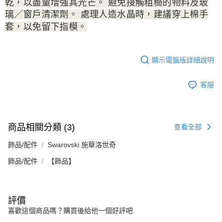
乾，以盡量增強其光芒。 避免接觸粗糙的物料及玻
璃／窗戶清潔劑。 處理人造水晶時，建議穿上棉手
套，以免留下指模。
顯示電腦版詳細說明
客服
商品相關分類 (3)
查看全部
飾品/配件
Swarovski 施華洛世奇
飾品/配件
【飾品】
評價
喜歡這個商品嗎？購買後給他一個好評吧