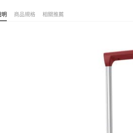
京站台北店
２．訂單
３．收到繳
請自備購
【注意事
／ATM／
說明
商品規格
相關推薦
1.本服務
免運費
※ 請注意
用戶於交
絡購買商品
款買賣價
先享後付
2.基於同
※ 交易是
資料（包
是否繳費成
用，由本
付客戶支
3.完整用
【注意事
１．透過由
交易，需
求債權轉
２．關於
https://aft
３．未成
「AFTE
任。
４．使用「
即時審查
結果請求
５．嚴禁
形，恩沛
動。