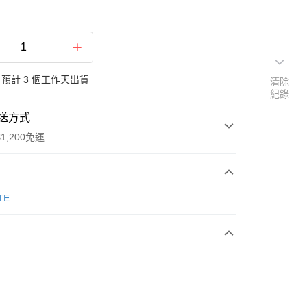
預計 3 個工作天出貨
清除
紀錄
送方式
1,200免運
次付款
TE
期付款
0 利率 每期
NT$830
21家銀行
庫商業銀行
第一商業銀行
業銀行
彰化商業銀行
業儲蓄銀行
台北富邦商業銀行