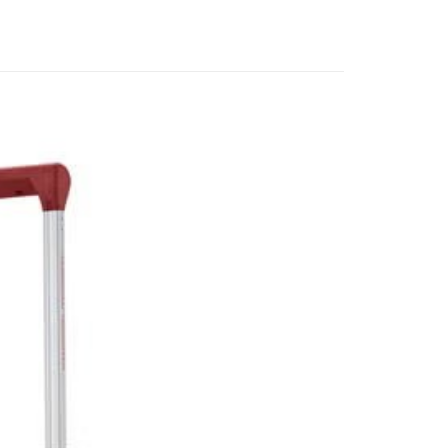
客服中心(1F星巴克旁) 即日起不提供京站紙袋，取件時
成立數日內，您將收到繳費通知簡訊。
費通知簡訊後14天內，點擊此簡訊中的連結，可透過四大超商
物袋，若需購買紙袋可現場詢問
項】
網路銀行／等多元方式進行付款，方視為交易完成。
係由「台灣大哥大股份有限公司」（以下簡稱本公司）所提供，讓
：結帳手續完成當下不需立刻繳費，但若您需要取消訂單，請聯
易時，得透過本服務購買商品或服務，並由商店將買賣／分期付
的店家。未經商家同意取消之訂單仍視為有效，需透過AFTEE
金債權讓與本公司後，依約使用本公司帳單繳交帳款。
繳納相關費用。
意付款使用「大哥付你分期」之契約關係目的，商店將以您的個人
否成功請以「AFTEE先享後付 」之結帳頁面顯示為準，若有關於
含姓名、電話或地址）提供予台灣大哥大進項蒐集、處理及利
功／繳費後需取消欲退款等相關疑問，請聯繫「AFTEE先享後
公司與您本人進行分期帳單所需資料之確認、核對及更正。
援中心」
https://netprotections.freshdesk.com/support/home
戶服務條款，請詳閱以下連結：
https://oppay.tw/userRule
項】
恩沛科技股份有限公司提供之「AFTEE先享後付」服務完成之
依本服務之必要範圍內提供個人資料，並將交易相關給付款項請
讓予恩沛科技股份有限公司。
個人資料處理事宜，請瀏覽以下網址：
ee.tw/terms/#terms3
年的使用者請事先徵得法定代理人或監護人之同意方可使用
E先享後付」，若未經同意申辦者引起之損失，本公司不負相關責
AFTEE先享後付」時，將依據個別帳號之用戶狀況，依本公司
核予不同之上限額度；若仍有額度不足之情形，本公司將視審查
用戶進行身份認證。
一人註冊多個帳號或使用他人資訊註冊。若發現惡意使用之情
科技股份有限公司將有權停止該用戶之使用額度並採取法律行