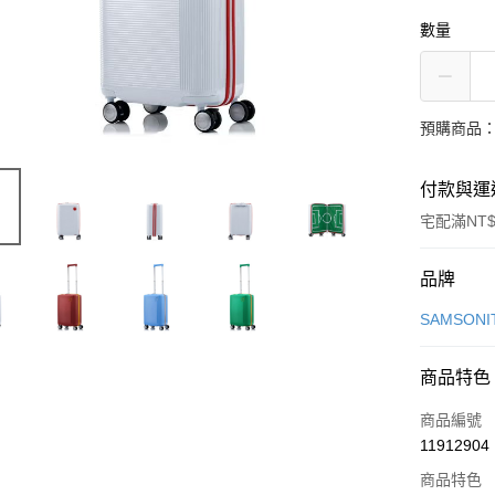
數量
預購商品：
付款與運
宅配滿NT$
付款方式
品牌
信用卡一
SAMSONI
信用卡分
商品特色
6 期 
商品編號
合作金
LINE Pay
11912904
華南商
Apple Pay
上海商
商品特色