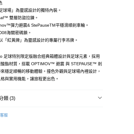
華商業銀行
兆豐國際商業銀行
色
小企業銀行
台中商業銀行
以「足球場」為靈感設計的獨特內裝。
台灣）商業銀行
華泰商業銀行
uosaf™ 雙層防盜拉鍊。
業銀行
遠東國際商業銀行
ptimov™彈力避震& StePauseTM平穩滑順剎車輪。
業銀行
永豐商業銀行
y
SA 008海關密碼鎖。
業銀行
星展（台灣）商業銀行
際商業銀行
中國信託商業銀行
附贈以「紅黃牌」為靈感設計的專屬行李吊牌。
天信用卡公司
分期
a Pro 足球特別限定版融合經典箱體設計與足球元素，採用
酯材質，搭載 OPTIMOV™ 避震 與 STEPAUSE™ 剎
你分期使用說明】
享後付
由台灣大哥大提供，台灣大哥大用戶可立即使用無須另外申請。
帶來穩定順暢的移動體驗。撞色外觀與足球場內裡設計，
式選擇「大哥付你分期」，訂單成立後會自動跳轉到大哥付的交易
風格與實用機能，讓旅程更出色。
證手機門號後，選擇欲分期的期數、繳款截止日，確認付款後即
FTEE先享後付」】
。
先享後付是「在收到商品之後才付款」的支付方式。 讓您購物簡單
准額度、可分期數及費用金額請依後續交易確認頁面所載為準。
心！
立30分鐘內，如未前往確認交易或遇審核未通過，訂單將自動取
：不需註冊會員、不需綁卡、不需儲值。
類 (3)
「轉專審核」未通過狀況，表示未達大哥付你分期系統評分，恕
：只要手機號碼，簡訊認證，即可結帳。
評估內容。
：先確認商品／服務後，再付款。
/潮流
SAMSONITE BAG STORE
式說明】
客服
項不併入電信帳單，「大哥付你分期」於每月結算日後寄送繳費提
EE先享後付」結帳流程】
/潮流
【行李箱/袋】
00，滿NT$1,200(含以上)免運費
方式選擇「AFTEE先享後付」後，將跳轉至「AFTEE先享後
訊連結打開帳單後，可選擇「超商條碼／台灣大直營門市／銀行轉
/潮流
頁面，進行簡訊認證並確認金額後，即可完成結帳。
【輕旅行 收納必備】
付／iPASS MONEY」等通路繳費。