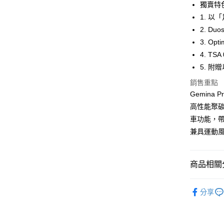
國泰世
獨賣特
街口支付
臺灣中
1. 
匯豐（
悠遊付
2. D
聯邦商
3. O
元大商
Google Pa
4. T
玉山商
台新國
全盈+PAY
5. 
台灣樂
銷售重點
大哥付你
Gemin
相關說明
高性能聚碳酸
【大哥付
AFTEE先
1.本服務
車功能，
2.付款方
相關說明
兼具運動
流程，驗
【關於「A
ATM付款
完成交易
AFTEE
3.實際核
便利好安
4.訂單成
１．簡單
商品相關分
消。如遇
２．便利
運送方式
無法說明
３．安心
運動/戶外
【繳款方
分享
宅配
1.分期款
【「AFT
運動/戶外
醒簡訊。
每筆NT$1
１．於結帳
2.透過簡
運動/戶外
付」結帳
帳／街口支