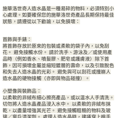
施華洛世奇人造水晶是一種易碎的物料，必須特別小
心處理。如要確保您的施華洛世奇產品長期保持最佳
狀態，請遵從以下勸諭，以免損壞：
首飾與手錶：
將首飾存放於原來的包裝或柔軟的袋子內，以免刮
花。 避免接觸水份。 請於洗手、游泳及／或使用產
品時（例如香水、噴髮膠、肥皂或護膚液）除下首
飾，因可損壞金屬並縮短鍍層的壽命，以及引致脫色
和失去人造水晶的光彩。 避免與可以刮花或撞崩人
造水晶的硬物接觸（亦即與物品碰撞）。
小塑像與裝飾品：
以柔軟的非絨布細心擦亮產品，或以温水人手清洗。
切勿將人造水晶產品浸入水中。 以柔軟的非絨布抹
乾，以盡量增強其光芒。 避免接觸粗糙的物料及玻
璃／窗戶清潔劑。 處理人造水晶時，建議穿上棉手