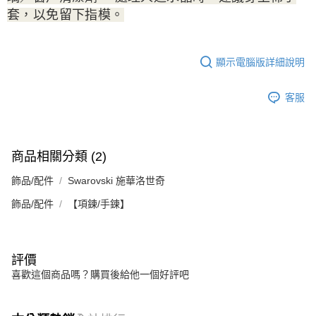
套，以免留下指模。
顯示電腦版詳細說明
客服
商品相關分類 (2)
飾品/配件
Swarovski 施華洛世奇
飾品/配件
【項鍊/手鍊】
評價
喜歡這個商品嗎？購買後給他一個好評吧