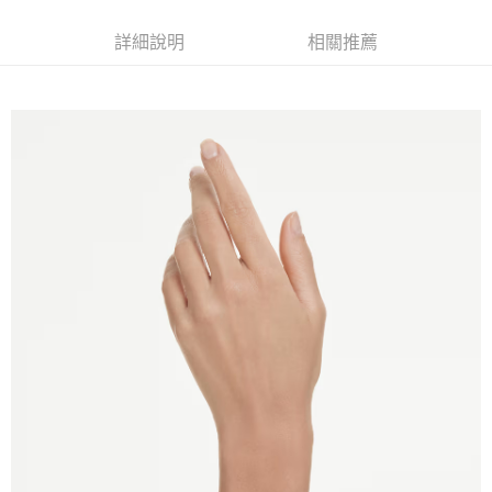
1.分期款項不併入電信帳單，「大哥付你分期」於每月結算日後寄送繳費提
每筆NT$70，滿NT$1,000(含以上)免運費
【「AFTEE先享後付」結帳流程】
醒簡訊。
詳細說明
相關推薦
１．於結帳方式選擇「AFTEE先享後付」後，將跳轉至「AFTEE先享後付」
2.透過簡訊連結打開帳單後，可選擇「超商條碼／台灣大直營門市／銀行轉
付款後7-11取貨
結帳頁面，進行簡訊認證並確認金額後，即可完成結帳。
帳／街口支付／iPASS MONEY」等通路繳費。
２．訂單成立數日內，您將收到繳費通知簡訊。
每筆NT$70，滿NT$1,000(含以上)免運費
３．收到繳費通知簡訊後14天內，點擊此簡訊中的連結，可透過四大超商／
【注意事項】
ATM／網路銀行／等多元方式進行付款，方視為交易完成。
宅配
1.本服務係由「台灣大哥大股份有限公司」（以下簡稱本公司）所提供，讓
※ 請注意：結帳手續完成當下不需立刻繳費，但若您需要取消訂單，請聯絡
用戶於交易時，得透過本服務購買商品或服務，並由商店將買賣／分期付款
每筆NT$100，滿NT$1,200(含以上)免運費
購買商品的店家。未經商家同意取消之訂單仍視為有效，需透過AFTEE先享
買賣價金債權讓與本公司後，依約使用本公司帳單繳交帳款。
後付繳納相關費用。
2.基於同意付款使用「大哥付你分期」之契約關係目的，商店將以您的個人
京站台北店客服中心(1F星巴克旁) 即日起不提供京站紙袋，取件時
※ 交易是否成功請以「AFTEE先享後付 」之結帳頁面顯示為準，若有關於
資料（包含姓名、電話或地址）提供予台灣大哥大進項蒐集、處理及利用，
是否繳費成功／繳費後需取消欲退款等相關疑問，請聯繫「AFTEE先享後付
請自備購物袋，若需購買紙袋可現場詢問
由本公司與您本人進行分期帳單所需資料之確認、核對及更正。
客戶支援中心」
https://netprotections.freshdesk.com/support/home
3.完整用戶服務條款，請詳閱以下連結：
https://oppay.tw/userRule
免運費
【注意事項】
１．透過由恩沛科技股份有限公司提供之「AFTEE先享後付」服務完成之交
易，需依本服務之必要範圍內提供個人資料，並將交易相關給付款項請求債
權轉讓予恩沛科技股份有限公司。
２．關於個人資料處理事宜，請瀏覽以下網址：
https://aftee.tw/terms/#terms3
３．未成年的使用者請事先徵得法定代理人或監護人之同意方可使用
「AFTEE先享後付」，若未經同意申辦者引起之損失，本公司不負相關責
任。
４．使用「AFTEE先享後付」時，將依據個別帳號之用戶狀況，依本公司即
時審查核予不同之上限額度；若仍有額度不足之情形，本公司將視審查結果