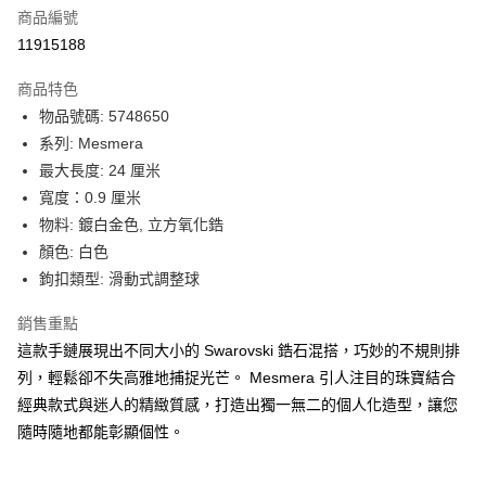
合作金庫商業銀行
第一商業銀行
LINE Pay
商品編號
華南商業銀行
彰化商業銀行
11915188
Apple Pay
上海商業儲蓄銀行
台北富邦商業銀行
國泰世華商業銀行
兆豐國際商業銀行
商品特色
街口支付
臺灣中小企業銀行
台中商業銀行
物品號碼: 5748650
匯豐（台灣）商業銀行
華泰商業銀行
悠遊付
系列: Mesmera
聯邦商業銀行
遠東國際商業銀行
元大商業銀行
永豐商業銀行
最大長度: 24 厘米
Google Pay
玉山商業銀行
星展（台灣）商業銀行
寬度：0.9 厘米
台新國際商業銀行
中國信託商業銀行
全盈+PAY
物料: 鍍白金色, 立方氧化鋯
台灣樂天信用卡公司
顏色: 白色
大哥付你分期
鉤扣類型: 滑動式調整球
相關說明
【大哥付你分期使用說明】
AFTEE先享後付
銷售重點
1.本服務由台灣大哥大提供，台灣大哥大用戶可立即使用無須另外申請。
2.付款方式選擇「大哥付你分期」，訂單成立後會自動跳轉到大哥付的交易
相關說明
這款手鏈展現出不同大小的 Swarovski 鋯石混搭，巧妙的不規則排
流程，驗證手機門號後，選擇欲分期的期數、繳款截止日，確認付款後即完
【關於「AFTEE先享後付」】
列，輕鬆卻不失高雅地捕捉光芒。 Mesmera 引人注目的珠寶結合
成交易。
ATM付款
AFTEE先享後付是「在收到商品之後才付款」的支付方式。 讓您購物簡單
經典款式與迷人的精緻質感，打造出獨一無二的個人化造型，讓您
3.實際核准額度、可分期數及費用金額請依後續交易確認頁面所載為準。
便利好安心！
4.訂單成立30分鐘內，如未前往確認交易或遇審核未通過，訂單將自動取
隨時隨地都能彰顯個性。
１．簡單：不需註冊會員、不需綁卡、不需儲值。
運送方式
消。如遇「轉專審核」未通過狀況，表示未達大哥付你分期系統評分，恕無
２．便利：只要手機號碼，簡訊認證，即可結帳。
法說明評估內容。
３．安心：先確認商品／服務後，再付款。
付款後全家取貨
【繳款方式說明】