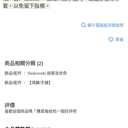
套，以免留下指模。
顯示電腦版詳細說明
客服
商品相關分類 (2)
飾品/配件
Swarovski 施華洛世奇
飾品/配件
【項鍊/手鍊】
評價
喜歡這個商品嗎？購買後給他一個好評吧