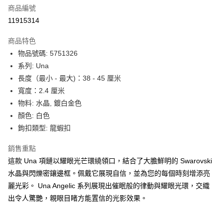
合作金庫商業銀行
第一商業銀行
LINE Pay
商品編號
華南商業銀行
彰化商業銀行
11915314
Apple Pay
上海商業儲蓄銀行
台北富邦商業銀行
國泰世華商業銀行
兆豐國際商業銀行
商品特色
街口支付
臺灣中小企業銀行
台中商業銀行
物品號碼: 5751326
匯豐（台灣）商業銀行
華泰商業銀行
悠遊付
系列: Una
聯邦商業銀行
遠東國際商業銀行
元大商業銀行
永豐商業銀行
長度（最小 - 最大)：38 - 45 厘米
Google Pay
玉山商業銀行
星展（台灣）商業銀行
寬度：2.4 厘米
台新國際商業銀行
中國信託商業銀行
全盈+PAY
物料: 水晶, 鍍白金色
台灣樂天信用卡公司
顏色: 白色
大哥付你分期
鉤扣類型: 龍蝦扣
相關說明
【大哥付你分期使用說明】
AFTEE先享後付
銷售重點
1.本服務由台灣大哥大提供，台灣大哥大用戶可立即使用無須另外申請。
2.付款方式選擇「大哥付你分期」，訂單成立後會自動跳轉到大哥付的交易
相關說明
這款 Una 項鏈以耀眼光芒環繞領口，結合了大膽鮮明的 Swarovski
流程，驗證手機門號後，選擇欲分期的期數、繳款截止日，確認付款後即完
【關於「AFTEE先享後付」】
水晶與閃爍密鑲邊框。佩戴它展現自信，並為您的每個時刻增添亮
成交易。
ATM付款
AFTEE先享後付是「在收到商品之後才付款」的支付方式。 讓您購物簡單
麗光彩。 Una Angelic 系列展現出催眠般的律動與耀眼光環，交織
3.實際核准額度、可分期數及費用金額請依後續交易確認頁面所載為準。
便利好安心！
4.訂單成立30分鐘內，如未前往確認交易或遇審核未通過，訂單將自動取
出令人驚艷，親眼目睹方能置信的光影效果。
１．簡單：不需註冊會員、不需綁卡、不需儲值。
運送方式
消。如遇「轉專審核」未通過狀況，表示未達大哥付你分期系統評分，恕無
２．便利：只要手機號碼，簡訊認證，即可結帳。
法說明評估內容。
３．安心：先確認商品／服務後，再付款。
付款後全家取貨
【繳款方式說明】