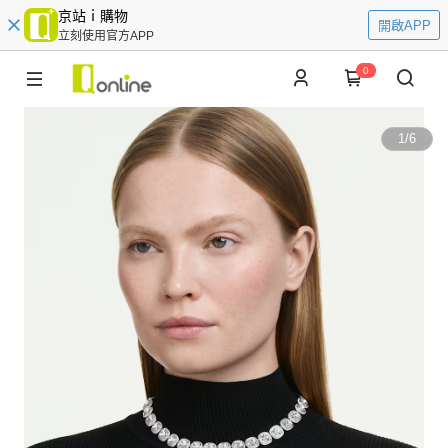
京站ｉ購物
開啟APP
立刻使用官方APP
0
1
/
6