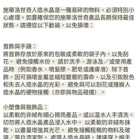
施華洛世奇人造水晶是一種易碎的物料，必須特別小
心處理。如要確保您的施華洛世奇產品長期保持最佳
狀態，請遵從以下勸諭，以免損壞：
首飾與手錶：
將首飾存放於原來的包裝或柔軟的袋子內，以免刮
花。 避免接觸水份。 請於洗手、游泳及／或使用產
品時（例如香水、噴髮膠、肥皂或護膚液）除下首
飾，因可損壞金屬並縮短鍍層的壽命，以及引致脫色
和失去人造水晶的光彩。 避免與可以刮花或撞崩人
造水晶的硬物接觸（亦即與物品碰撞）。
小塑像與裝飾品：
以柔軟的非絨布細心擦亮產品，或以温水人手清洗。
切勿將人造水晶產品浸入水中。 以柔軟的非絨布抹
乾，以盡量增強其光芒。 避免接觸粗糙的物料及玻
璃／窗戶清潔劑。 處理人造水晶時，建議穿上棉手