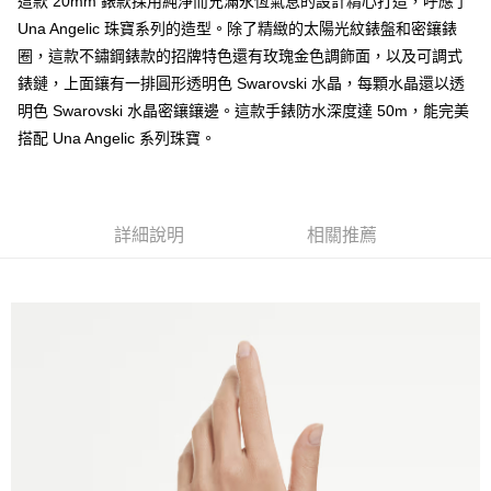
這款 20mm 錶款採用純淨而充滿永恆氣息的設計精心打造，呼應了
法說明評估內容。
３．安心：先確認商品／服務後，再付款。
付款後全家取貨
【繳款方式說明】
Una Angelic 珠寶系列的造型。除了精緻的太陽光紋錶盤和密鑲錶
1.分期款項不併入電信帳單，「大哥付你分期」於每月結算日後寄送繳費提
每筆NT$70，滿NT$899(含以上)免運費
【「AFTEE先享後付」結帳流程】
圈，這款不鏽鋼錶款的招牌特色還有玫瑰金色調飾面，以及可調式
醒簡訊。
１．於結帳方式選擇「AFTEE先享後付」後，將跳轉至「AFTEE先享後付」
錶鏈，上面鑲有一排圓形透明色 Swarovski 水晶，每顆水晶還以透
2.透過簡訊連結打開帳單後，可選擇「超商條碼／台灣大直營門市／銀行轉
付款後7-11取貨
結帳頁面，進行簡訊認證並確認金額後，即可完成結帳。
帳／街口支付／iPASS MONEY」等通路繳費。
明色 Swarovski 水晶密鑲鑲邊。這款手錶防水深度達 50m，能完美
２．訂單成立數日內，您將收到繳費通知簡訊。
每筆NT$70，滿NT$899(含以上)免運費
３．收到繳費通知簡訊後14天內，點擊此簡訊中的連結，可透過四大超商／
搭配 Una Angelic 系列珠寶。
【注意事項】
ATM／網路銀行／等多元方式進行付款，方視為交易完成。
宅配
1.本服務係由「台灣大哥大股份有限公司」（以下簡稱本公司）所提供，讓
※ 請注意：結帳手續完成當下不需立刻繳費，但若您需要取消訂單，請聯絡
用戶於交易時，得透過本服務購買商品或服務，並由商店將買賣／分期付款
每筆NT$100，滿NT$1,000(含以上)免運費
購買商品的店家。未經商家同意取消之訂單仍視為有效，需透過AFTEE先享
買賣價金債權讓與本公司後，依約使用本公司帳單繳交帳款。
後付繳納相關費用。
2.基於同意付款使用「大哥付你分期」之契約關係目的，商店將以您的個人
京站台北店客服中心(1F星巴克旁) 即日起不提供京站紙袋，取件時
※ 交易是否成功請以「AFTEE先享後付 」之結帳頁面顯示為準，若有關於
詳細說明
相關推薦
資料（包含姓名、電話或地址）提供予台灣大哥大進項蒐集、處理及利用，
是否繳費成功／繳費後需取消欲退款等相關疑問，請聯繫「AFTEE先享後付
請自備購物袋，若需購買紙袋可現場詢問
由本公司與您本人進行分期帳單所需資料之確認、核對及更正。
客戶支援中心」
https://netprotections.freshdesk.com/support/home
3.完整用戶服務條款，請詳閱以下連結：
https://oppay.tw/userRule
免運費
【注意事項】
１．透過由恩沛科技股份有限公司提供之「AFTEE先享後付」服務完成之交
易，需依本服務之必要範圍內提供個人資料，並將交易相關給付款項請求債
權轉讓予恩沛科技股份有限公司。
２．關於個人資料處理事宜，請瀏覽以下網址：
https://aftee.tw/terms/#terms3
３．未成年的使用者請事先徵得法定代理人或監護人之同意方可使用
「AFTEE先享後付」，若未經同意申辦者引起之損失，本公司不負相關責
任。
４．使用「AFTEE先享後付」時，將依據個別帳號之用戶狀況，依本公司即