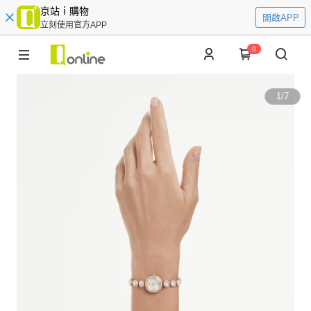
京站ｉ購物
開啟APP
立刻使用官方APP
0
1
/
7