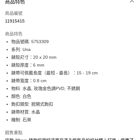
6 期 0 利率 每期
NT$2,500
21家銀行
商品特色
合作金庫商業銀行
第一商業銀行
LINE Pay
商品編號
華南商業銀行
彰化商業銀行
11915415
Apple Pay
上海商業儲蓄銀行
台北富邦商業銀行
國泰世華商業銀行
兆豐國際商業銀行
商品特色
街口支付
臺灣中小企業銀行
台中商業銀行
物品號碼: 5753309
匯豐（台灣）商業銀行
華泰商業銀行
悠遊付
系列: Una
聯邦商業銀行
遠東國際商業銀行
元大商業銀行
永豐商業銀行
錶殼尺寸：20 x 20 mm
Google Pay
玉山商業銀行
星展（台灣）商業銀行
錶殼厚度：6 mm
台新國際商業銀行
中國信託商業銀行
全盈+PAY
錶帶可佩戴長度（最短 - 最長）：15 - 19 cm
台灣樂天信用卡公司
錶帶寬度：0.8 cm
大哥付你分期
物料: 水晶, 玫瑰金色調PVD, 不銹鋼
相關說明
顏色: 白色
【大哥付你分期使用說明】
AFTEE先享後付
1.本服務由台灣大哥大提供，台灣大哥大用戶可立即使用無須另外申請。
鉤扣類型: 掀開式鉤扣
2.付款方式選擇「大哥付你分期」，訂單成立後會自動跳轉到大哥付的交易
相關說明
錶帶材質: 水晶
流程，驗證手機門號後，選擇欲分期的期數、繳款截止日，確認付款後即完
【關於「AFTEE先享後付」】
成交易。
機制: 石英
ATM付款
AFTEE先享後付是「在收到商品之後才付款」的支付方式。 讓您購物簡單
3.實際核准額度、可分期數及費用金額請依後續交易確認頁面所載為準。
便利好安心！
4.訂單成立30分鐘內，如未前往確認交易或遇審核未通過，訂單將自動取
銷售重點
１．簡單：不需註冊會員、不需綁卡、不需儲值。
運送方式
消。如遇「轉專審核」未通過狀況，表示未達大哥付你分期系統評分，恕無
２．便利：只要手機號碼，簡訊認證，即可結帳。