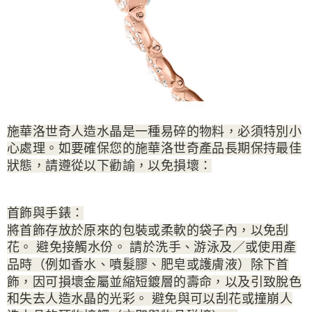
施華洛世奇人造水晶是一種易碎的物料，必須特別小
心處理。如要確保您的施華洛世奇產品長期保持最佳
狀態，請遵從以下勸諭，以免損壞：
首飾與手錶：
將首飾存放於原來的包裝或柔軟的袋子內，以免刮
花。 避免接觸水份。 請於洗手、游泳及／或使用產
品時（例如香水、噴髮膠、肥皂或護膚液）除下首
飾，因可損壞金屬並縮短鍍層的壽命，以及引致脫色
和失去人造水晶的光彩。 避免與可以刮花或撞崩人