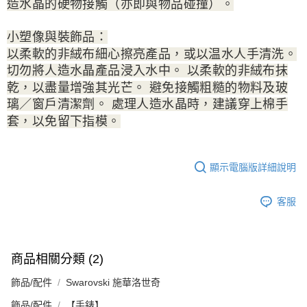
造水晶的硬物接觸（亦即與物品碰撞）。
小塑像與裝飾品：
以柔軟的非絨布細心擦亮產品，或以温水人手清洗。
切勿將人造水晶產品浸入水中。 以柔軟的非絨布抹
乾，以盡量增強其光芒。 避免接觸粗糙的物料及玻
璃／窗戶清潔劑。 處理人造水晶時，建議穿上棉手
套，以免留下指模。
顯示電腦版詳細說明
客服
商品相關分類 (2)
飾品/配件
Swarovski 施華洛世奇
飾品/配件
【手錶】