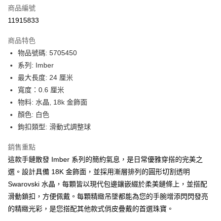
合作金庫商業銀行
第一商業銀行
LINE Pay
商品編號
華南商業銀行
彰化商業銀行
11915833
Apple Pay
上海商業儲蓄銀行
台北富邦商業銀行
國泰世華商業銀行
兆豐國際商業銀行
商品特色
街口支付
臺灣中小企業銀行
台中商業銀行
物品號碼: 5705450
匯豐（台灣）商業銀行
華泰商業銀行
悠遊付
系列: Imber
聯邦商業銀行
遠東國際商業銀行
元大商業銀行
永豐商業銀行
最大長度: 24 厘米
Google Pay
玉山商業銀行
星展（台灣）商業銀行
寬度：0.6 厘米
台新國際商業銀行
中國信託商業銀行
全盈+PAY
物料: 水晶, 18k 金飾面
台灣樂天信用卡公司
顏色: 白色
大哥付你分期
鉤扣類型: 滑動式調整球
相關說明
【大哥付你分期使用說明】
AFTEE先享後付
銷售重點
1.本服務由台灣大哥大提供，台灣大哥大用戶可立即使用無須另外申請。
2.付款方式選擇「大哥付你分期」，訂單成立後會自動跳轉到大哥付的交易
相關說明
這款手鏈散發 Imber 系列的簡約氣息，是日常優雅穿搭的完美之
流程，驗證手機門號後，選擇欲分期的期數、繳款截止日，確認付款後即完
【關於「AFTEE先享後付」】
選。設計具備 18K 金飾面，並採用漸層排列的圓形切割透明
成交易。
ATM付款
AFTEE先享後付是「在收到商品之後才付款」的支付方式。 讓您購物簡單
Swarovski 水晶，每顆皆以現代包邊鑲嵌綴於柔美鏈條上，並搭配
3.實際核准額度、可分期數及費用金額請依後續交易確認頁面所載為準。
便利好安心！
4.訂單成立30分鐘內，如未前往確認交易或遇審核未通過，訂單將自動取
滑動鎖扣，方便佩戴。每顆精緻吊墜都能為您的手腕增添閃閃發亮
１．簡單：不需註冊會員、不需綁卡、不需儲值。
運送方式
消。如遇「轉專審核」未通過狀況，表示未達大哥付你分期系統評分，恕無
２．便利：只要手機號碼，簡訊認證，即可結帳。
的精緻光彩，是您搭配其他款式俏皮疊戴的首選珠寶。
法說明評估內容。
３．安心：先確認商品／服務後，再付款。
付款後全家取貨
【繳款方式說明】