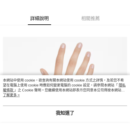
1.分期款項不併入電信帳單，「大哥付你分期」於每月結算日後寄送繳費提
每筆NT$70，滿NT$1,000(含以上)免運費
【「AFTEE先享後付」結帳流程】
醒簡訊。
１．於結帳方式選擇「AFTEE先享後付」後，將跳轉至「AFTEE先享後付」
2.透過簡訊連結打開帳單後，可選擇「超商條碼／台灣大直營門市／銀行轉
付款後7-11取貨
結帳頁面，進行簡訊認證並確認金額後，即可完成結帳。
詳細說明
相關推薦
帳／街口支付／iPASS MONEY」等通路繳費。
２．訂單成立數日內，您將收到繳費通知簡訊。
每筆NT$70，滿NT$1,000(含以上)免運費
３．收到繳費通知簡訊後14天內，點擊此簡訊中的連結，可透過四大超商／
【注意事項】
ATM／網路銀行／等多元方式進行付款，方視為交易完成。
宅配
1.本服務係由「台灣大哥大股份有限公司」（以下簡稱本公司）所提供，讓
※ 請注意：結帳手續完成當下不需立刻繳費，但若您需要取消訂單，請聯絡
用戶於交易時，得透過本服務購買商品或服務，並由商店將買賣／分期付款
每筆NT$100，滿NT$1,200(含以上)免運費
購買商品的店家。未經商家同意取消之訂單仍視為有效，需透過AFTEE先享
買賣價金債權讓與本公司後，依約使用本公司帳單繳交帳款。
後付繳納相關費用。
2.基於同意付款使用「大哥付你分期」之契約關係目的，商店將以您的個人
京站台北店客服中心(1F星巴克旁) 即日起不提供京站紙袋，取件時
※ 交易是否成功請以「AFTEE先享後付 」之結帳頁面顯示為準，若有關於
資料（包含姓名、電話或地址）提供予台灣大哥大進項蒐集、處理及利用，
是否繳費成功／繳費後需取消欲退款等相關疑問，請聯繫「AFTEE先享後付
請自備購物袋，若需購買紙袋可現場詢問
由本公司與您本人進行分期帳單所需資料之確認、核對及更正。
客戶支援中心」
https://netprotections.freshdesk.com/support/home
3.完整用戶服務條款，請詳閱以下連結：
https://oppay.tw/userRule
免運費
【注意事項】
１．透過由恩沛科技股份有限公司提供之「AFTEE先享後付」服務完成之交
本網站中使用 cookie，欲查詢有關本網站使用 cookie 方式之詳情，及若您不希
易，需依本服務之必要範圍內提供個人資料，並將交易相關給付款項請求債
望在電腦上使用 cookie 時應如何變更電腦的 cookie 設定，請參閱本網站「
隱私
權轉讓予恩沛科技股份有限公司。
權條款
」之 Cookie 聲明。您繼續使用本網站即表示您同意本公司得按本網站使
用條款之 Cookie 聲明使用 cookie。
了解更多 >
２．關於個人資料處理事宜，請瀏覽以下網址：
https://aftee.tw/terms/#terms3
３．未成年的使用者請事先徵得法定代理人或監護人之同意方可使用
「AFTEE先享後付」，若未經同意申辦者引起之損失，本公司不負相關責
我知道了
任。
４．使用「AFTEE先享後付」時，將依據個別帳號之用戶狀況，依本公司即
時審查核予不同之上限額度；若仍有額度不足之情形，本公司將視審查結果