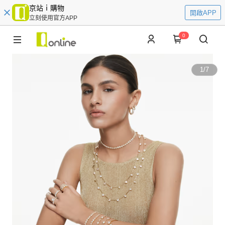
京站ｉ購物
開啟APP
立刻使用官方APP
0
1
/
7