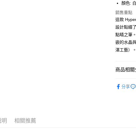
顏色: 
玉山商
台新國
全盈+PAY
銷售重點
台灣樂
這款 Hy
大哥付你
設計點綴
相關說明
點睛之筆。
【大哥付
AFTEE先
1.本服務
嵌的水晶與簡約
2.付款方
相關說明
湛工藝）
流程，驗
【關於「A
ATM付款
完成交易
AFTEE
3.實際核
便利好安
4.訂單成
１．簡單
商品相關分
消。如遇
２．便利
運送方式
無法說明
３．安心
飾品/配件
【繳款方
分享
付款後全
1.分期款
【「AFT
飾品/配件
醒簡訊。
每筆NT$7
１．於結帳
2.透過簡
付」結帳
帳／街口支
付款後7-1
２．訂單
３．收到繳
每筆NT$7
【注意事
／ATM／
說明
相關推薦
1.本服務
※ 請注意
宅配
用戶於交
絡購買商品
款買賣價
先享後付
每筆NT$1