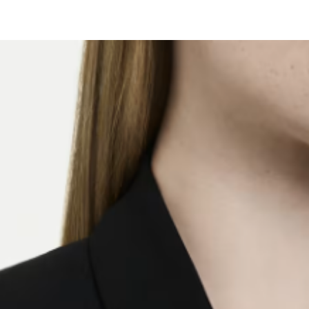
2.基於同
※ 交易是
資料（包
是否繳費成
京站台北店
用，由本
付客戶支
請自備購
3.完整用
免運費
【注意事
１．透過由
交易，需
求債權轉
２．關於
https://aft
３．未成
「AFTE
任。
４．使用「
即時審查
結果請求
５．嚴禁
形，恩沛
動。