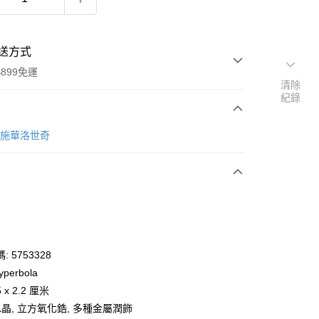
送方式
899免運
清除
紀錄
次付款
ki 施華洛世奇
期付款
0 利率 每期
NT$1,050
21家銀行
庫商業銀行
第一商業銀行
業銀行
彰化商業銀行
業儲蓄銀行
台北富邦商業銀行
華商業銀行
兆豐國際商業銀行
 5753328
小企業銀行
台中商業銀行
perbola
台灣）商業銀行
華泰商業銀行
x 2.2 厘米
業銀行
遠東國際商業銀行
水晶, 立方氧化鋯, 多種金屬潤飾
業銀行
永豐商業銀行
y