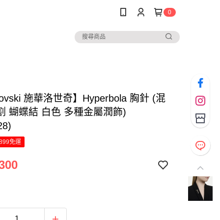
0
ovski 施華洛世奇】Hyperbola 胸針 (混
割 蝴蝶結 白色 多種金屬潤飾)
28)
899免運
300