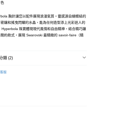
白色
業銀行
星展（台灣）商業銀行
際商業銀行
中國信託商業銀行
天信用卡公司
perbola 胸針讓您以配件展現浪漫氣質。靈感源自蝴蝶結的
分期
了密鑲和搖曳閃耀的水晶，能為任何造型添上光彩迷人的
 Hyperbola 珠寶體現現代風情和自由精神，結合精巧鑲
你分期使用說明】
享後付
由台灣大哥大提供，台灣大哥大用戶可立即使用無須另外申請。
款式，展現 Swarovski 最精緻的 savoir-faire（精
式選擇「大哥付你分期」，訂單成立後會自動跳轉到大哥付的交易
。
證手機門號後，選擇欲分期的期數、繳款截止日，確認付款後即
FTEE先享後付」】
。
先享後付是「在收到商品之後才付款」的支付方式。 讓您購物簡單
准額度、可分期數及費用金額請依後續交易確認頁面所載為準。
心！
立30分鐘內，如未前往確認交易或遇審核未通過，訂單將自動取
：不需註冊會員、不需綁卡、不需儲值。
類 (2)
「轉專審核」未通過狀況，表示未達大哥付你分期系統評分，恕
：只要手機號碼，簡訊認證，即可結帳。
評估內容。
：先確認商品／服務後，再付款。
Swarovski 施華洛世奇
式說明】
客服
家取貨
項不併入電信帳單，「大哥付你分期」於每月結算日後寄送繳費提
EE先享後付」結帳流程】
【胸針/髮飾】
0，滿NT$899(含以上)免運費
方式選擇「AFTEE先享後付」後，將跳轉至「AFTEE先享後
訊連結打開帳單後，可選擇「超商條碼／台灣大直營門市／銀行轉
頁面，進行簡訊認證並確認金額後，即可完成結帳。
付／iPASS MONEY」等通路繳費。
1取貨
成立數日內，您將收到繳費通知簡訊。
費通知簡訊後14天內，點擊此簡訊中的連結，可透過四大超商
0，滿NT$899(含以上)免運費
項】
網路銀行／等多元方式進行付款，方視為交易完成。
係由「台灣大哥大股份有限公司」（以下簡稱本公司）所提供，讓
：結帳手續完成當下不需立刻繳費，但若您需要取消訂單，請聯
易時，得透過本服務購買商品或服務，並由商店將買賣／分期付
的店家。未經商家同意取消之訂單仍視為有效，需透過AFTEE
金債權讓與本公司後，依約使用本公司帳單繳交帳款。
繳納相關費用。
00，滿NT$1,000(含以上)免運費