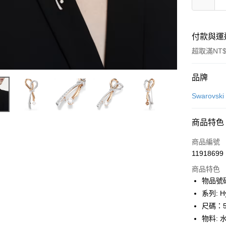
付款與運
超取滿NT$
付款方式
品牌
信用卡一
Swarovs
信用卡分
商品特色
6 期 
商品編號
合作金
LINE Pay
11918699
華南商
Apple Pay
上海商
商品特色
國泰世
物品號碼:
街口支付
臺灣中
系列: Hy
匯豐（
悠遊付
尺碼：5 
聯邦商
物料: 
元大商
Google Pa