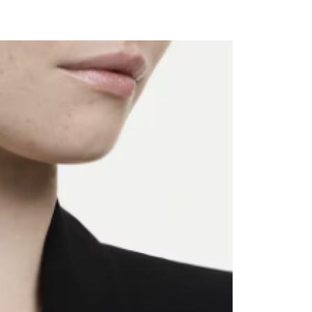
意付款使用「大哥付你分期」之契約關係目的，商店將以您的個人
否成功請以「AFTEE先享後付 」之結帳頁面顯示為準，若有關於
含姓名、電話或地址）提供予台灣大哥大進項蒐集、處理及利
功／繳費後需取消欲退款等相關疑問，請聯繫「AFTEE先享後
客服中心(1F星巴克旁) 即日起不提供京站紙袋，取件時
公司與您本人進行分期帳單所需資料之確認、核對及更正。
援中心」
https://netprotections.freshdesk.com/support/home
物袋，若需購買紙袋可現場詢問
戶服務條款，請詳閱以下連結：
https://oppay.tw/userRule
項】
恩沛科技股份有限公司提供之「AFTEE先享後付」服務完成之
依本服務之必要範圍內提供個人資料，並將交易相關給付款項請
讓予恩沛科技股份有限公司。
個人資料處理事宜，請瀏覽以下網址：
ee.tw/terms/#terms3
年的使用者請事先徵得法定代理人或監護人之同意方可使用
E先享後付」，若未經同意申辦者引起之損失，本公司不負相關責
AFTEE先享後付」時，將依據個別帳號之用戶狀況，依本公司
核予不同之上限額度；若仍有額度不足之情形，本公司將視審查
用戶進行身份認證。
一人註冊多個帳號或使用他人資訊註冊。若發現惡意使用之情
科技股份有限公司將有權停止該用戶之使用額度並採取法律行