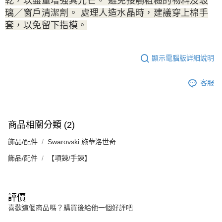
乾，以盡量增強其光芒。 避免接觸粗糙的物料及玻
璃／窗戶清潔劑。 處理人造水晶時，建議穿上棉手
套，以免留下指模。
顯示電腦版詳細說明
客服
商品相關分類 (2)
飾品/配件
Swarovski 施華洛世奇
飾品/配件
【項鍊/手鍊】
評價
喜歡這個商品嗎？購買後給他一個好評吧