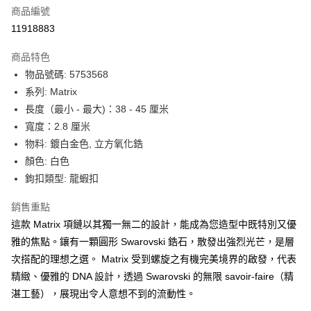
合作金庫商業銀行
第一商業銀行
LINE Pay
商品編號
華南商業銀行
彰化商業銀行
11918883
Apple Pay
上海商業儲蓄銀行
台北富邦商業銀行
國泰世華商業銀行
兆豐國際商業銀行
商品特色
街口支付
臺灣中小企業銀行
台中商業銀行
物品號碼: 5753568
匯豐（台灣）商業銀行
華泰商業銀行
悠遊付
系列: Matrix
聯邦商業銀行
遠東國際商業銀行
元大商業銀行
永豐商業銀行
長度（最小 - 最大)：38 - 45 厘米
Google Pay
玉山商業銀行
星展（台灣）商業銀行
寬度：2.8 厘米
台新國際商業銀行
中國信託商業銀行
全盈+PAY
物料: 鍍白金色, 立方氧化鋯
台灣樂天信用卡公司
顏色: 白色
大哥付你分期
鉤扣類型: 龍蝦扣
相關說明
【大哥付你分期使用說明】
AFTEE先享後付
銷售重點
1.本服務由台灣大哥大提供，台灣大哥大用戶可立即使用無須另外申請。
2.付款方式選擇「大哥付你分期」，訂單成立後會自動跳轉到大哥付的交易
相關說明
這款 Matrix 項鏈以其獨一無二的設計，能成為您造型中既特別又優
流程，驗證手機門號後，選擇欲分期的期數、繳款截止日，確認付款後即完
【關於「AFTEE先享後付」】
雅的焦點。鑲有一顆圓形 Swarovski 鋯石，散發出強烈光芒，是層
成交易。
ATM付款
AFTEE先享後付是「在收到商品之後才付款」的支付方式。 讓您購物簡單
次搭配的理想之選。 Matrix 受到螺旋之有機完美境界的啟發，代表
3.實際核准額度、可分期數及費用金額請依後續交易確認頁面所載為準。
便利好安心！
4.訂單成立30分鐘內，如未前往確認交易或遇審核未通過，訂單將自動取
精緻、優雅的 DNA 設計，透過 Swarovski 的無限 savoir-faire（精
１．簡單：不需註冊會員、不需綁卡、不需儲值。
運送方式
消。如遇「轉專審核」未通過狀況，表示未達大哥付你分期系統評分，恕無
２．便利：只要手機號碼，簡訊認證，即可結帳。
湛工藝），展現出令人意想不到的流動性。
法說明評估內容。
３．安心：先確認商品／服務後，再付款。
付款後全家取貨
【繳款方式說明】