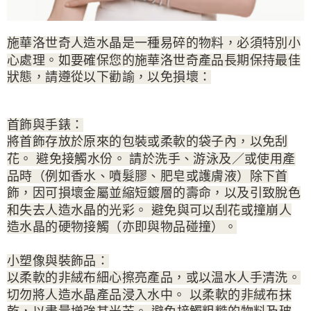
施華洛世奇人造水晶是一種易碎的物料，必須特別小
心處理。如要確保您的施華洛世奇產品長期保持最佳
狀態，請遵從以下勸諭，以免損壞：
首飾與手錶：
將首飾存放於原來的包裝或柔軟的袋子內，以免刮
花。 避免接觸水份。 請於洗手、游泳及／或使用產
品時（例如香水、噴髮膠、肥皂或護膚液）除下首
飾，因可損壞金屬並縮短鍍層的壽命，以及引致脫色
和失去人造水晶的光彩。 避免與可以刮花或撞崩人
造水晶的硬物接觸（亦即與物品碰撞）。
小塑像與裝飾品：
以柔軟的非絨布細心擦亮產品，或以温水人手清洗。
切勿將人造水晶產品浸入水中。 以柔軟的非絨布抹