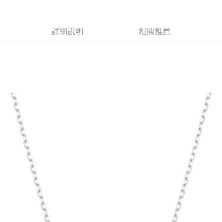
1.分期款項不併入電信帳單，「大哥付你分期」於每月結算日後寄送繳費提
每筆NT$70，滿NT$899(含以上)免運費
【「AFTEE先享後付」結帳流程】
醒簡訊。
１．於結帳方式選擇「AFTEE先享後付」後，將跳轉至「AFTEE先享後付」
2.透過簡訊連結打開帳單後，可選擇「超商條碼／台灣大直營門市／銀行轉
付款後7-11取貨
結帳頁面，進行簡訊認證並確認金額後，即可完成結帳。
詳細說明
相關推薦
帳／街口支付／iPASS MONEY」等通路繳費。
２．訂單成立數日內，您將收到繳費通知簡訊。
每筆NT$70，滿NT$899(含以上)免運費
３．收到繳費通知簡訊後14天內，點擊此簡訊中的連結，可透過四大超商／
【注意事項】
ATM／網路銀行／等多元方式進行付款，方視為交易完成。
宅配
1.本服務係由「台灣大哥大股份有限公司」（以下簡稱本公司）所提供，讓
※ 請注意：結帳手續完成當下不需立刻繳費，但若您需要取消訂單，請聯絡
用戶於交易時，得透過本服務購買商品或服務，並由商店將買賣／分期付款
每筆NT$100，滿NT$1,000(含以上)免運費
購買商品的店家。未經商家同意取消之訂單仍視為有效，需透過AFTEE先享
買賣價金債權讓與本公司後，依約使用本公司帳單繳交帳款。
後付繳納相關費用。
2.基於同意付款使用「大哥付你分期」之契約關係目的，商店將以您的個人
京站台北店客服中心(1F星巴克旁) 即日起不提供京站紙袋，取件時
※ 交易是否成功請以「AFTEE先享後付 」之結帳頁面顯示為準，若有關於
資料（包含姓名、電話或地址）提供予台灣大哥大進項蒐集、處理及利用，
是否繳費成功／繳費後需取消欲退款等相關疑問，請聯繫「AFTEE先享後付
請自備購物袋，若需購買紙袋可現場詢問
由本公司與您本人進行分期帳單所需資料之確認、核對及更正。
客戶支援中心」
https://netprotections.freshdesk.com/support/home
3.完整用戶服務條款，請詳閱以下連結：
https://oppay.tw/userRule
免運費
【注意事項】
１．透過由恩沛科技股份有限公司提供之「AFTEE先享後付」服務完成之交
易，需依本服務之必要範圍內提供個人資料，並將交易相關給付款項請求債
權轉讓予恩沛科技股份有限公司。
２．關於個人資料處理事宜，請瀏覽以下網址：
https://aftee.tw/terms/#terms3
３．未成年的使用者請事先徵得法定代理人或監護人之同意方可使用
「AFTEE先享後付」，若未經同意申辦者引起之損失，本公司不負相關責
任。
４．使用「AFTEE先享後付」時，將依據個別帳號之用戶狀況，依本公司即
時審查核予不同之上限額度；若仍有額度不足之情形，本公司將視審查結果