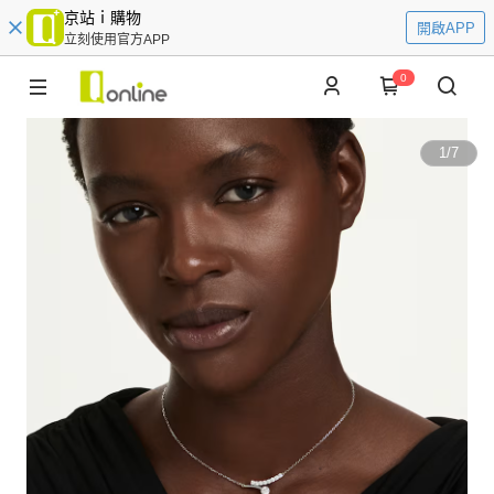
京站ｉ購物
開啟APP
立刻使用官方APP
0
1
/
7