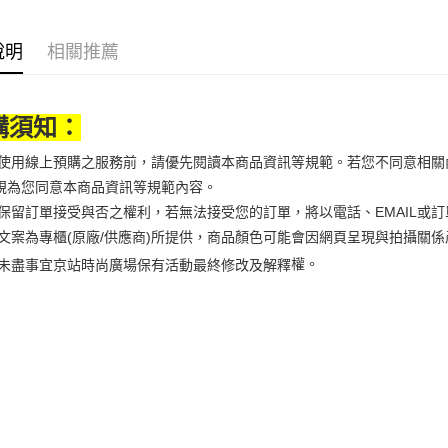
【大哥付
AFTEE先
1.本服務
說明
相關推薦
2.付款方
相關說明
流程，驗
【關於「A
ATM付款
完成交易
AFTEE
3.實際核
便利好安
購須知：
4.訂單成
１．簡單
消。如遇
２．便利
運送方式
無法說明
當您使用線上預購之服務前，請優先閱讀本商品資訊等規範。若您不同意相
３．安心
【繳款方
視為您同意本商品資訊等規範內容。
付款後全
1.分期款
【「AFT
京站保留訂單接受與否之權利，若無法接受您的訂單，將以電話、EMAIL或
醒簡訊。
每筆NT$7
１．於結帳
2.透過簡
付」結帳
商品文案為專櫃(原廠/供應商)所提供，商品顏色可能會因網頁呈現與拍攝
帳／街口支
付款後7-1
２．訂單
權。
未盡事宜
京站時尚廣場保有活動最終修改及解釋
３．收到繳
每筆NT$7
【注意事
／ATM／
1.本服務
※ 請注意
宅配
用戶於交
絡購買商品
款買賣價
先享後付
每筆NT$1
2.基於同
※ 交易是
資料（包
是否繳費成
京站台北店
用，由本
付客戶支
請自備購
3.完整用
免運費
【注意事