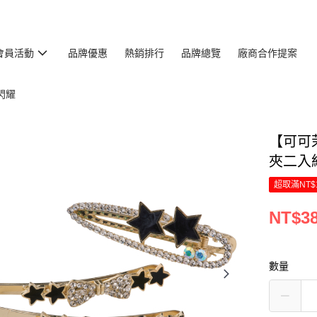
會員活動
品牌優惠
熱銷排行
品牌總覽
廠商合作提案
閃耀
【可可
夾二入組
超取滿NT$
NT$3
數量