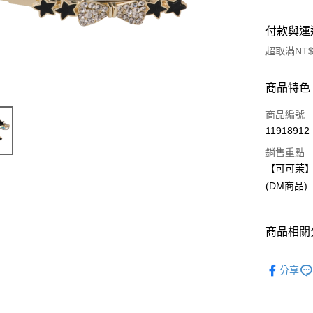
付款與運
超取滿NT$
付款方式
商品特色
信用卡一
商品編號
11918912
LINE Pay
銷售重點
Apple Pay
【可可茉】
(DM商品)
街口支付
悠遊付
商品相關分
Google Pa
夏日應援力
全盈+PAY
分享
飾品/配件
大哥付你
相關說明