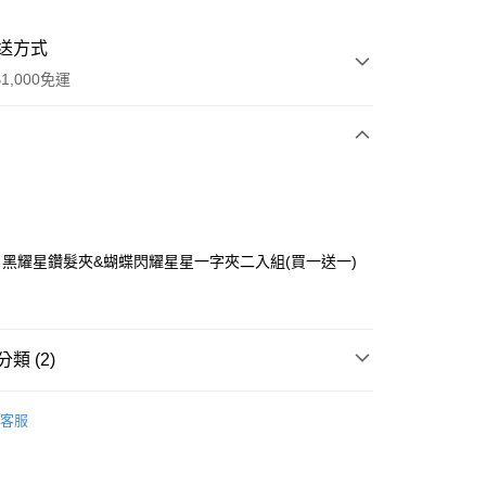
送方式
1,000免運
次付款
黑耀星鑽髮夾&蝴蝶閃耀星星一字夾二入組(買一送一)
類 (2)
y
 全面5折起 DM線上購
星心相印 愛戀閃耀
客服
【胸針/髮飾】
分期