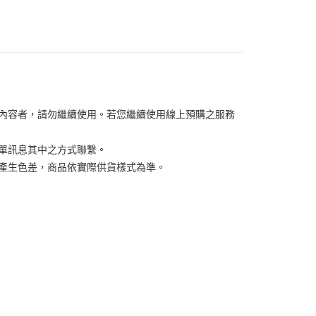
你分期使用說明】
享後付
由台灣大哥大提供，台灣大哥大用戶可立即使用無須另外申請。
式選擇「大哥付你分期」，訂單成立後會自動跳轉到大哥付的交易
證手機門號後，選擇欲分期的期數、繳款截止日，確認付款後即
FTEE先享後付」】
。
先享後付是「在收到商品之後才付款」的支付方式。 讓您購物簡單
准額度、可分期數及費用金額請依後續交易確認頁面所載為準。
心！
立30分鐘內，如未前往確認交易或遇審核未通過，訂單將自動取
：不需註冊會員、不需綁卡、不需儲值。
「轉專審核」未通過狀況，表示未達大哥付你分期系統評分，恕
：只要手機號碼，簡訊認證，即可結帳。
評估內容。
關內容者，請勿繼續使用。若您繼續使用線上預購之服務
：先確認商品／服務後，再付款。
式說明】
家取貨
項不併入電信帳單，「大哥付你分期」於每月結算日後寄送繳費提
EE先享後付」結帳流程】
訂單訊息其中之方式聯繫。
0，滿NT$1,000(含以上)免運費
方式選擇「AFTEE先享後付」後，將跳轉至「AFTEE先享後
訊連結打開帳單後，可選擇「超商條碼／台灣大直營門市／銀行轉
頁面，進行簡訊認證並確認金額後，即可完成結帳。
關係產生色差，商品依實際供貨樣式為準。
付／iPASS MONEY」等通路繳費。
1取貨
成立數日內，您將收到繳費通知簡訊。
費通知簡訊後14天內，點擊此簡訊中的連結，可透過四大超商
0，滿NT$1,000(含以上)免運費
項】
網路銀行／等多元方式進行付款，方視為交易完成。
係由「台灣大哥大股份有限公司」（以下簡稱本公司）所提供，讓
：結帳手續完成當下不需立刻繳費，但若您需要取消訂單，請聯
易時，得透過本服務購買商品或服務，並由商店將買賣／分期付
的店家。未經商家同意取消之訂單仍視為有效，需透過AFTEE
金債權讓與本公司後，依約使用本公司帳單繳交帳款。
繳納相關費用。
00，滿NT$1,200(含以上)免運費
意付款使用「大哥付你分期」之契約關係目的，商店將以您的個人
否成功請以「AFTEE先享後付 」之結帳頁面顯示為準，若有關於
含姓名、電話或地址）提供予台灣大哥大進項蒐集、處理及利
功／繳費後需取消欲退款等相關疑問，請聯繫「AFTEE先享後
客服中心(1F星巴克旁) 即日起不提供京站紙袋，取件時
公司與您本人進行分期帳單所需資料之確認、核對及更正。
援中心」
https://netprotections.freshdesk.com/support/home
物袋，若需購買紙袋可現場詢問
戶服務條款，請詳閱以下連結：
https://oppay.tw/userRule
項】