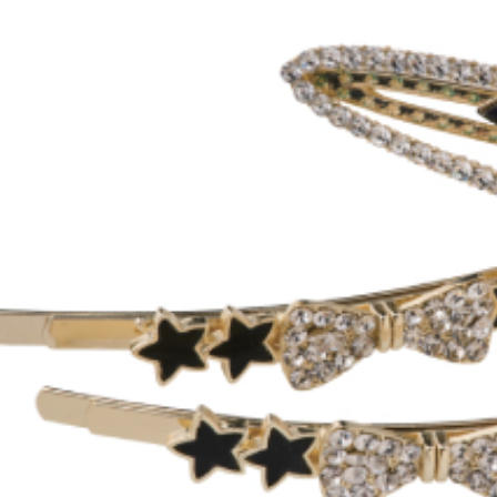
１．透過由
交易，需
求債權轉
２．關於
https://aft
３．未成
「AFTE
任。
４．使用「
即時審查
結果請求
５．嚴禁
形，恩沛
動。