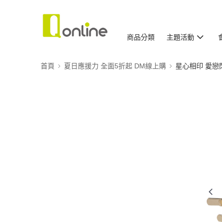
商品分類
主題活動
首頁
夏日應援力 全面5折起 DM線上購
星心相印 愛戀