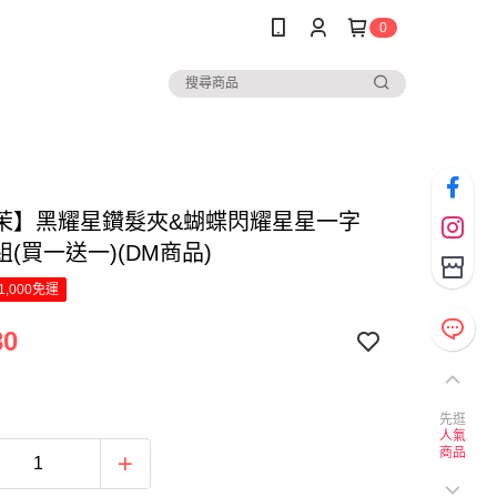
0
茉】黑耀星鑽髮夾&蝴蝶閃耀星星一字
(買一送一)(DM商品)
1,000免運
80
先逛
人氣
商品