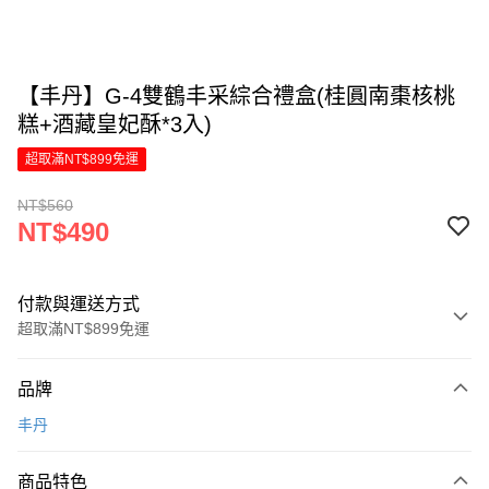
【丰丹】G-4雙鶴丰采綜合禮盒(桂圓南棗核桃
糕+酒藏皇妃酥*3入)
超取滿NT$899免運
NT$560
NT$490
付款與運送方式
超取滿NT$899免運
付款方式
品牌
信用卡一次付款
丰丹
LINE Pay
商品特色
Apple Pay