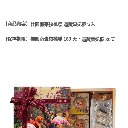
【商品內容】
桂圓
南棗核桃糕
皇妃酥*3入
酒藏
【保存期限】
桂圓南棗核桃糕 180 天，
皇妃酥
30天
酒藏