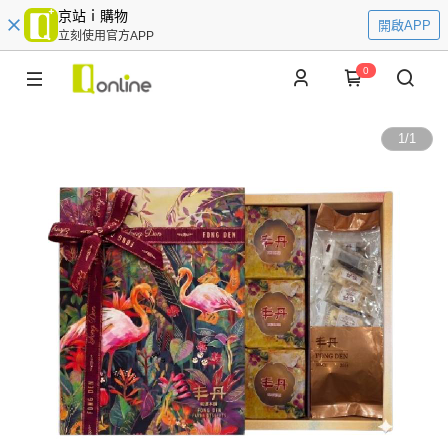
京站ｉ購物
開啟APP
立刻使用官方APP
0
1
/
1