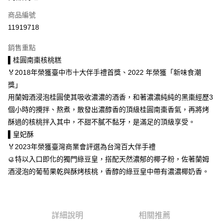
商品編號
街口支付
11919718
悠遊付
銷售重點
Google Pay
▌桂圓南棗核桃糕
全盈+PAY
🏅2018年榮獲臺中市十大伴手禮首獎、2022 年榮獲「新味食潮
獎」
大哥付你分期
用蘭姆酒浸泡桂圓使其吸收濃濃的酒香，和著濃濃純純的黑棗經歷3
相關說明
個小時的攪拌、熬煮，散發出濃醇香的頂級桂圓南棗香氣，再將烤
【大哥付你分期使用說明】
AFTEE先享後付
1.本服務由台灣大哥大提供，台灣大哥大用戶可立即使用無須另外申請。
酥過的核桃拌入其中，不甜不膩不黏牙，是滿足的頂級享受。
2.付款方式選擇「大哥付你分期」，訂單成立後會自動跳轉到大哥付的交易
相關說明
▌皇妃酥
流程，驗證手機門號後，選擇欲分期的期數、繳款截止日，確認付款後即完
【關於「AFTEE先享後付」】
🏅2023年榮獲臺灣商業會評選為台灣百大伴手禮
成交易。
ATM付款
AFTEE先享後付是「在收到商品之後才付款」的支付方式。 讓您購物簡單
3.實際核准額度、可分期數及費用金額請依後續交易確認頁面所載為準。
🥮特以入口即化的獨門綠豆皇，搭配天然濃郁的椰子粉，佐著蘭姆
便利好安心！
4.訂單成立30分鐘內，如未前往確認交易或遇審核未通過，訂單將自動取
１．簡單：不需註冊會員、不需綁卡、不需儲值。
酒浸泡的葡萄果乾與酥烤核桃，香醇的綠豆皇中帶有濃濃椰奶香。
運送方式
消。如遇「轉專審核」未通過狀況，表示未達大哥付你分期系統評分，恕無
２．便利：只要手機號碼，簡訊認證，即可結帳。
法說明評估內容。
３．安心：先確認商品／服務後，再付款。
付款後全家取貨
【繳款方式說明】
1.分期款項不併入電信帳單，「大哥付你分期」於每月結算日後寄送繳費提
每筆NT$70，滿NT$899(含以上)免運費
【「AFTEE先享後付」結帳流程】
醒簡訊。
１．於結帳方式選擇「AFTEE先享後付」後，將跳轉至「AFTEE先享後付」
詳細說明
相關推薦
2.透過簡訊連結打開帳單後，可選擇「超商條碼／台灣大直營門市／銀行轉